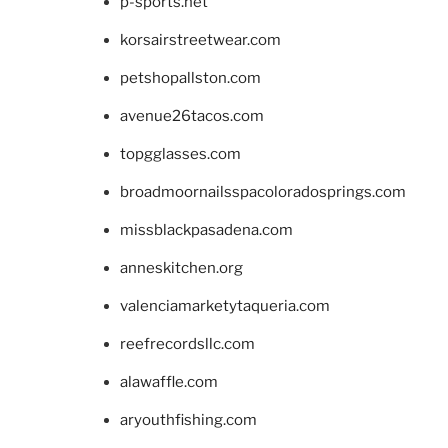
p-sports.net
korsairstreetwear.com
petshopallston.com
avenue26tacos.com
topgglasses.com
broadmoornailsspacoloradosprings.com
missblackpasadena.com
anneskitchen.org
valenciamarketytaqueria.com
reefrecordsllc.com
alawaffle.com
aryouthfishing.com