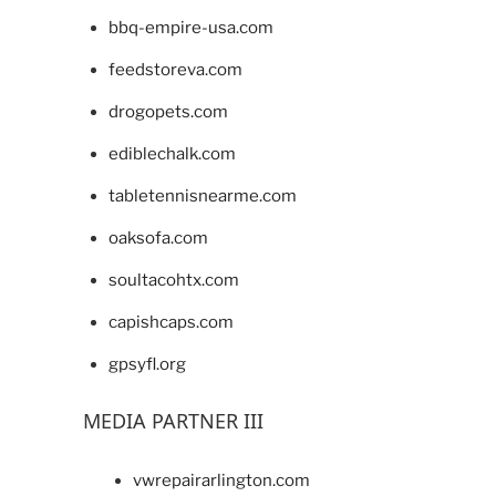
bbq-empire-usa.com
feedstoreva.com
drogopets.com
ediblechalk.com
tabletennisnearme.com
oaksofa.com
soultacohtx.com
capishcaps.com
gpsyfl.org
MEDIA PARTNER III
vwrepairarlington.com