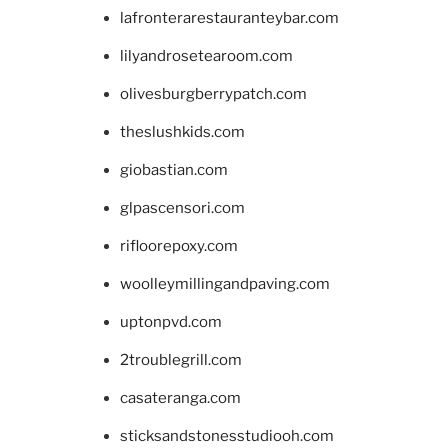
lafronterarestauranteybar.com
lilyandrosetearoom.com
olivesburgberrypatch.com
theslushkids.com
giobastian.com
glpascensori.com
rifloorepoxy.com
woolleymillingandpaving.com
uptonpvd.com
2troublegrill.com
casateranga.com
sticksandstonesstudiooh.com