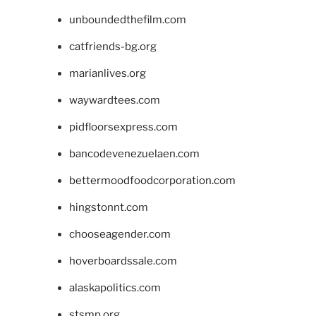
unboundedthefilm.com
catfriends-bg.org
marianlives.org
waywardtees.com
pidfloorsexpress.com
bancodevenezuelaen.com
bettermoodfoodcorporation.com
hingstonnt.com
chooseagender.com
hoverboardssale.com
alaskapolitics.com
stsmp.org