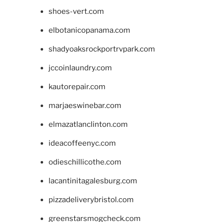
shoes-vert.com
elbotanicopanama.com
shadyoaksrockportrvpark.com
jccoinlaundry.com
kautorepair.com
marjaeswinebar.com
elmazatlanclinton.com
ideacoffeenyc.com
odieschillicothe.com
lacantinitagalesburg.com
pizzadeliverybristol.com
greenstarsmogcheck.com