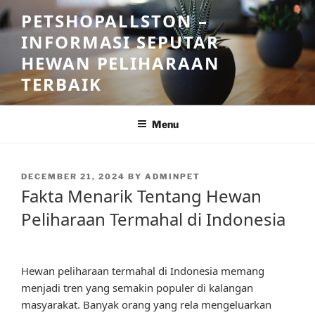
Skip
PETSHOPALLSTON –
to
INFORMASI SEPUTAR
content
HEWAN PELIHARAAN
TERBAIK
Menu
POSTED
DECEMBER 21, 2024
BY
ADMINPET
ON
Fakta Menarik Tentang Hewan
Peliharaan Termahal di Indonesia
Hewan peliharaan termahal di Indonesia memang
menjadi tren yang semakin populer di kalangan
masyarakat. Banyak orang yang rela mengeluarkan