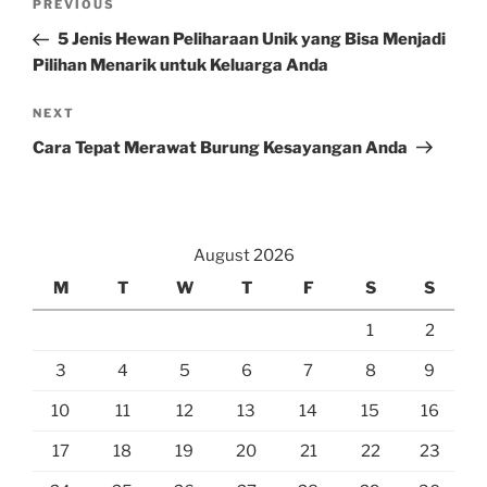
Previous
PREVIOUS
navigation
Post
5 Jenis Hewan Peliharaan Unik yang Bisa Menjadi
Pilihan Menarik untuk Keluarga Anda
Next
NEXT
Post
Cara Tepat Merawat Burung Kesayangan Anda
August 2026
M
T
W
T
F
S
S
1
2
3
4
5
6
7
8
9
10
11
12
13
14
15
16
17
18
19
20
21
22
23