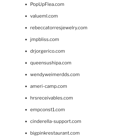
PopUpFlea.com
valueml.com
rebeccatorresjewelry.com
jmpbliss.com
drjorgerico.com
queensushipa.com
wendyweimerdds.com
ameri-camp.com
hrsreceivables.com
empconst1.com
cinderella-support.com
bigpinkrestaurant.com