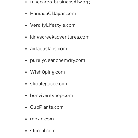
takecareofbusinessdfw.org
HamadaOfJapan.com
VersifyLifestyle.com
kingscreekadventures.com
antaeuslabs.com
purelycleanchemdry.com
WishOping.com
shoplegacee.com
bonvivantshop.com
CupPlante.com
mpzin.com
stcreal.com