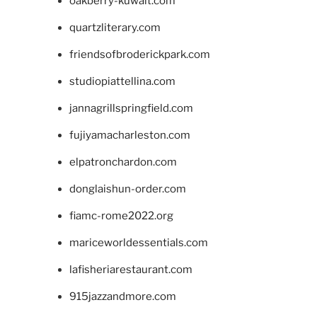
oakberry-kuwait.com
quartzliterary.com
friendsofbroderickpark.com
studiopiattellina.com
jannagrillspringfield.com
fujiyamacharleston.com
elpatronchardon.com
donglaishun-order.com
fiamc-rome2022.org
mariceworldessentials.com
lafisheriarestaurant.com
915jazzandmore.com