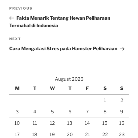
Post
Previous
PREVIOUS
navigation
Post
Fakta Menarik Tentang Hewan Peliharaan
Termahal di Indonesia
Next
NEXT
Post
Cara Mengatasi Stres pada Hamster Peliharaan
August 2026
M
T
W
T
F
S
S
1
2
3
4
5
6
7
8
9
10
11
12
13
14
15
16
17
18
19
20
21
22
23