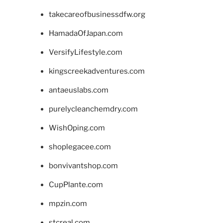
takecareofbusinessdfw.org
HamadaOfJapan.com
VersifyLifestyle.com
kingscreekadventures.com
antaeuslabs.com
purelycleanchemdry.com
WishOping.com
shoplegacee.com
bonvivantshop.com
CupPlante.com
mpzin.com
stcreal.com