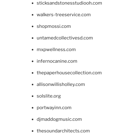
sticksandstonesstudiooh.com
walkers-treeservice.com
shopmossi.com
untamedcollectivesd.com
mxpwellness.com
infernocanine.com
thepaperhousecollection.com
allisonwillisholley.com
solslite.org
portwayinn.com
djmaddogmusic.com
thesoundarchitects.com