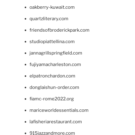
oakberry-kuwait.com
quartzliterary.com
friendsofbroderickpark.com
studiopiattellina.com
jannagrillspringfield.com
fujiyamacharleston.com
elpatronchardon.com
donglaishun-order.com
fiamc-rome2022.org
mariceworldessentials.com
lafisheriarestaurant.com
915jazzandmore.com