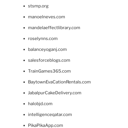
stsmp.org
manoelneves.com
mandelaeffectlibrary.com
roselynns.com
balanceyoganj.com
salesforceblogs.com
TrainGames365.com
BaytownEvaCationRentals.com
JabalpurCakeDelivery.com
halobjd.com
intelligenceqatar.com
PikaPikaApp.com