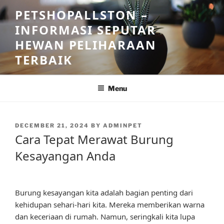
Skip
PETSHOPALLSTON –
to
INFORMASI SEPUTAR
content
HEWAN PELIHARAAN
TERBAIK
Menu
POSTED
DECEMBER 21, 2024
BY
ADMINPET
ON
Cara Tepat Merawat Burung
Kesayangan Anda
Burung kesayangan kita adalah bagian penting dari
kehidupan sehari-hari kita. Mereka memberikan warna
dan keceriaan di rumah. Namun, seringkali kita lupa