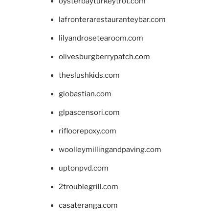
oysterbayturkeytrot.com
lafronterarestauranteybar.com
lilyandrosetearoom.com
olivesburgberrypatch.com
theslushkids.com
giobastian.com
glpascensori.com
rifloorepoxy.com
woolleymillingandpaving.com
uptonpvd.com
2troublegrill.com
casateranga.com