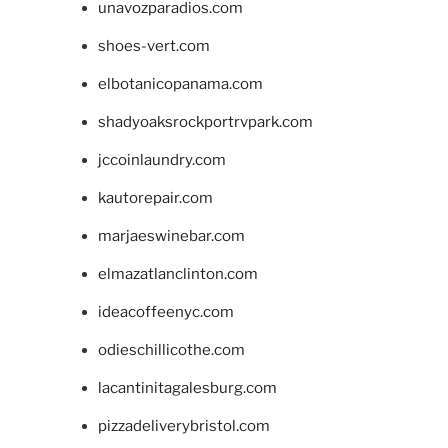
unavozparadios.com
shoes-vert.com
elbotanicopanama.com
shadyoaksrockportrvpark.com
jccoinlaundry.com
kautorepair.com
marjaeswinebar.com
elmazatlanclinton.com
ideacoffeenyc.com
odieschillicothe.com
lacantinitagalesburg.com
pizzadeliverybristol.com