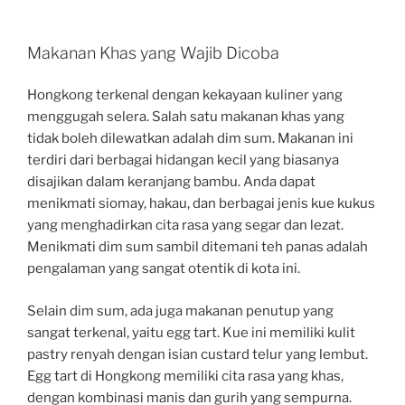
Makanan Khas yang Wajib Dicoba
Hongkong terkenal dengan kekayaan kuliner yang
menggugah selera. Salah satu makanan khas yang
tidak boleh dilewatkan adalah dim sum. Makanan ini
terdiri dari berbagai hidangan kecil yang biasanya
disajikan dalam keranjang bambu. Anda dapat
menikmati siomay, hakau, dan berbagai jenis kue kukus
yang menghadirkan cita rasa yang segar dan lezat.
Menikmati dim sum sambil ditemani teh panas adalah
pengalaman yang sangat otentik di kota ini.
Selain dim sum, ada juga makanan penutup yang
sangat terkenal, yaitu egg tart. Kue ini memiliki kulit
pastry renyah dengan isian custard telur yang lembut.
Egg tart di Hongkong memiliki cita rasa yang khas,
dengan kombinasi manis dan gurih yang sempurna.