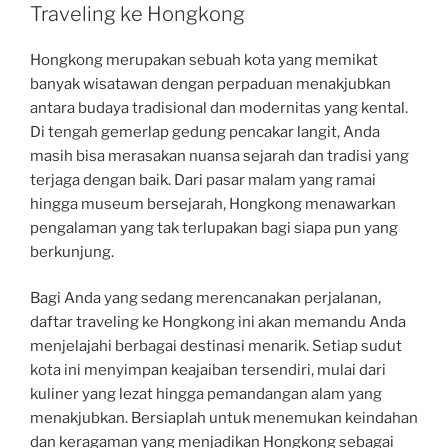
Traveling ke Hongkong
Hongkong merupakan sebuah kota yang memikat
banyak wisatawan dengan perpaduan menakjubkan
antara budaya tradisional dan modernitas yang kental.
Di tengah gemerlap gedung pencakar langit, Anda
masih bisa merasakan nuansa sejarah dan tradisi yang
terjaga dengan baik. Dari pasar malam yang ramai
hingga museum bersejarah, Hongkong menawarkan
pengalaman yang tak terlupakan bagi siapa pun yang
berkunjung.
Bagi Anda yang sedang merencanakan perjalanan,
daftar traveling ke Hongkong ini akan memandu Anda
menjelajahi berbagai destinasi menarik. Setiap sudut
kota ini menyimpan keajaiban tersendiri, mulai dari
kuliner yang lezat hingga pemandangan alam yang
menakjubkan. Bersiaplah untuk menemukan keindahan
dan keragaman yang menjadikan Hongkong sebagai