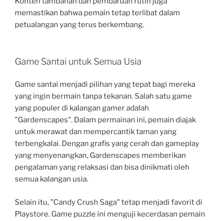
Konten tambahan dan pembaruan rutin juga
memastikan bahwa pemain tetap terlibat dalam
petualangan yang terus berkembang.
Game Santai untuk Semua Usia
Game santai menjadi pilihan yang tepat bagi mereka
yang ingin bermain tanpa tekanan. Salah satu game
yang populer di kalangan gamer adalah
"Gardenscapes". Dalam permainan ini, pemain diajak
untuk merawat dan mempercantik taman yang
terbengkalai. Dengan grafis yang cerah dan gameplay
yang menyenangkan, Gardenscapes memberikan
pengalaman yang relaksasi dan bisa dinikmati oleh
semua kalangan usia.
Selain itu, "Candy Crush Saga" tetap menjadi favorit di
Playstore. Game puzzle ini menguji kecerdasan pemain