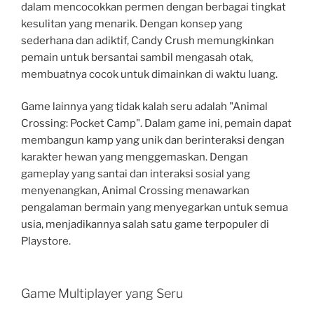
dalam mencocokkan permen dengan berbagai tingkat
kesulitan yang menarik. Dengan konsep yang
sederhana dan adiktif, Candy Crush memungkinkan
pemain untuk bersantai sambil mengasah otak,
membuatnya cocok untuk dimainkan di waktu luang.
Game lainnya yang tidak kalah seru adalah "Animal
Crossing: Pocket Camp". Dalam game ini, pemain dapat
membangun kamp yang unik dan berinteraksi dengan
karakter hewan yang menggemaskan. Dengan
gameplay yang santai dan interaksi sosial yang
menyenangkan, Animal Crossing menawarkan
pengalaman bermain yang menyegarkan untuk semua
usia, menjadikannya salah satu game terpopuler di
Playstore.
Game Multiplayer yang Seru