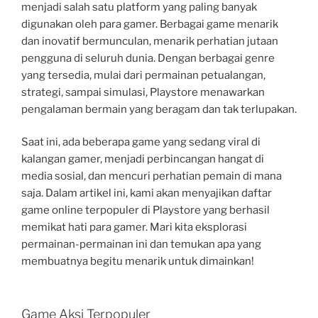
menjadi salah satu platform yang paling banyak
digunakan oleh para gamer. Berbagai game menarik
dan inovatif bermunculan, menarik perhatian jutaan
pengguna di seluruh dunia. Dengan berbagai genre
yang tersedia, mulai dari permainan petualangan,
strategi, sampai simulasi, Playstore menawarkan
pengalaman bermain yang beragam dan tak terlupakan.
Saat ini, ada beberapa game yang sedang viral di
kalangan gamer, menjadi perbincangan hangat di
media sosial, dan mencuri perhatian pemain di mana
saja. Dalam artikel ini, kami akan menyajikan daftar
game online terpopuler di Playstore yang berhasil
memikat hati para gamer. Mari kita eksplorasi
permainan-permainan ini dan temukan apa yang
membuatnya begitu menarik untuk dimainkan!
Game Aksi Terpopuler