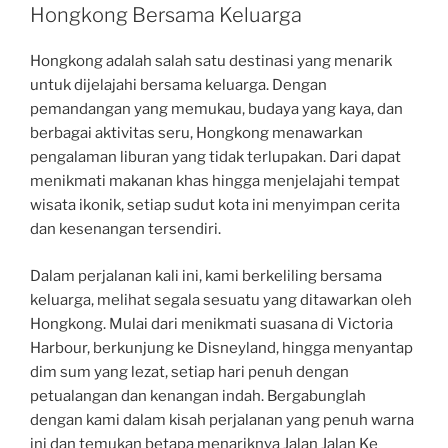
Hongkong Bersama Keluarga
Hongkong adalah salah satu destinasi yang menarik
untuk dijelajahi bersama keluarga. Dengan
pemandangan yang memukau, budaya yang kaya, dan
berbagai aktivitas seru, Hongkong menawarkan
pengalaman liburan yang tidak terlupakan. Dari dapat
menikmati makanan khas hingga menjelajahi tempat
wisata ikonik, setiap sudut kota ini menyimpan cerita
dan kesenangan tersendiri.
Dalam perjalanan kali ini, kami berkeliling bersama
keluarga, melihat segala sesuatu yang ditawarkan oleh
Hongkong. Mulai dari menikmati suasana di Victoria
Harbour, berkunjung ke Disneyland, hingga menyantap
dim sum yang lezat, setiap hari penuh dengan
petualangan dan kenangan indah. Bergabunglah
dengan kami dalam kisah perjalanan yang penuh warna
ini dan temukan betapa menariknya Jalan Jalan Ke