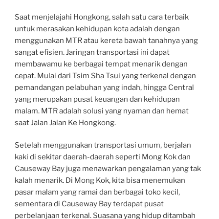
Saat menjelajahi Hongkong, salah satu cara terbaik
untuk merasakan kehidupan kota adalah dengan
menggunakan MTR atau kereta bawah tanahnya yang
sangat efisien. Jaringan transportasi ini dapat
membawamu ke berbagai tempat menarik dengan
cepat. Mulai dari Tsim Sha Tsui yang terkenal dengan
pemandangan pelabuhan yang indah, hingga Central
yang merupakan pusat keuangan dan kehidupan
malam. MTR adalah solusi yang nyaman dan hemat
saat Jalan Jalan Ke Hongkong.
Setelah menggunakan transportasi umum, berjalan
kaki di sekitar daerah-daerah seperti Mong Kok dan
Causeway Bay juga menawarkan pengalaman yang tak
kalah menarik. Di Mong Kok, kita bisa menemukan
pasar malam yang ramai dan berbagai toko kecil,
sementara di Causeway Bay terdapat pusat
perbelanjaan terkenal. Suasana yang hidup ditambah