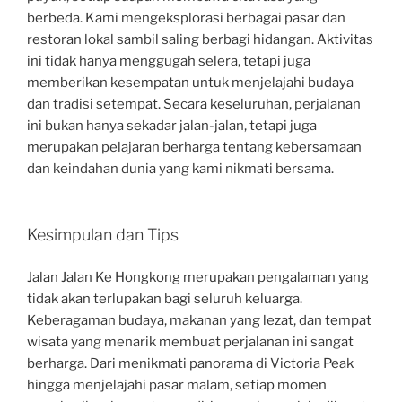
berbeda. Kami mengeksplorasi berbagai pasar dan
restoran lokal sambil saling berbagi hidangan. Aktivitas
ini tidak hanya menggugah selera, tetapi juga
memberikan kesempatan untuk menjelajahi budaya
dan tradisi setempat. Secara keseluruhan, perjalanan
ini bukan hanya sekadar jalan-jalan, tetapi juga
merupakan pelajaran berharga tentang kebersamaan
dan keindahan dunia yang kami nikmati bersama.
Kesimpulan dan Tips
Jalan Jalan Ke Hongkong merupakan pengalaman yang
tidak akan terlupakan bagi seluruh keluarga.
Keberagaman budaya, makanan yang lezat, dan tempat
wisata yang menarik membuat perjalanan ini sangat
berharga. Dari menikmati panorama di Victoria Peak
hingga menjelajahi pasar malam, setiap momen