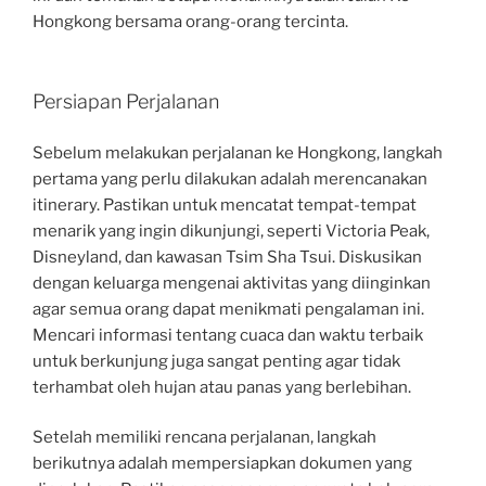
Hongkong bersama orang-orang tercinta.
Persiapan Perjalanan
Sebelum melakukan perjalanan ke Hongkong, langkah
pertama yang perlu dilakukan adalah merencanakan
itinerary. Pastikan untuk mencatat tempat-tempat
menarik yang ingin dikunjungi, seperti Victoria Peak,
Disneyland, dan kawasan Tsim Sha Tsui. Diskusikan
dengan keluarga mengenai aktivitas yang diinginkan
agar semua orang dapat menikmati pengalaman ini.
Mencari informasi tentang cuaca dan waktu terbaik
untuk berkunjung juga sangat penting agar tidak
terhambat oleh hujan atau panas yang berlebihan.
Setelah memiliki rencana perjalanan, langkah
berikutnya adalah mempersiapkan dokumen yang