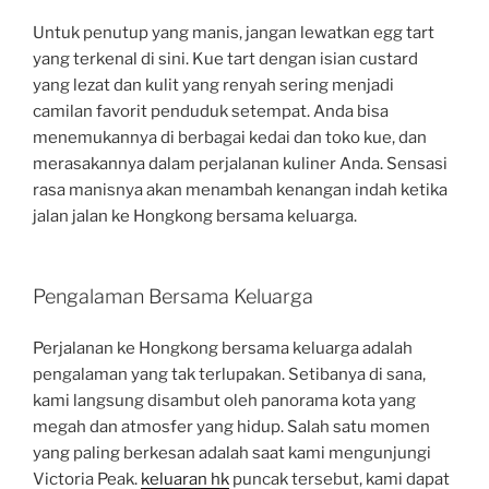
Untuk penutup yang manis, jangan lewatkan egg tart
yang terkenal di sini. Kue tart dengan isian custard
yang lezat dan kulit yang renyah sering menjadi
camilan favorit penduduk setempat. Anda bisa
menemukannya di berbagai kedai dan toko kue, dan
merasakannya dalam perjalanan kuliner Anda. Sensasi
rasa manisnya akan menambah kenangan indah ketika
jalan jalan ke Hongkong bersama keluarga.
Pengalaman Bersama Keluarga
Perjalanan ke Hongkong bersama keluarga adalah
pengalaman yang tak terlupakan. Setibanya di sana,
kami langsung disambut oleh panorama kota yang
megah dan atmosfer yang hidup. Salah satu momen
yang paling berkesan adalah saat kami mengunjungi
Victoria Peak.
keluaran hk
puncak tersebut, kami dapat