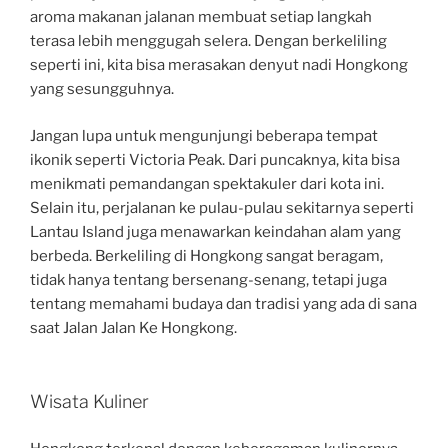
aroma makanan jalanan membuat setiap langkah
terasa lebih menggugah selera. Dengan berkeliling
seperti ini, kita bisa merasakan denyut nadi Hongkong
yang sesungguhnya.
Jangan lupa untuk mengunjungi beberapa tempat
ikonik seperti Victoria Peak. Dari puncaknya, kita bisa
menikmati pemandangan spektakuler dari kota ini.
Selain itu, perjalanan ke pulau-pulau sekitarnya seperti
Lantau Island juga menawarkan keindahan alam yang
berbeda. Berkeliling di Hongkong sangat beragam,
tidak hanya tentang bersenang-senang, tetapi juga
tentang memahami budaya dan tradisi yang ada di sana
saat Jalan Jalan Ke Hongkong.
Wisata Kuliner