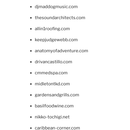
djmaddogmusic.com
thesoundarchitects.com
allin1roofing.com
keepjudgewebb.com
anatomyofadventure.com
drivancastillo.com
cmmedspa.com
midletontkd.com
gardensandgrills.com
basilfoodwine.com
nikko-tochigi.net
caribbean-corner.com