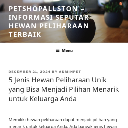
Skip
PETSHOPALLSTON –
to
INFORMASI SEPUTAR
content
HEWAN PELIHARAAN
TERBAIK
Menu
POSTED
DECEMBER 21, 2024
BY
ADMINPET
ON
5 Jenis Hewan Peliharaan Unik
yang Bisa Menjadi Pilihan Menarik
untuk Keluarga Anda
Memiliki hewan peliharaan dapat menjadi pilihan yang
menarik untuk keluarga Anda. Ada banyak jenis hewan