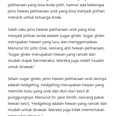
peliharaan yang bisa Anda pilih, namun ada beberapa
jenis hewan peliharaan unik yang bisa menjadi pilihan
menarik untuk keluarga Anda.
Salah satu jenis hewan peliharaan unik yang bisa
menjadi pilihan Anda adalah sugar glider. Sugar glider
merupakan hewan yang lucu dan menggemaskan.
Menurut Dr. John Doe, seorang ahli hewan peliharaan,
“Sugar glider merupakan hewan yang ramah dan
mudah diajak berinteraksi. Mereka juga relatif mudah
untuk dirawat.”
Selain sugar glider, jenis hewan peliharaan unik lainnya
adalah hedgehog. Hedgehog merupakan hewan yang
memiliki bulu yang unik dan duri-duri kecil di
punggungnya. Menurut Dr. Jane Smith, seorang pakar
hewan kecil, “Hedgehog adalah hewan yang ramah dan
mudah untuk dirawat. Mereka juga tidak memerlukan
perawatan khusus.”