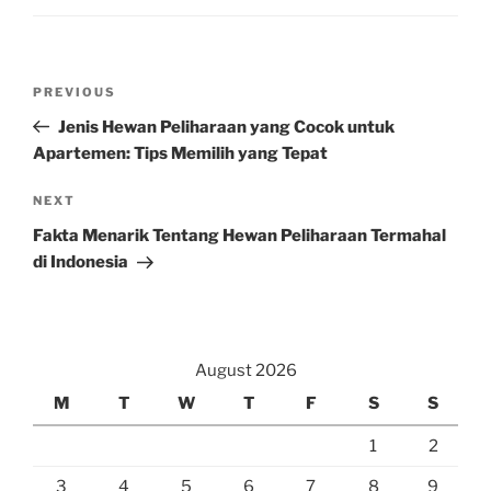
Post
Previous
PREVIOUS
navigation
Post
Jenis Hewan Peliharaan yang Cocok untuk
Apartemen: Tips Memilih yang Tepat
Next
NEXT
Post
Fakta Menarik Tentang Hewan Peliharaan Termahal
di Indonesia
August 2026
M
T
W
T
F
S
S
1
2
3
4
5
6
7
8
9