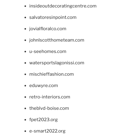
insideoutdecoratingcentre.com
salvatoresinpoint.com
jovialfloralco.com
johnlscotthometeam.com
u-seehomes.com
watersportslagonissi.com
mischieffashion.com
eduwyre.com
retro-interiors.com
theblvd-boise.com
fpet2023.org
e-smart2022.org