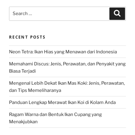
Search
Search
for:
RECENT POSTS
Neon Tetra: Ikan Hias yang Menawan dari Indonesia
Memahami Discus: Jenis, Perawatan, dan Penyakit yang
Biasa Terjadi
Mengenal Lebih Dekat Ikan Mas Koki: Jenis, Perawatan,
dan Tips Memeliharanya
Panduan Lengkap Merawat Ikan Koi di Kolam Anda
Ragam Warna dan Bentuk Ikan Cupang yang
Menakjubkan