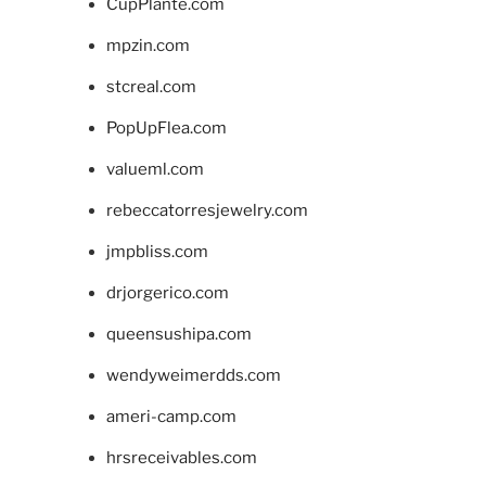
CupPlante.com
mpzin.com
stcreal.com
PopUpFlea.com
valueml.com
rebeccatorresjewelry.com
jmpbliss.com
drjorgerico.com
queensushipa.com
wendyweimerdds.com
ameri-camp.com
hrsreceivables.com