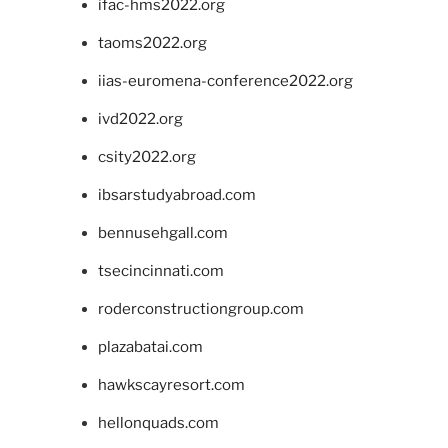
ifac-hms2022.org
taoms2022.org
iias-euromena-conference2022.org
ivd2022.org
csity2022.org
ibsarstudyabroad.com
bennusehgall.com
tsecincinnati.com
roderconstructiongroup.com
plazabatai.com
hawkscayresort.com
hellonquads.com