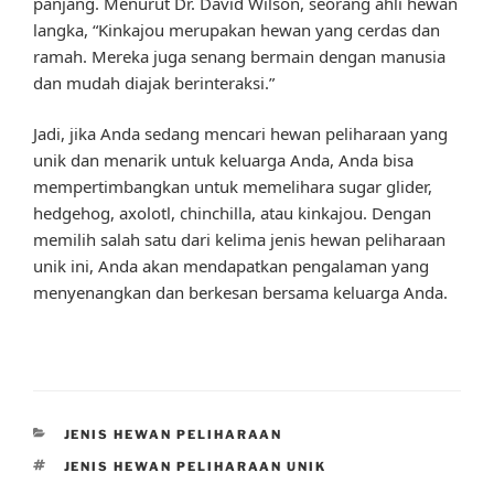
panjang. Menurut Dr. David Wilson, seorang ahli hewan
langka, “Kinkajou merupakan hewan yang cerdas dan
ramah. Mereka juga senang bermain dengan manusia
dan mudah diajak berinteraksi.”
Jadi, jika Anda sedang mencari hewan peliharaan yang
unik dan menarik untuk keluarga Anda, Anda bisa
mempertimbangkan untuk memelihara sugar glider,
hedgehog, axolotl, chinchilla, atau kinkajou. Dengan
memilih salah satu dari kelima jenis hewan peliharaan
unik ini, Anda akan mendapatkan pengalaman yang
menyenangkan dan berkesan bersama keluarga Anda.
CATEGORIES
JENIS HEWAN PELIHARAAN
TAGS
JENIS HEWAN PELIHARAAN UNIK