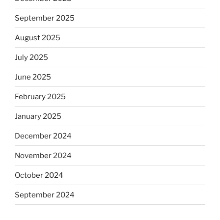
September 2025
August 2025
July 2025
June 2025
February 2025
January 2025
December 2024
November 2024
October 2024
September 2024