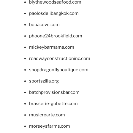
blythewoodseafood.com
paolosdelibangkok.com
bobacove.com
phoone24brookfield.com
mickeybarmama.com
roadwayconstructioninc.com
shopdragonflyboutique.com
sportszilla.org
batchprovisionsbar.com
brasserie-gobette.com
musicrearte.com
morseysfarms.com