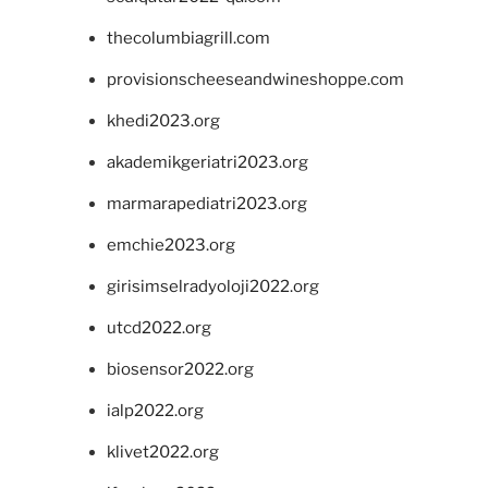
thecolumbiagrill.com
provisionscheeseandwineshoppe.com
khedi2023.org
akademikgeriatri2023.org
marmarapediatri2023.org
emchie2023.org
girisimselradyoloji2022.org
utcd2022.org
biosensor2022.org
ialp2022.org
klivet2022.org