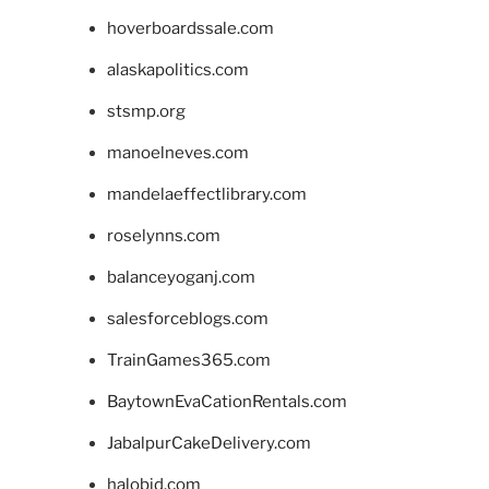
hoverboardssale.com
alaskapolitics.com
stsmp.org
manoelneves.com
mandelaeffectlibrary.com
roselynns.com
balanceyoganj.com
salesforceblogs.com
TrainGames365.com
BaytownEvaCationRentals.com
JabalpurCakeDelivery.com
halobjd.com