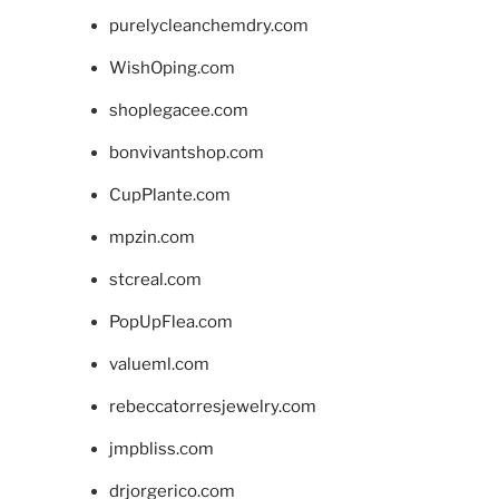
purelycleanchemdry.com
WishOping.com
shoplegacee.com
bonvivantshop.com
CupPlante.com
mpzin.com
stcreal.com
PopUpFlea.com
valueml.com
rebeccatorresjewelry.com
jmpbliss.com
drjorgerico.com