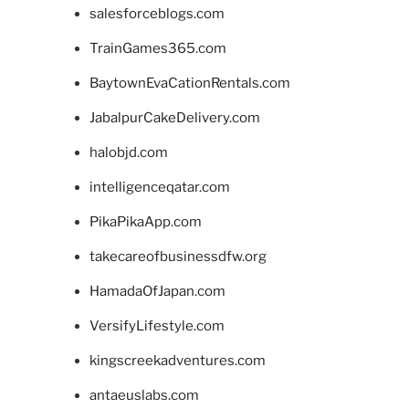
salesforceblogs.com
TrainGames365.com
BaytownEvaCationRentals.com
JabalpurCakeDelivery.com
halobjd.com
intelligenceqatar.com
PikaPikaApp.com
takecareofbusinessdfw.org
HamadaOfJapan.com
VersifyLifestyle.com
kingscreekadventures.com
antaeuslabs.com