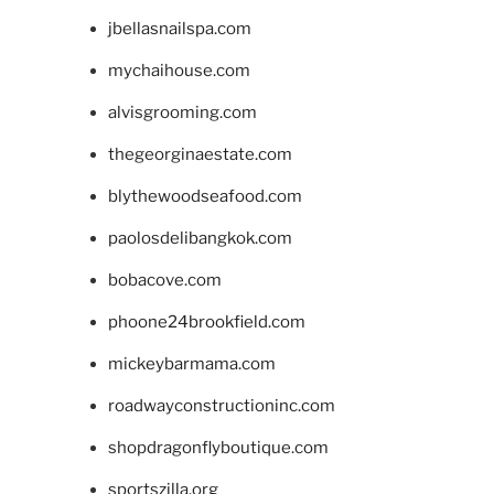
jbellasnailspa.com
mychaihouse.com
alvisgrooming.com
thegeorginaestate.com
blythewoodseafood.com
paolosdelibangkok.com
bobacove.com
phoone24brookfield.com
mickeybarmama.com
roadwayconstructioninc.com
shopdragonflyboutique.com
sportszilla.org