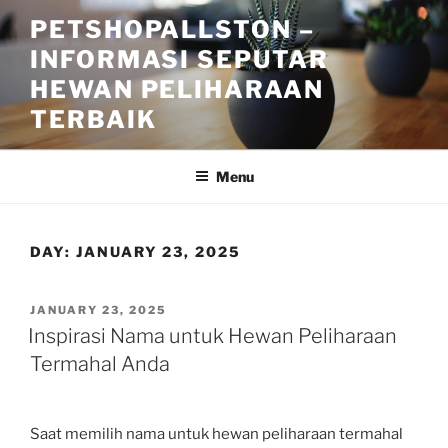
Skip
PETSHOPALLSTON –
to
INFORMASI SEPUTAR
content
HEWAN PELIHARAAN
TERBAIK
Menu
DAY:
JANUARY 23, 2025
POSTED
JANUARY 23, 2025
ON
Inspirasi Nama untuk Hewan Peliharaan
Termahal Anda
Saat memilih nama untuk hewan peliharaan termahal