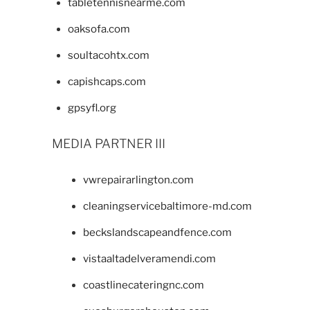
tabletennisnearme.com
oaksofa.com
soultacohtx.com
capishcaps.com
gpsyfl.org
MEDIA PARTNER III
vwrepairarlington.com
cleaningservicebaltimore-md.com
beckslandscapeandfence.com
vistaaltadelveramendi.com
coastlinecateringnc.com