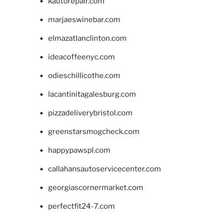
kautorepair.com
marjaeswinebar.com
elmazatlanclinton.com
ideacoffeenyc.com
odieschillicothe.com
lacantinitagalesburg.com
pizzadeliverybristol.com
greenstarsmogcheck.com
happypawspl.com
callahansautoservicecenter.com
georgiascornermarket.com
perfectfit24-7.com