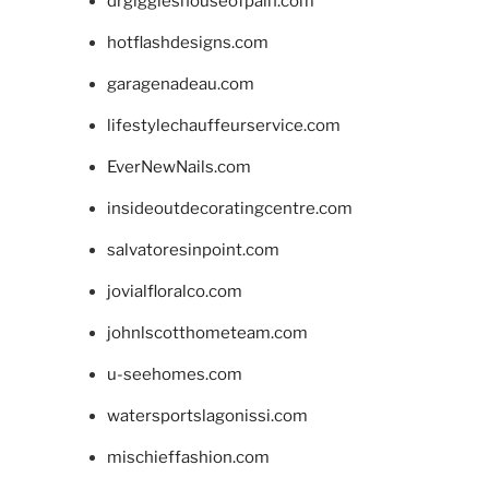
drgiggleshouseofpain.com
hotflashdesigns.com
garagenadeau.com
lifestylechauffeurservice.com
EverNewNails.com
insideoutdecoratingcentre.com
salvatoresinpoint.com
jovialfloralco.com
johnlscotthometeam.com
u-seehomes.com
watersportslagonissi.com
mischieffashion.com