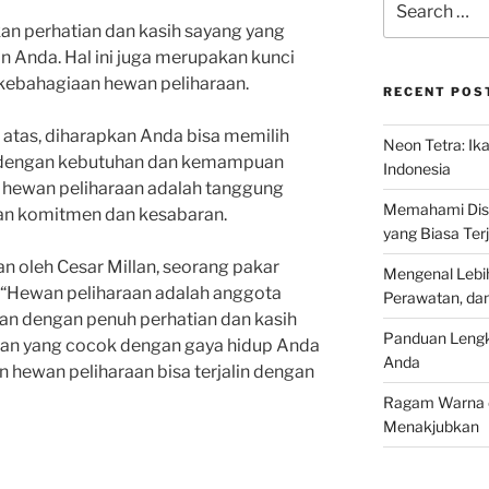
for:
an perhatian dan kasih sayang yang
 Anda. Hal ini juga merupakan kunci
kebahagiaan hewan peliharaan.
RECENT POS
atas, diharapkan Anda bisa memilih
Neon Tetra: Ik
i dengan kebutuhan dan kemampuan
Indonesia
i hewan peliharaan adalah tanggung
Memahami Discu
n komitmen dan kesabaran.
yang Biasa Terj
 oleh Cesar Millan, seorang pakar
Mengenal Lebih
, “Hewan peliharaan adalah anggota
Perawatan, da
kan dengan penuh perhatian dan kasih
Panduan Lengk
raan yang cocok dengan gaya hidup Anda
Anda
 hewan peliharaan bisa terjalin dengan
Ragam Warna d
Menakjubkan