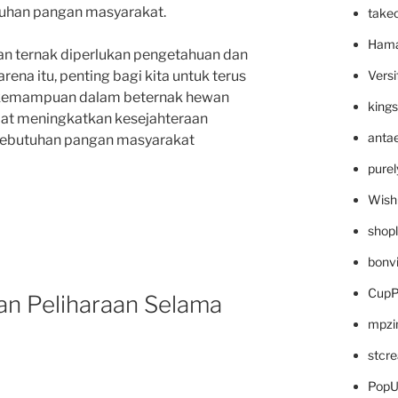
uhan pangan masyarakat.
take
Hama
an ternak diperlukan pengetahuan dan
Versi
rena itu, penting bagi kita untuk terus
kemampuan dalam beternak hewan
king
apat meningkatkan kesejahteraan
anta
kebutuhan pangan masyarakat
pure
Wish
shop
bonv
CupP
n Peliharaan Selama
mpzi
stcr
PopU