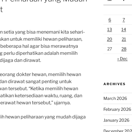
t
6
7
13
14
 setia yang bisa menemani kita sehari-
kan untuk memiliki hewan peliharaan,
20
21
beberapa hal agar bisa merawatnya
27
28
ng perlu diperhatikan adalah memilih
« Dec
ijaga dan dirawat.
seorang dokter hewan, memilih hewan
dan dirawat sangat penting untuk
ARCHIVES
an tersebut. “Ketika memilih hewan
atikan ketersediaan waktu, ruang, dan
March 2026
erawat hewan tersebut,” ujarnya.
February 2026
ilih hewan peliharaan yang mudah dijaga
January 2026
December 20