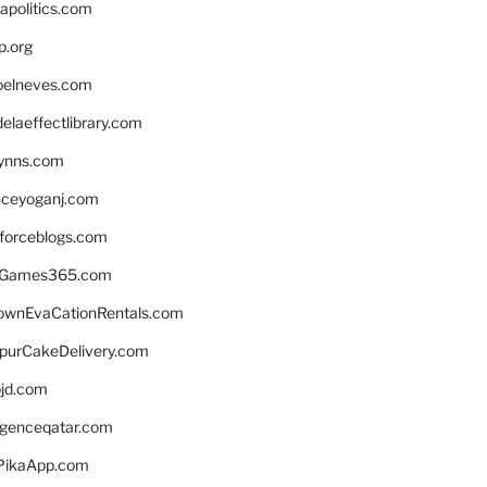
apolitics.com
p.org
elneves.com
laeffectlibrary.com
lynns.com
nceyoganj.com
sforceblogs.com
nGames365.com
ownEvaCationRentals.com
lpurCakeDelivery.com
bjd.com
ligenceqatar.com
PikaApp.com