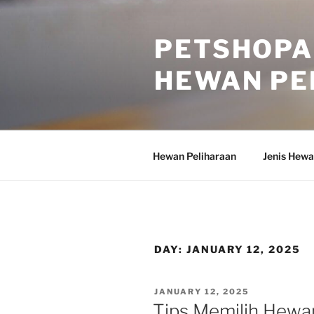
Skip
to
PETSHOPA
content
HEWAN PE
Hewan Peliharaan
Jenis Hewa
DAY:
JANUARY 12, 2025
POSTED
JANUARY 12, 2025
ON
Tips Memilih Hewa