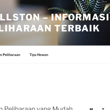
LLSTON – INFORMASI
LIHARAAN TERBAIK
n Peliharaan
Tips Hewan
n Peliharaan yang Mudah
M
T