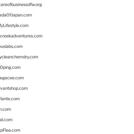
careofbusinessdfw.org
daOfJapan.com
fyLifestyle.com
screekadventures.com
euslabs.com
lycleanchemdry.com
Oping.com
legacee.com
ivantshop.com
lante.com
n.com
eal.com
pFlea.com