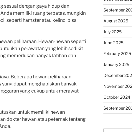
ang sesuai dengan gaya hidup dan
September 20
a Anda memiliki ruang terbatas, mungkin
il seperti hamster atau kelinci bisa
August 2025
July 2025
s hewan peliharaan. Hewan-hewan seperti
June 2025
utuhkan perawatan yang lebih sedikit
February 2025
ang memerlukan banyak latihan dan
January 2025
December 20
biaya. Beberapa hewan peliharaan
 yang dapat menghabiskan banyak
November 20
 anggaran yang cukup untuk merawat
October 2024
September 20
utuskan untuk memiliki hewan
gan dokter hewan atau peternak tentang
Anda.
Search