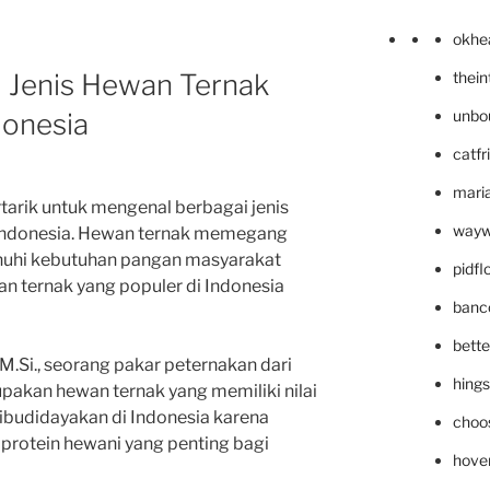
okhe
 Jenis Hewan Ternak
thei
unbo
donesia
catfr
maria
rtarik untuk mengenal berbagai jenis
wayw
 Indonesia. Hewan ternak memegang
uhi kebutuhan pangan masyarakat
pidf
wan ternak yang populer di Indonesia
banc
bett
, M.Si., seorang pakar peternakan dari
hing
upakan hewan ternak yang memiliki nilai
dibudidayakan di Indonesia karena
choo
rotein hewani yang penting bagi
hove