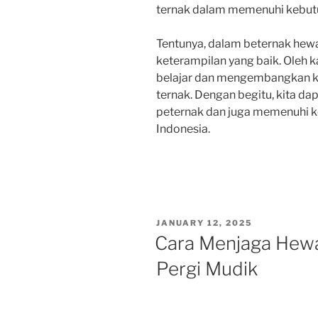
ternak dalam memenuhi kebut
Tentunya, dalam beternak hew
keterampilan yang baik. Oleh ka
belajar dan mengembangkan 
ternak. Dengan begitu, kita d
peternak dan juga memenuhi 
Indonesia.
POSTED
JANUARY 12, 2025
ON
Cara Menjaga Hewa
Pergi Mudik