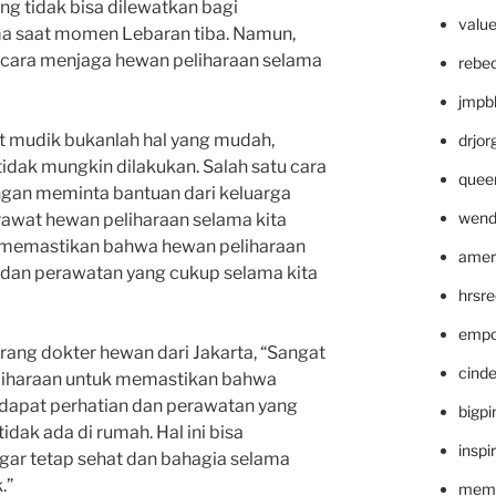
ng tidak bisa dilewatkan bagi
valu
ma saat momen Lebaran tiba. Namun,
a cara menjaga hewan peliharaan selama
rebe
jmpb
t mudik bukanlah hal yang mudah,
drjor
idak mungkin dilakukan. Salah satu cara
quee
ngan meminta bantuan dari keluarga
wend
awat hewan peliharaan selama kita
sa memastikan bahwa hewan peliharaan
amer
 dan perawatan yang cukup selama kita
hrsr
empc
rang dokter hewan dari Jakarta, “Sangat
cinde
eliharaan untuk memastikan bahwa
dapat perhatian dan perawatan yang
bigp
dak ada di rumah. Hal ini bisa
inspi
ar tetap sehat dan bahagia selama
.”
memm