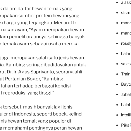
alask
uk dalam daftar hewan ternak yang
stsm
erupakan sumber protein hewani yang
 harga yang terjangkau. Menurut Ir.
mano
eternakan ayam, “Ayam merupakan hewan
mande
dalam pemeliharaannya, sehingga banyak
rose
beternak ayam sebagai usaha mereka.”
bala
 juga merupakan salah satu jenis hewan
sale
sia. Kambing sering dibudidayakan untuk
 Dr. Ir. Agus Supriyanto, seorang ahli
Trai
tut Pertanian Bogor, “Kambing
Bayt
tahan terhadap berbagai kondisi
t reproduksi yang tinggi.”
Jaba
halo
k tersebut, masih banyak lagi jenis
er di Indonesia, seperti bebek, kelinci,
intel
nis hewan ternak yang populer di
Pika
ta memahami pentingnya peran hewan