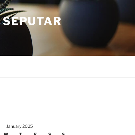
 SEPUTAR
January 2025
W
T
F
S
S