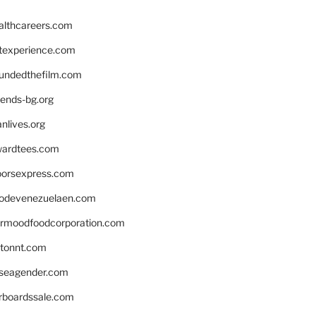
althcareers.com
ntexperience.com
undedthefilm.com
iends-bg.org
nlives.org
ardtees.com
loorsexpress.com
odevenezuelaen.com
ermoodfoodcorporation.com
stonnt.com
seagender.com
rboardssale.com