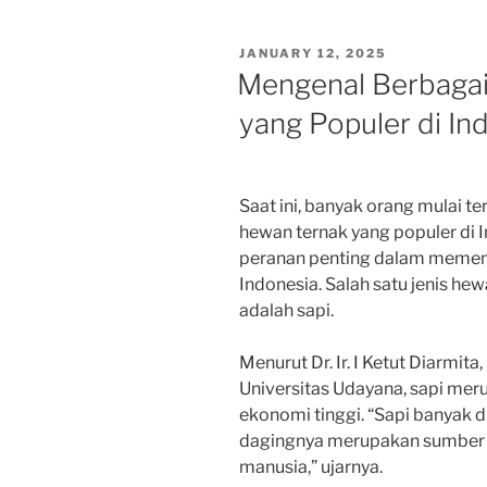
POSTED
JANUARY 12, 2025
ON
Mengenal Berbagai
yang Populer di In
Saat ini, banyak orang mulai te
hewan ternak yang populer di
peranan penting dalam memen
Indonesia. Salah satu jenis he
adalah sapi.
Menurut Dr. Ir. I Ketut Diarmita
Universitas Udayana, sapi mer
ekonomi tinggi. “Sapi banyak 
dagingnya merupakan sumber p
manusia,” ujarnya.