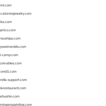
eml.com
ccatorresjewelry.com
liss.com
gerico.com
nsushipa.com
yweimerdds.com
i-camp.com
eceivables.com
onst1.com
rella-support.com
inkrestaurant.com
rehuahin.com
ingerspainting.com