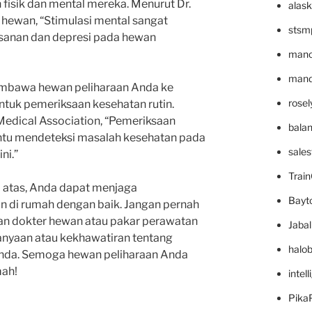
isik dan mental mereka. Menurut Dr.
alask
u hewan, “Stimulasi mental sangat
stsm
sanan dan depresi pada hewan
mano
mande
membawa hewan peliharaan Anda ke
rose
ntuk pemeriksaan kesehatan rutin.
Medical Association, “Pemeriksaan
bala
ntu mendeteksi masalah kesehatan pada
sale
ni.”
Trai
i atas, Anda dapat menjaga
Bayt
n di rumah dengan baik. Jangan pernah
gan dokter hewan atau pakar perawatan
Jaba
anyaan atau kekhawatiran tentang
halo
Anda. Semoga hewan peliharaan Anda
mah!
intel
Pika