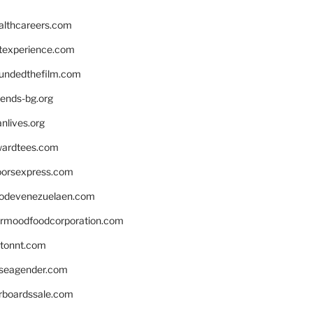
althcareers.com
ntexperience.com
undedthefilm.com
iends-bg.org
nlives.org
ardtees.com
loorsexpress.com
odevenezuelaen.com
ermoodfoodcorporation.com
stonnt.com
seagender.com
rboardssale.com