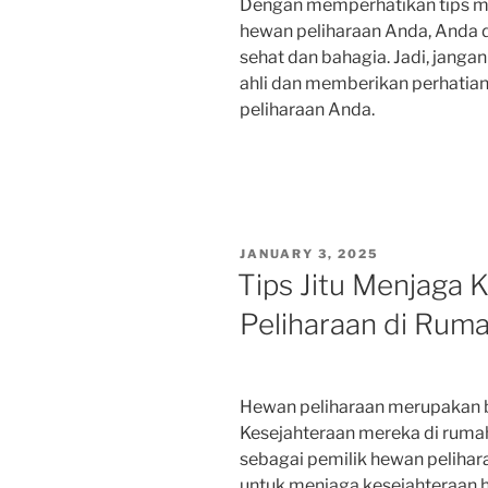
Dengan memperhatikan tips me
hewan peliharaan Anda, Anda
sehat dan bahagia. Jadi, jangan
ahli dan memberikan perhatia
peliharaan Anda.
POSTED
JANUARY 3, 2025
ON
Tips Jitu Menjaga
Peliharaan di Rum
Hewan peliharaan merupakan ba
Kesejahteraan mereka di rumah
sebagai pemilik hewan pelihara
untuk menjaga kesejahteraan h