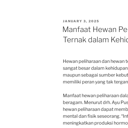
POSTED
JANUARY 3, 2025
ON
Manfaat Hewan Pe
Ternak dalam Kehi
Hewan peliharaan dan hewan 
sangat besar dalam kehidupan s
maupun sebagai sumber kebutu
memiliki peran yang tak tergan
Manfaat hewan peliharaan dala
beragam. Menurut drh. Ayu Pus
hewan peliharaan dapat member
mental dan fisik seseorang. “I
meningkatkan produksi hormon