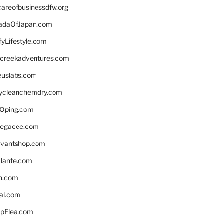
careofbusinessdfw.org
daOfJapan.com
fyLifestyle.com
screekadventures.com
euslabs.com
lycleanchemdry.com
Oping.com
legacee.com
ivantshop.com
lante.com
n.com
eal.com
pFlea.com