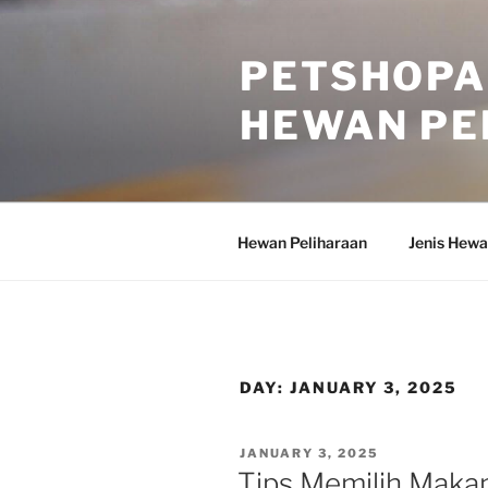
Skip
to
PETSHOPA
content
HEWAN PE
Hewan Peliharaan
Jenis Hewa
DAY:
JANUARY 3, 2025
POSTED
JANUARY 3, 2025
ON
Tips Memilih Maka