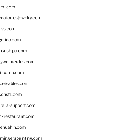
eml.com
ccatorresjewelry.com
liss.com
gerico.com
nsushipa.com
yweimerdds.com
i-camp.com
eceivables.com
onst1.com
rella-support.com
inkrestaurant.com
rehuahin.com
ingerspainting.com