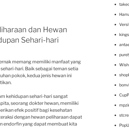
take
Hama
Versi
liharaan dan Hewan
king
dupan Sehari-hari
anta
pure
ternak memang memiliki manfaat yang
Wish
ehari-hari. Baik sebagai teman setia
shop
han pokok, kedua jenis hewan ini
tikan.
bonv
CupP
m kehidupan sehari-hari sangat
pita, seorang dokter hewan, memiliki
mpzi
ikan efek positif bagi kesehatan
stcr
nteraksi dengan hewan peliharaan dapat
 endorfin yang dapat membuat kita
PopU