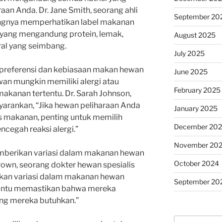
aan Anda. Dr. Jane Smith, seorang ahli
September 20
ingnya memperhatikan label makanan
 yang mengandung protein, lemak,
August 2025
ral yang seimbang.
July 2025
a preferensi dan kebiasaan makan hewan
June 2025
an mungkin memiliki alergi atau
February 2025
 makanan tertentu. Dr. Sarah Johnson,
nyarankan, “Jika hewan peliharaan Anda
January 2025
tas makanan, penting untuk memilih
December 20
cegah reaksi alergi.”
November 20
memberikan variasi dalam makanan hewan
October 2024
rown, seorang dokter hewan spesialis
ikan variasi dalam makanan hewan
September 20
antu memastikan bahwa mereka
ng mereka butuhkan.”
Search