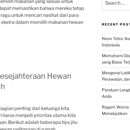
milih makanan yang sesuai untuk
for:
 dapat memastikan bahwa mereka tetap
 ragu untuk mencari nasihat dari para
n ekstra dalam memilih makanan hewan
RECENT POS
Neon Tetra: Ik
Indonesia
Memahami Discu
yang Biasa Terj
Mengenal Lebih
 Kesejahteraan Hewan
Perawatan, da
ah
Panduan Lengk
Anda
Ragam Warna d
gian penting dari keluarga kita.
Menakjubkan
 harus menjadi prioritas utama kita
an. Berikut adalah beberapa tips jitu
ewan peliharaan di rumah.