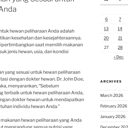
 Anda
6
7
13
14
ntuk hewan peliharaan Anda adalah
ikan kesehatan dan kesejahteraannya.
20
21
 dipertimbangkan saat memilih makanan
27
28
uk jenis hewan, usia, dan kondisi
« Dec
an yang sesuai untuk hewan peliharaan
asi dengan dokter hewan. Dr. John Doe,
ARCHIVES
uka, menyarankan, “Sebelum
terbaik untuk hewan peliharaan Anda,
March 2026
dengan dokter hewan untuk mendapatkan
February 2026
tuhan individu hewan Anda.”
January 2026
bel makanan hewan peliharaan yang Anda
but mengandung semua nutrisi yang
December 20