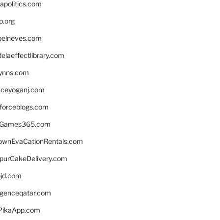
apolitics.com
p.org
elneves.com
laeffectlibrary.com
lynns.com
nceyoganj.com
sforceblogs.com
nGames365.com
ownEvaCationRentals.com
lpurCakeDelivery.com
bjd.com
ligenceqatar.com
PikaApp.com