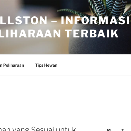
LLSTON – INFORMASI
LIHARAAN TERBAIK
n Peliharaan
Tips Hewan
nan yang Sesuai untuk
M
T