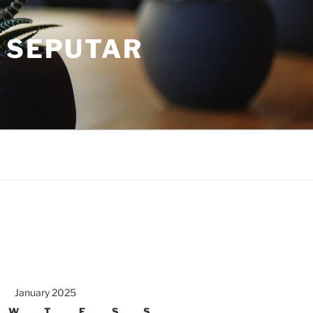
 SEPUTAR
January 2025
W
T
F
S
S