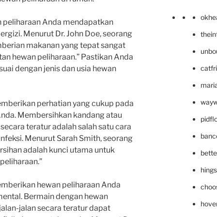
okhe
n peliharaan Anda mendapatkan
gizi. Menurut Dr. John Doe, seorang
thei
berian makanan yang tepat sangat
unbo
an hewan peliharaan.” Pastikan Anda
catfr
ai dengan jenis dan usia hewan
maria
wayw
 memberikan perhatian yang cukup pada
Anda. Membersihkan kandang atau
pidf
secara teratur adalah salah satu cara
banc
nfeksi. Menurut Sarah Smith, seorang
rsihan adalah kunci utama untuk
bett
peliharaan.”
hing
 memberikan hewan peliharaan Anda
choo
 mental. Bermain dengan hewan
hove
lan-jalan secara teratur dapat