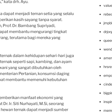
” kata drh. Ayu.
valu
uga dapat menjadi teman setia yang selalu
rebe
rikan kasih sayang tanpa syarat.
jmpb
, Prof. Dr. Bambang Supriyadi,
dapat membantu mengurangi tingkat
drjor
rang, terutama bagi mereka yang
quee
wend
ternak dalam kehidupan sehari-hari juga
amer
ternak seperti sapi, kambing, dan ayam
hrsr
ani yang sangat dibutuhkan oleh
menterian Pertanian, konsumsi daging
empc
dapat membantu memenuhi kebutuhan
cinde
bigp
a memberikan manfaat ekonomi yang
inspi
r. Ir. Siti Nurhayati, M.Si, seorang
n hewan ternak dapat menjadi sumber
memm