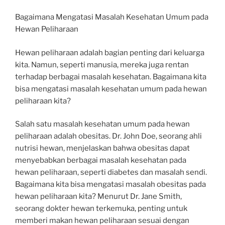
Bagaimana Mengatasi Masalah Kesehatan Umum pada
Hewan Peliharaan
Hewan peliharaan adalah bagian penting dari keluarga
kita. Namun, seperti manusia, mereka juga rentan
terhadap berbagai masalah kesehatan. Bagaimana kita
bisa mengatasi masalah kesehatan umum pada hewan
peliharaan kita?
Salah satu masalah kesehatan umum pada hewan
peliharaan adalah obesitas. Dr. John Doe, seorang ahli
nutrisi hewan, menjelaskan bahwa obesitas dapat
menyebabkan berbagai masalah kesehatan pada
hewan peliharaan, seperti diabetes dan masalah sendi.
Bagaimana kita bisa mengatasi masalah obesitas pada
hewan peliharaan kita? Menurut Dr. Jane Smith,
seorang dokter hewan terkemuka, penting untuk
memberi makan hewan peliharaan sesuai dengan