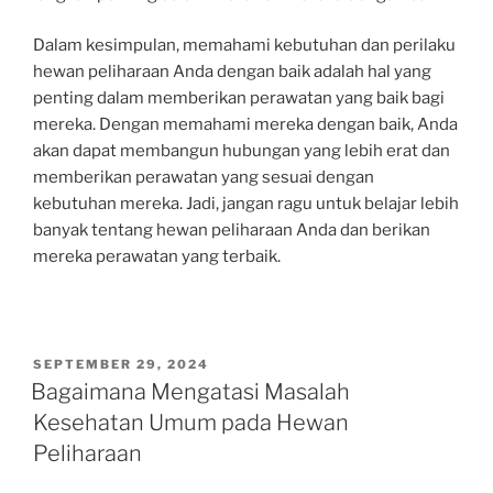
Dalam kesimpulan, memahami kebutuhan dan perilaku
hewan peliharaan Anda dengan baik adalah hal yang
penting dalam memberikan perawatan yang baik bagi
mereka. Dengan memahami mereka dengan baik, Anda
akan dapat membangun hubungan yang lebih erat dan
memberikan perawatan yang sesuai dengan
kebutuhan mereka. Jadi, jangan ragu untuk belajar lebih
banyak tentang hewan peliharaan Anda dan berikan
mereka perawatan yang terbaik.
POSTED
SEPTEMBER 29, 2024
ON
Bagaimana Mengatasi Masalah
Kesehatan Umum pada Hewan
Peliharaan