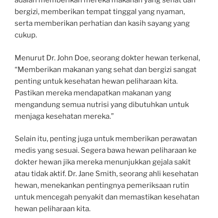
adalah memberikan mereka makanan yang sehat dan
bergizi, memberikan tempat tinggal yang nyaman,
serta memberikan perhatian dan kasih sayang yang
cukup.
Menurut Dr. John Doe, seorang dokter hewan terkenal,
“Memberikan makanan yang sehat dan bergizi sangat
penting untuk kesehatan hewan peliharaan kita.
Pastikan mereka mendapatkan makanan yang
mengandung semua nutrisi yang dibutuhkan untuk
menjaga kesehatan mereka.”
Selain itu, penting juga untuk memberikan perawatan
medis yang sesuai. Segera bawa hewan peliharaan ke
dokter hewan jika mereka menunjukkan gejala sakit
atau tidak aktif. Dr. Jane Smith, seorang ahli kesehatan
hewan, menekankan pentingnya pemeriksaan rutin
untuk mencegah penyakit dan memastikan kesehatan
hewan peliharaan kita.