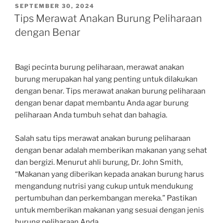
POSTED
SEPTEMBER 30, 2024
ON
Tips Merawat Anakan Burung Peliharaan
dengan Benar
Bagi pecinta burung peliharaan, merawat anakan
burung merupakan hal yang penting untuk dilakukan
dengan benar. Tips merawat anakan burung peliharaan
dengan benar dapat membantu Anda agar burung
peliharaan Anda tumbuh sehat dan bahagia.
Salah satu tips merawat anakan burung peliharaan
dengan benar adalah memberikan makanan yang sehat
dan bergizi. Menurut ahli burung, Dr. John Smith,
“Makanan yang diberikan kepada anakan burung harus
mengandung nutrisi yang cukup untuk mendukung
pertumbuhan dan perkembangan mereka.” Pastikan
untuk memberikan makanan yang sesuai dengan jenis
burung peliharaan Anda.