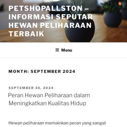
Skip
PETSHOPALLSTON –
to
INFORMASI SEPUTAR
content
HEWAN PELIHARAAN
TERBAIK
Menu
MONTH:
SEPTEMBER 2024
POSTED
SEPTEMBER 30, 2024
ON
Peran Hewan Peliharaan dalam
Meningkatkan Kualitas Hidup
Hewan peliharaan memainkan peran yang sangat