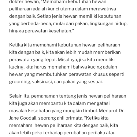
dokter hewan, “Memahami kebutuhan hewan
peliharaan adalah kunci utama dalam merawatnya
dengan baik. Setiap jenis hewan memiliki kebutuhan
yang berbeda-beda, mulai dari pakan, lingkungan hidup,
hingga perawatan kesehatan.”
Ketika kita memahami kebutuhan hewan peliharaan
kita dengan baik, kita akan lebih mudah memberikan
perawatan yang tepat. Misalnya, jika kita memiliki
kucing, kita harus memahami bahwa kucing adalah
hewan yang membutuhkan perawatan khusus seperti
grooming, vaksinasi, dan pakan yang sesuai.
Selain itu, pemahaman tentang jenis hewan peliharaan
kita juga akan membantu kita dalam mengatasi
masalah kesehatan yang mungkin timbul. Menurut Dr.
Jane Goodall, seorang ahli primata, “Ketika kita
memahami hewan peliharaan kita dengan baik, kita
akan lebih peka terhadap perubahan perilaku atau