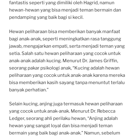
fantastis seperti yang dimiliki oleh Hagrid, namun
hewan-hewan yang bisa menjadi teman bermain dan
pendamping yang baik bagi si kecil.
Hewan peliharaan bisa memberikan banyak manfaat
bagi anak-anak, seperti meningkatkan rasa tanggung
jawab, mengajarkan empati, serta menjadi teman yang
setia. Salah satu hewan peliharaan yang cocok untuk
anak-anak adalah kucing. Menurut Dr. James Griffin,
seorang pakar psikologi anak, “Kucing adalah hewan
peliharaan yang cocok untuk anak-anak karena mereka
bisa memberikan kasih sayang tanpa menuntut terlalu
banyak perhatian.”
Selain kucing, anjing juga termasuk hewan peliharaan
yang cocok untuk anak-anak. Menurut Dr. Rebecca
Ledger, seorang ahli perilaku hewan, “Anjing adalah
hewan yang sangat loyal dan bisa menjadi teman
bermain yang baik bagi anak-anak.” Namun, sebelum