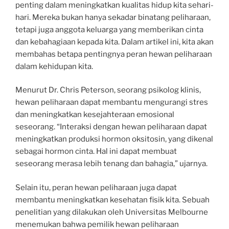
penting dalam meningkatkan kualitas hidup kita sehari-
hari. Mereka bukan hanya sekadar binatang peliharaan,
tetapi juga anggota keluarga yang memberikan cinta
dan kebahagiaan kepada kita. Dalam artikel ini, kita akan
membahas betapa pentingnya peran hewan peliharaan
dalam kehidupan kita.
Menurut Dr. Chris Peterson, seorang psikolog klinis,
hewan peliharaan dapat membantu mengurangi stres
dan meningkatkan kesejahteraan emosional
seseorang. “Interaksi dengan hewan peliharaan dapat
meningkatkan produksi hormon oksitosin, yang dikenal
sebagai hormon cinta. Hal ini dapat membuat
seseorang merasa lebih tenang dan bahagia,” ujarnya.
Selain itu, peran hewan peliharaan juga dapat
membantu meningkatkan kesehatan fisik kita. Sebuah
penelitian yang dilakukan oleh Universitas Melbourne
menemukan bahwa pemilik hewan peliharaan