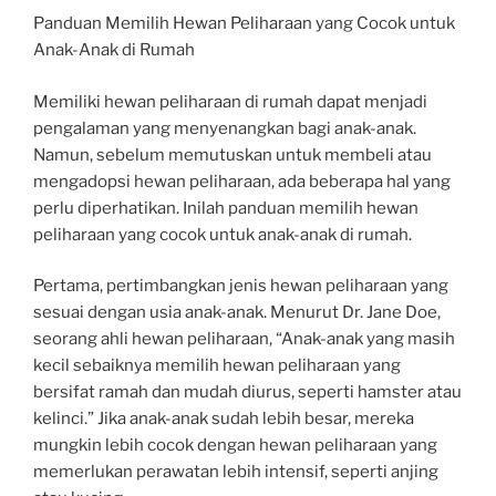
Panduan Memilih Hewan Peliharaan yang Cocok untuk
Anak-Anak di Rumah
Memiliki hewan peliharaan di rumah dapat menjadi
pengalaman yang menyenangkan bagi anak-anak.
Namun, sebelum memutuskan untuk membeli atau
mengadopsi hewan peliharaan, ada beberapa hal yang
perlu diperhatikan. Inilah panduan memilih hewan
peliharaan yang cocok untuk anak-anak di rumah.
Pertama, pertimbangkan jenis hewan peliharaan yang
sesuai dengan usia anak-anak. Menurut Dr. Jane Doe,
seorang ahli hewan peliharaan, “Anak-anak yang masih
kecil sebaiknya memilih hewan peliharaan yang
bersifat ramah dan mudah diurus, seperti hamster atau
kelinci.” Jika anak-anak sudah lebih besar, mereka
mungkin lebih cocok dengan hewan peliharaan yang
memerlukan perawatan lebih intensif, seperti anjing