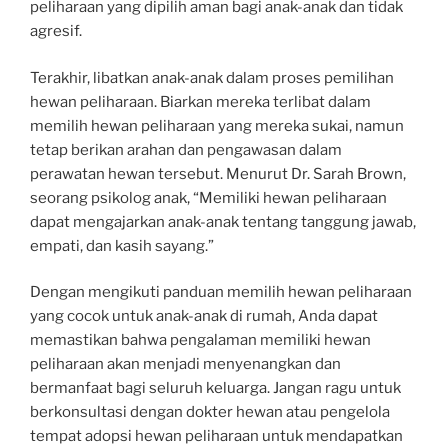
peliharaan yang dipilih aman bagi anak-anak dan tidak
agresif.
Terakhir, libatkan anak-anak dalam proses pemilihan
hewan peliharaan. Biarkan mereka terlibat dalam
memilih hewan peliharaan yang mereka sukai, namun
tetap berikan arahan dan pengawasan dalam
perawatan hewan tersebut. Menurut Dr. Sarah Brown,
seorang psikolog anak, “Memiliki hewan peliharaan
dapat mengajarkan anak-anak tentang tanggung jawab,
empati, dan kasih sayang.”
Dengan mengikuti panduan memilih hewan peliharaan
yang cocok untuk anak-anak di rumah, Anda dapat
memastikan bahwa pengalaman memiliki hewan
peliharaan akan menjadi menyenangkan dan
bermanfaat bagi seluruh keluarga. Jangan ragu untuk
berkonsultasi dengan dokter hewan atau pengelola
tempat adopsi hewan peliharaan untuk mendapatkan