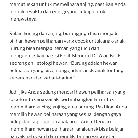
memutuskan untuk memelihara anjing, pastikan Anda
memiliki waktu dan energi yang cukup untuk
merawatnya.
Selain kucing dan anjing, burung juga bisa menjadi
pilihan hewan peliharaan yang cocok untuk anak-anak.
Burung bisa menjadi teman yang lucu dan
menggemaskan bagi si kecil. Menurut Dr. Alan Beck,
seorang ahli etologi hewan, “Burung adalah hewan
peliharaan yang bisa mengajarkan anak-anak tentang
kebersihan dan kehati-hatian.”
Jadi, jika Anda sedang mencari hewan peliharaan yang
cocok untuk anak-anak, pertimbangkanlah untuk
memelihara kucing, anjing, atau burung. Pastikan Anda
memilih hewan peliharaan yang sesuai dengan gaya
hidup dan kepribadian anak-anak Anda. Dengan
memelihara hewan peliharaan, anak-anak bisa belajar
banyak hal positif dan memiliki teman yang setia