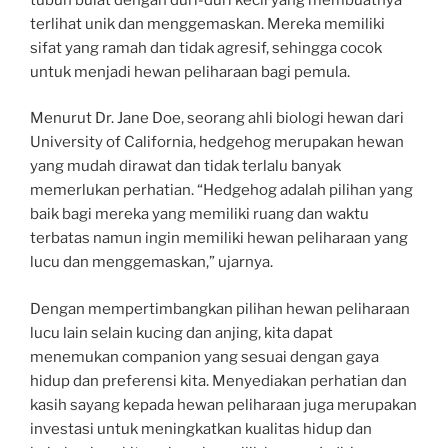
terlihat unik dan menggemaskan. Mereka memiliki
sifat yang ramah dan tidak agresif, sehingga cocok
untuk menjadi hewan peliharaan bagi pemula.
Menurut Dr. Jane Doe, seorang ahli biologi hewan dari
University of California, hedgehog merupakan hewan
yang mudah dirawat dan tidak terlalu banyak
memerlukan perhatian. “Hedgehog adalah pilihan yang
baik bagi mereka yang memiliki ruang dan waktu
terbatas namun ingin memiliki hewan peliharaan yang
lucu dan menggemaskan,” ujarnya.
Dengan mempertimbangkan pilihan hewan peliharaan
lucu lain selain kucing dan anjing, kita dapat
menemukan companion yang sesuai dengan gaya
hidup dan preferensi kita. Menyediakan perhatian dan
kasih sayang kepada hewan peliharaan juga merupakan
investasi untuk meningkatkan kualitas hidup dan