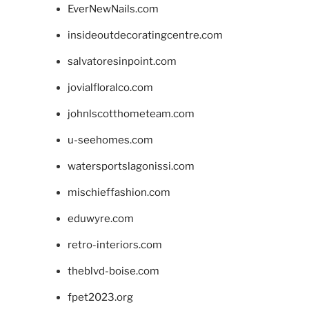
EverNewNails.com
insideoutdecoratingcentre.com
salvatoresinpoint.com
jovialfloralco.com
johnlscotthometeam.com
u-seehomes.com
watersportslagonissi.com
mischieffashion.com
eduwyre.com
retro-interiors.com
theblvd-boise.com
fpet2023.org