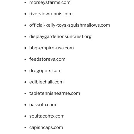
morseysfarms.com
riverviewtennis.com
official-kelly-toys-squishmallows.com
displaygardenonsuncrest.org
bbq-empire-usa.com
feedstoreva.com
drogopets.com
ediblechalk.com
tabletennisnearme.com
oaksofa.com
soultacohtx.com
capishcaps.com