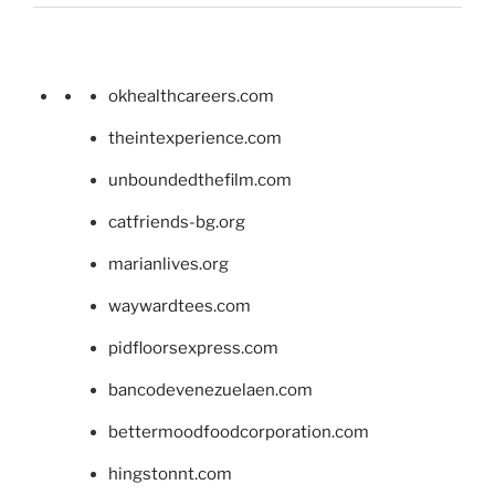
okhealthcareers.com
theintexperience.com
unboundedthefilm.com
catfriends-bg.org
marianlives.org
waywardtees.com
pidfloorsexpress.com
bancodevenezuelaen.com
bettermoodfoodcorporation.com
hingstonnt.com