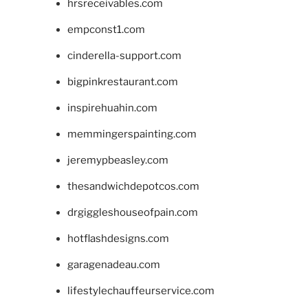
hrsreceivables.com
empconst1.com
cinderella-support.com
bigpinkrestaurant.com
inspirehuahin.com
memmingerspainting.com
jeremypbeasley.com
thesandwichdepotcos.com
drgiggleshouseofpain.com
hotflashdesigns.com
garagenadeau.com
lifestylechauffeurservice.com