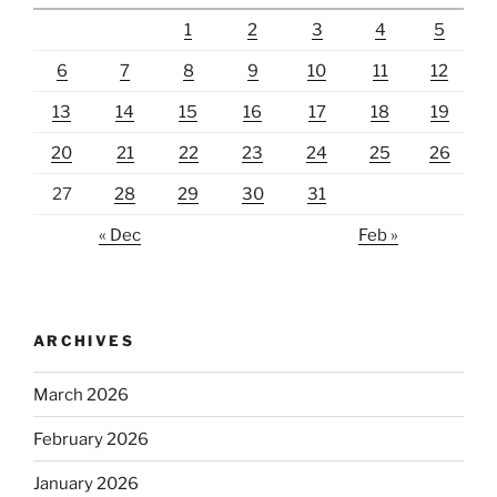
1
2
3
4
5
6
7
8
9
10
11
12
13
14
15
16
17
18
19
20
21
22
23
24
25
26
27
28
29
30
31
« Dec
Feb »
ARCHIVES
March 2026
February 2026
January 2026