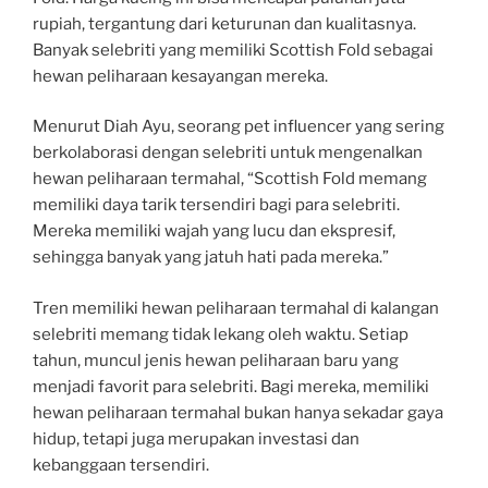
rupiah, tergantung dari keturunan dan kualitasnya.
Banyak selebriti yang memiliki Scottish Fold sebagai
hewan peliharaan kesayangan mereka.
Menurut Diah Ayu, seorang pet influencer yang sering
berkolaborasi dengan selebriti untuk mengenalkan
hewan peliharaan termahal, “Scottish Fold memang
memiliki daya tarik tersendiri bagi para selebriti.
Mereka memiliki wajah yang lucu dan ekspresif,
sehingga banyak yang jatuh hati pada mereka.”
Tren memiliki hewan peliharaan termahal di kalangan
selebriti memang tidak lekang oleh waktu. Setiap
tahun, muncul jenis hewan peliharaan baru yang
menjadi favorit para selebriti. Bagi mereka, memiliki
hewan peliharaan termahal bukan hanya sekadar gaya
hidup, tetapi juga merupakan investasi dan
kebanggaan tersendiri.