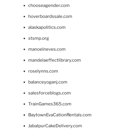
chooseagender.com
hoverboardssale.com
alaskapolitics.com
stsmp.org
manoelneves.com
mandelaeffectlibrary.com
roselynns.com
balanceyoganj.com
salesforceblogs.com
TrainGames365.com
BaytownEvaCationRentals.com
JabalpurCakeDelivery.com