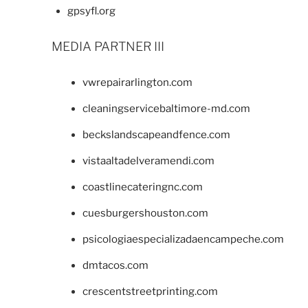
gpsyfl.org
MEDIA PARTNER III
vwrepairarlington.com
cleaningservicebaltimore-md.com
beckslandscapeandfence.com
vistaaltadelveramendi.com
coastlinecateringnc.com
cuesburgershouston.com
psicologiaespecializadaencampeche.com
dmtacos.com
crescentstreetprinting.com