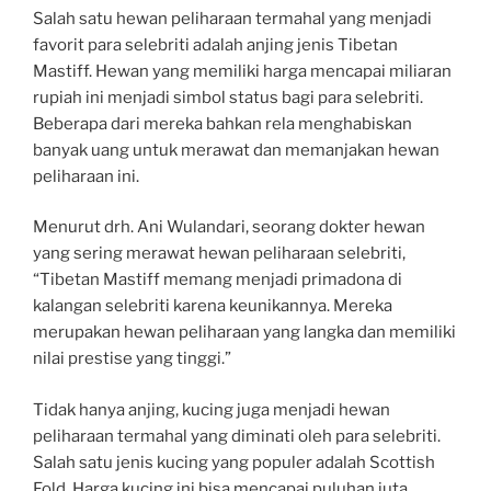
Salah satu hewan peliharaan termahal yang menjadi
favorit para selebriti adalah anjing jenis Tibetan
Mastiff. Hewan yang memiliki harga mencapai miliaran
rupiah ini menjadi simbol status bagi para selebriti.
Beberapa dari mereka bahkan rela menghabiskan
banyak uang untuk merawat dan memanjakan hewan
peliharaan ini.
Menurut drh. Ani Wulandari, seorang dokter hewan
yang sering merawat hewan peliharaan selebriti,
“Tibetan Mastiff memang menjadi primadona di
kalangan selebriti karena keunikannya. Mereka
merupakan hewan peliharaan yang langka dan memiliki
nilai prestise yang tinggi.”
Tidak hanya anjing, kucing juga menjadi hewan
peliharaan termahal yang diminati oleh para selebriti.
Salah satu jenis kucing yang populer adalah Scottish
Fold. Harga kucing ini bisa mencapai puluhan juta