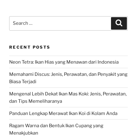
Search
Search
for:
RECENT POSTS
Neon Tetra: Ikan Hias yang Menawan dari Indonesia
Memahami Discus: Jenis, Perawatan, dan Penyakit yang
Biasa Terjadi
Mengenal Lebih Dekat Ikan Mas Koki: Jenis, Perawatan,
dan Tips Memeliharanya
Panduan Lengkap Merawat Ikan Koi di Kolam Anda
Ragam Warna dan Bentuk Ikan Cupang yang
Menakjubkan