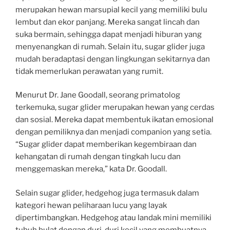
merupakan hewan marsupial kecil yang memiliki bulu
lembut dan ekor panjang. Mereka sangat lincah dan
suka bermain, sehingga dapat menjadi hiburan yang
menyenangkan di rumah. Selain itu, sugar glider juga
mudah beradaptasi dengan lingkungan sekitarnya dan
tidak memerlukan perawatan yang rumit.
Menurut Dr. Jane Goodall, seorang primatolog
terkemuka, sugar glider merupakan hewan yang cerdas
dan sosial. Mereka dapat membentuk ikatan emosional
dengan pemiliknya dan menjadi companion yang setia.
“Sugar glider dapat memberikan kegembiraan dan
kehangatan di rumah dengan tingkah lucu dan
menggemaskan mereka,” kata Dr. Goodall.
Selain sugar glider, hedgehog juga termasuk dalam
kategori hewan peliharaan lucu yang layak
dipertimbangkan. Hedgehog atau landak mini memiliki
tubuh bulat dengan duri-duri kecil yang membuatnya