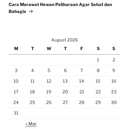
Post
Cara Merawat Hewan Peliharaan Agar Sehat dan
Bahagia
August 2026
M
T
W
T
F
S
S
1
2
3
4
5
6
7
8
9
10
11
12
13
14
15
16
17
18
19
20
21
22
23
24
25
26
27
28
29
30
31
« Mar