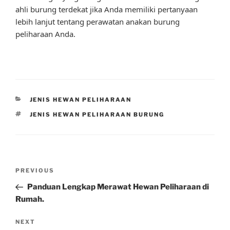
ahli burung terdekat jika Anda memiliki pertanyaan
lebih lanjut tentang perawatan anakan burung
peliharaan Anda.
CATEGORIES
JENIS HEWAN PELIHARAAN
TAGS
JENIS HEWAN PELIHARAAN BURUNG
Post
Previous
PREVIOUS
navigation
Post
Panduan Lengkap Merawat Hewan Peliharaan di
Rumah.
Next
NEXT