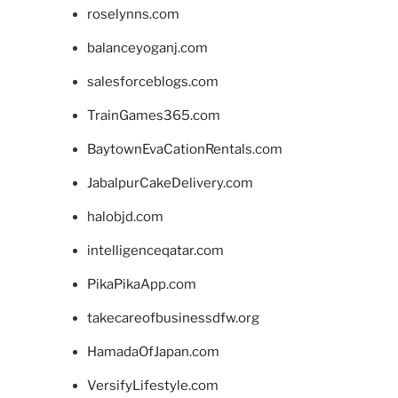
roselynns.com
balanceyoganj.com
salesforceblogs.com
TrainGames365.com
BaytownEvaCationRentals.com
JabalpurCakeDelivery.com
halobjd.com
intelligenceqatar.com
PikaPikaApp.com
takecareofbusinessdfw.org
HamadaOfJapan.com
VersifyLifestyle.com