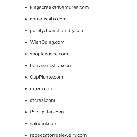
kingscreekadventures.com
antaeuslabs.com
purelycleanchemdry.com
WishOping.com
shoplegacee.com
bonvivantshop.com
CupPlante.com
mpzin.com
stcreal.com
PopUpFlea.com
valueml.com
rebeccatorresjewelry.com