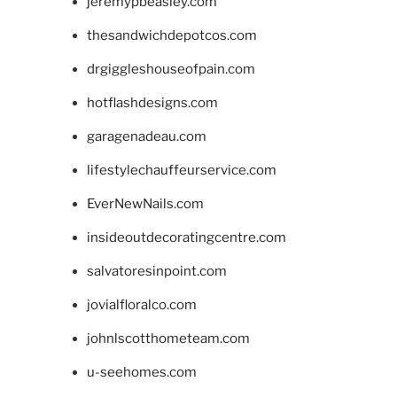
jeremypbeasley.com
thesandwichdepotcos.com
drgiggleshouseofpain.com
hotflashdesigns.com
garagenadeau.com
lifestylechauffeurservice.com
EverNewNails.com
insideoutdecoratingcentre.com
salvatoresinpoint.com
jovialfloralco.com
johnlscotthometeam.com
u-seehomes.com