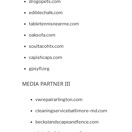
drogopets.com
ediblechalk.com
tabletennisnearme.com
oaksofa.com
soultacohtx.com
capishcaps.com
gpsyfl.org
MEDIA PARTNER III
vwrepairarlington.com
cleaningservicebaltimore-md.com
beckslandscapeandfence.com