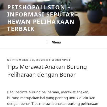
Skip
PETSHOPALLSTON –
to
INFORMASI SEPUTAR
content
HEWAN PELIHARAAN
TERBAIK
Menu
POSTED
SEPTEMBER 30, 2024
BY
ADMINPET
ON
Tips Merawat Anakan Burung
Peliharaan dengan Benar
Bagi pecinta burung peliharaan, merawat anakan
burung merupakan hal yang penting untuk dilakukan
dengan benar. Tips merawat anakan burung peliharaan