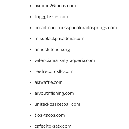
avenue26tacos.com
topgglasses.com
broadmoornailsspacoloradosprings.com
missblackpasadena.com
anneskitchen.org
valenciamarketytaqueria.com
reefrecordsllc.com
alawaffle.com
aryouthfishing.com
united-basketball.com
tios-tacos.com
cafecito-satx.com