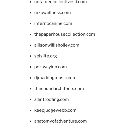
untamedcollectivesd.com
mxpwellness.com
infernocanine.com
thepaperhousecollection.com
allisonwillisholley.com
solslite.org
portwayinn.com
djmaddogmusic.com
thesoundarchitects.com
allin1roofing.com
keepjudgewebb.com
anatomyofadventure.com