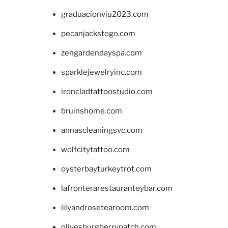
graduacionviu2023.com
pecanjackstogo.com
zengardendayspa.com
sparklejewelryinc.com
ironcladtattoostudio.com
bruinshome.com
annascleaningsvc.com
wolfcitytattoo.com
oysterbayturkeytrot.com
lafronterarestauranteybar.com
lilyandrosetearoom.com
olivesburgberrypatch.com