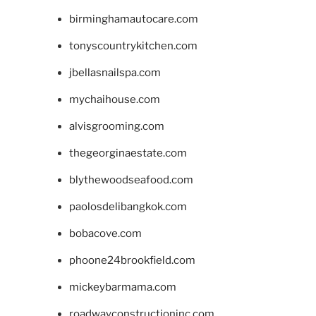
birminghamautocare.com
tonyscountrykitchen.com
jbellasnailspa.com
mychaihouse.com
alvisgrooming.com
thegeorginaestate.com
blythewoodseafood.com
paolosdelibangkok.com
bobacove.com
phoone24brookfield.com
mickeybarmama.com
roadwayconstructioninc.com