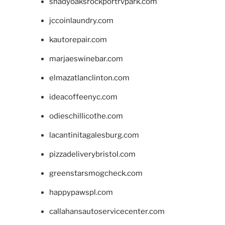
shadyoaksrockportrvpark.com
jccoinlaundry.com
kautorepair.com
marjaeswinebar.com
elmazatlanclinton.com
ideacoffeenyc.com
odieschillicothe.com
lacantinitagalesburg.com
pizzadeliverybristol.com
greenstarsmogcheck.com
happypawspl.com
callahansautoservicecenter.com