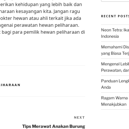
rikan kehidupan yang lebih baik dan
iharaan kesayangan kita. Jangan ragu
RECENT POST
kter hewan atau ahli terkait jika ada
genai perawatan hewan peliharaan.
Neon Tetra: Ik
 bagi para pemilik hewan peliharaan di
Indonesia
Memahami Discu
yang Biasa Terj
Mengenal Lebih
Perawatan, da
Panduan Lengk
LIHARAAN
Anda
Ragam Warna d
Menakjubkan
NEXT
Next
Post
Tips Merawat Anakan Burung