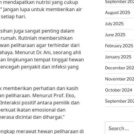
September 20
 mendapatkan nutrisi yang cukup
” Jangan lupa untuk memberikan air
August 2025
setiap hari.
July 2025
rsihan juga sangat penting dalam
June 2025
 rumah. Rutinlah membersihkan
wan peliharaan agar terhindar dari
February 2025
haya. Menurut Dr. Ani, seorang ahli
January 2025
ihan lingkungan tempat tinggal hewan
ncegah penyakit dan infeksi yang
December 20
November 20
uk memberikan perhatian dan kasih
October 2024
 peliharaan. Menurut Prof. Eko,
September 20
Interaksi positif antara pemilik dan
rkuat ikatan emosional dan
asa dicintai dan dihargai.”
Search
engkap merawat hewan peliharaan di
for: