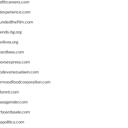
althcareers.com
ntexperience.com
undedthefilm.com
iends-bg.org
nlives.org
ardtees.com
loorsexpress.com
odevenezuelaen.com
ermoodfoodcorporation.com
stonnt.com
seagender.com
rboardssale.com
apolitics.com