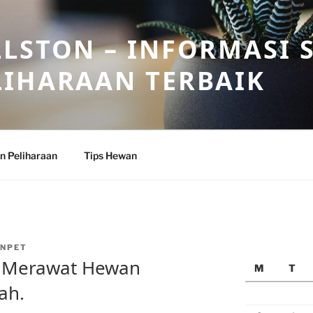
LSTON – INFORMASI 
LIHARAAN TERBAIK
n Peliharaan
Tips Hewan
NPET
 Merawat Hewan
M
T
ah.