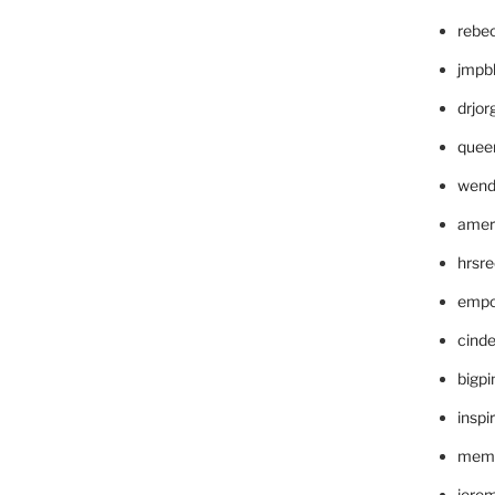
rebe
jmpb
drjor
quee
wend
amer
hrsr
empc
cinde
bigp
inspi
memm
jere