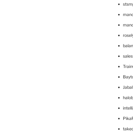
stsm
mano
mande
rose
bala
sale
Trai
Bayt
Jaba
halo
intel
Pika
take