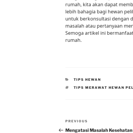
rumah, kita akan dapat membe
lebih bahagia bagi hewan pel
untuk berkonsultasi dengan do
masalah atau pertanyaan men
Semoga artikel ini bermanfaat
rumah.
CATEGORIES
TIPS HEWAN
TAGS
TIPS MERAWAT HEWAN PE
Post
Previous
PREVIOUS
navigation
Post
Mengatasi Masalah Kesehatan