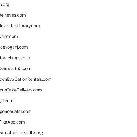
p.org
elneves.com
laeffectlibrary.com
lynns.com
nceyoganj.com
sforceblogs.com
nGames365.com
ownEvaCationRentals.com
lpurCakeDelivery.com
bjd.com
ligenceqatar.com
PikaApp.com
careofbusinessdfw.org