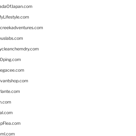
daOfJapan.com
fyLifestyle.com
screekadventures.com
euslabs.com
lycleanchemdry.com
Oping.com
legacee.com
ivantshop.com
lante.com
n.com
eal.com
pFlea.com
eml.com