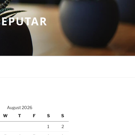
SEPUTAR
August 2026
W
T
F
S
S
1
2