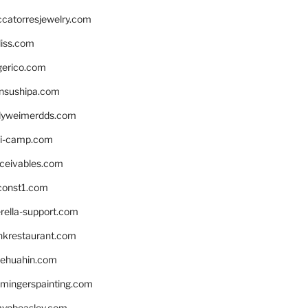
ccatorresjewelry.com
liss.com
gerico.com
nsushipa.com
yweimerdds.com
i-camp.com
eceivables.com
onst1.com
rella-support.com
inkrestaurant.com
rehuahin.com
ingerspainting.com
mypbeasley.com