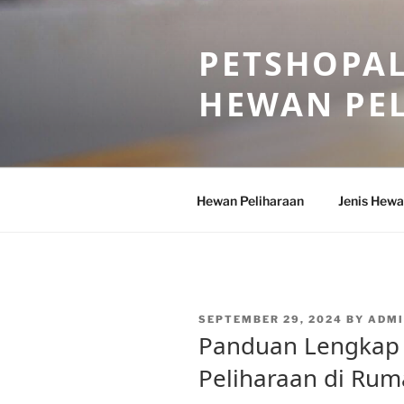
Skip
to
PETSHOPAL
content
HEWAN PE
Hewan Peliharaan
Jenis Hewa
POSTED
SEPTEMBER 29, 2024
BY
ADMI
ON
Panduan Lengkap
Peliharaan di Rum