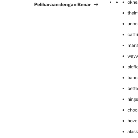
okhe
Peliharaan dengan Benar
thei
unbo
catfr
maria
wayw
pidf
banc
bett
hing
choo
hove
alask