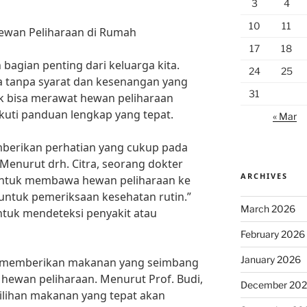
3
4
10
11
wan Peliharaan di Rumah
17
18
agian penting dari keluarga kita.
24
25
a tanpa syarat dan kesenangan yang
31
uk bisa merawat hewan peliharaan
ikuti panduan lengkap yang tepat.
« Mar
mberikan perhatian yang cukup pada
Menurut drh. Citra, seorang dokter
ARCHIVES
untuk membawa hewan peliharaan ke
untuk pemeriksaan kesehatan rutin.”
March 2026
ntuk mendeteksi penyakit atau
February 2026
January 2026
tuk memberikan makanan yang seimbang
 hewan peliharaan. Menurut Prof. Budi,
December 20
milihan makanan yang tepat akan