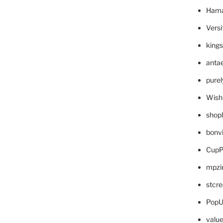
Hama
Versi
king
anta
pure
Wish
shop
bonv
CupP
mpzi
stcr
PopU
valu