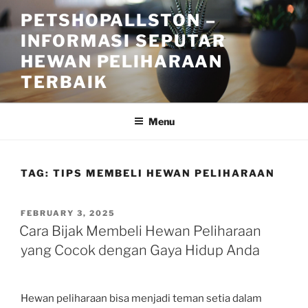
Skip
PETSHOPALLSTON –
to
INFORMASI SEPUTAR
content
HEWAN PELIHARAAN
TERBAIK
Menu
TAG:
TIPS MEMBELI HEWAN PELIHARAAN
POSTED
FEBRUARY 3, 2025
ON
Cara Bijak Membeli Hewan Peliharaan
yang Cocok dengan Gaya Hidup Anda
Hewan peliharaan bisa menjadi teman setia dalam