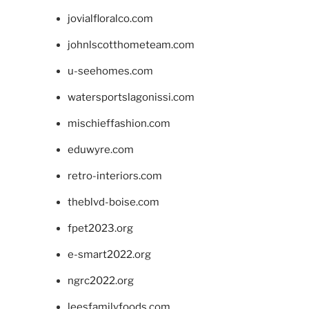
jovialfloralco.com
johnlscotthometeam.com
u-seehomes.com
watersportslagonissi.com
mischieffashion.com
eduwyre.com
retro-interiors.com
theblvd-boise.com
fpet2023.org
e-smart2022.org
ngrc2022.org
leesfamilyfoods.com