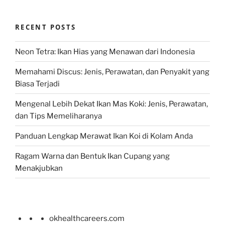
RECENT POSTS
Neon Tetra: Ikan Hias yang Menawan dari Indonesia
Memahami Discus: Jenis, Perawatan, dan Penyakit yang
Biasa Terjadi
Mengenal Lebih Dekat Ikan Mas Koki: Jenis, Perawatan,
dan Tips Memeliharanya
Panduan Lengkap Merawat Ikan Koi di Kolam Anda
Ragam Warna dan Bentuk Ikan Cupang yang
Menakjubkan
okhealthcareers.com