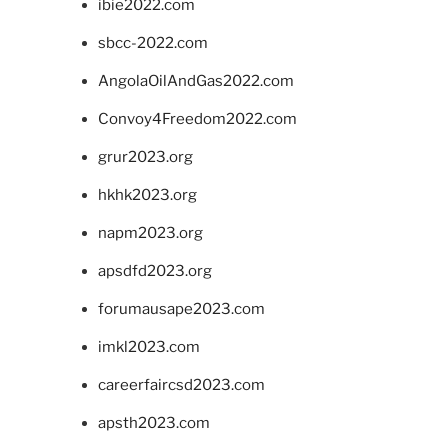
ibie2022.com
sbcc-2022.com
AngolaOilAndGas2022.com
Convoy4Freedom2022.com
grur2023.org
hkhk2023.org
napm2023.org
apsdfd2023.org
forumausape2023.com
imkl2023.com
careerfaircsd2023.com
apsth2023.com