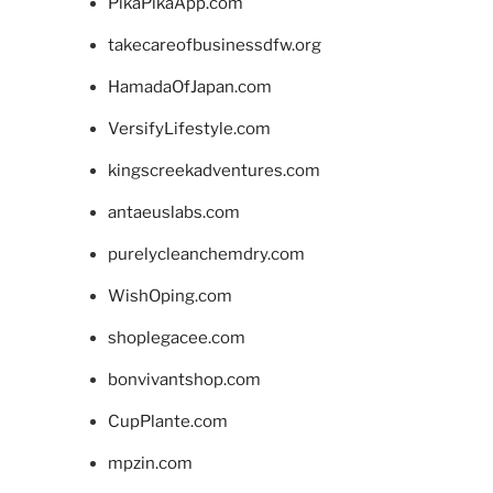
PikaPikaApp.com
takecareofbusinessdfw.org
HamadaOfJapan.com
VersifyLifestyle.com
kingscreekadventures.com
antaeuslabs.com
purelycleanchemdry.com
WishOping.com
shoplegacee.com
bonvivantshop.com
CupPlante.com
mpzin.com