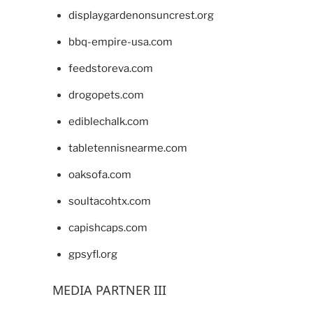
displaygardenonsuncrest.org
bbq-empire-usa.com
feedstoreva.com
drogopets.com
ediblechalk.com
tabletennisnearme.com
oaksofa.com
soultacohtx.com
capishcaps.com
gpsyfl.org
MEDIA PARTNER III