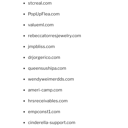
stcreal.com
PopUpFlea.com
valueml.com
rebeccatorresjewelry.com
jmpbliss.com
drjorgerico.com
queensushipa.com
wendyweimerdds.com
ameri-camp.com
hrsreceivables.com
empconst1.com
cinderella-support.com