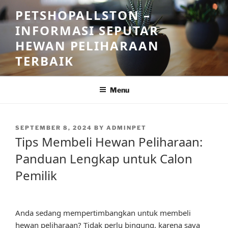
Skip
PETSHOPALLSTON –
to
INFORMASI SEPUTAR
content
HEWAN PELIHARAAN
TERBAIK
Menu
POSTED
SEPTEMBER 8, 2024
BY
ADMINPET
ON
Tips Membeli Hewan Peliharaan:
Panduan Lengkap untuk Calon
Pemilik
Anda sedang mempertimbangkan untuk membeli
hewan peliharaan? Tidak perlu bingung, karena saya