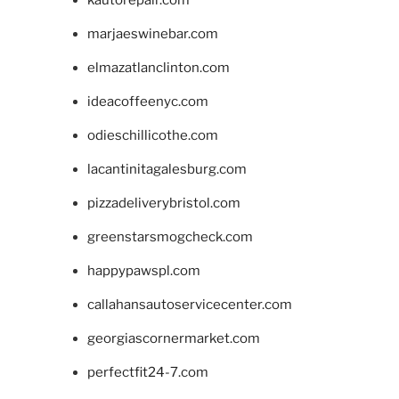
kautorepair.com
marjaeswinebar.com
elmazatlanclinton.com
ideacoffeenyc.com
odieschillicothe.com
lacantinitagalesburg.com
pizzadeliverybristol.com
greenstarsmogcheck.com
happypawspl.com
callahansautoservicecenter.com
georgiascornermarket.com
perfectfit24-7.com