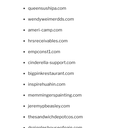
queensushipa.com
wendyweimerdds.com
ameri-camp.com
hrsreceivables.com
empconst1.com
cinderella-support.com
bigpinkrestaurant.com
inspirehuahin.com
memmingerspainting.com
jeremypbeasley.com
thesandwichdepotcos.com
drgiggleshouseofpain.com