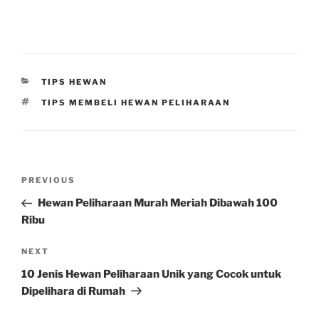
CATEGORIES
TIPS HEWAN
TAGS
TIPS MEMBELI HEWAN PELIHARAAN
Post
Previous
PREVIOUS
navigation
Post
Hewan Peliharaan Murah Meriah Dibawah 100
Ribu
Next
NEXT
Post
10 Jenis Hewan Peliharaan Unik yang Cocok untuk
Dipelihara di Rumah