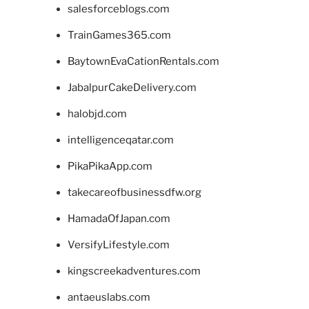
salesforceblogs.com
TrainGames365.com
BaytownEvaCationRentals.com
JabalpurCakeDelivery.com
halobjd.com
intelligenceqatar.com
PikaPikaApp.com
takecareofbusinessdfw.org
HamadaOfJapan.com
VersifyLifestyle.com
kingscreekadventures.com
antaeuslabs.com