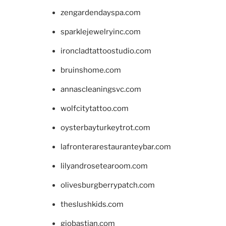
zengardendayspa.com
sparklejewelryinc.com
ironcladtattoostudio.com
bruinshome.com
annascleaningsvc.com
wolfcitytattoo.com
oysterbayturkeytrot.com
lafronterarestauranteybar.com
lilyandrosetearoom.com
olivesburgberrypatch.com
theslushkids.com
giobastian.com