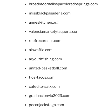
broadmoornailsspacoloradosprings.com
missblackpasadena.com
anneskitchen.org
valenciamarketytaqueria.com
reefrecordsllc.com
alawaffle.com
aryouthfishing.com
united-basketball.com
tios-tacos.com
cafecito-satx.com
graduacionviu2023.com
pecanjackstogo.com