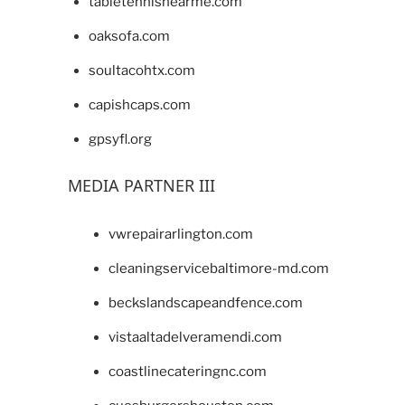
tabletennisnearme.com
oaksofa.com
soultacohtx.com
capishcaps.com
gpsyfl.org
MEDIA PARTNER III
vwrepairarlington.com
cleaningservicebaltimore-md.com
beckslandscapeandfence.com
vistaaltadelveramendi.com
coastlinecateringnc.com