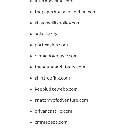
infernocanine.com
thepaperhousecollection.com
allisonwillisholley.com
solslite.org
portwayinn.com
djmaddogmusic.com
thesoundarchitects.com
allin1roofing.com
keepjudgewebb.com
anatomyofadventure.com
drivancastillo.com
cmmedspa.com