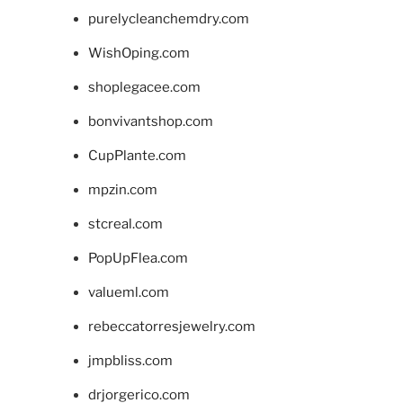
purelycleanchemdry.com
WishOping.com
shoplegacee.com
bonvivantshop.com
CupPlante.com
mpzin.com
stcreal.com
PopUpFlea.com
valueml.com
rebeccatorresjewelry.com
jmpbliss.com
drjorgerico.com