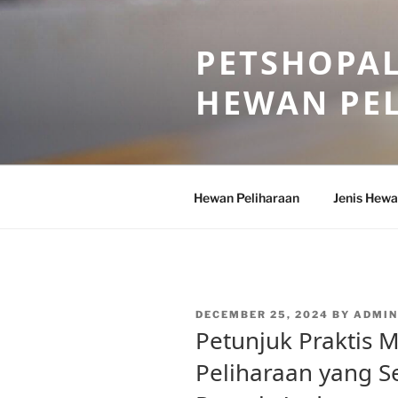
Skip
to
PETSHOPAL
content
HEWAN PE
Hewan Peliharaan
Jenis Hewa
POSTED
DECEMBER 25, 2024
BY
ADMIN
ON
Petunjuk Praktis 
Peliharaan yang S