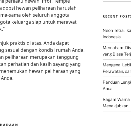
li perilaku hewan, Prof. Temple
adopsi hewan peliharaan haruslah
ama-sama oleh seluruh anggota
RECENT POST
ggota keluarga siap untuk merawat
.”
Neon Tetra: Ik
Indonesia
k praktis di atas, Anda dapat
Memahami Discu
ng sesuai dengan kondisi rumah Anda.
yang Biasa Terj
an peliharaan merupakan tanggung
n perhatian dan kasih sayang yang
Mengenal Lebih
a menemukan hewan peliharaan yang
Perawatan, da
 Anda.
Panduan Lengk
Anda
Ragam Warna d
Menakjubkan
IHARAAN