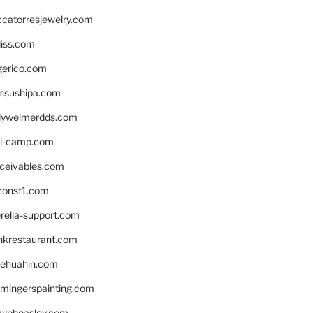
ccatorresjewelry.com
liss.com
gerico.com
nsushipa.com
yweimerdds.com
i-camp.com
eceivables.com
onst1.com
rella-support.com
inkrestaurant.com
rehuahin.com
ingerspainting.com
mypbeasley.com