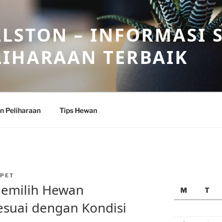
LSTON – INFORMASI 
LIHARAAN TERBAIK
n Peliharaan
Tips Hewan
PET
Memilih Hewan
M
T
esuai dengan Kondisi