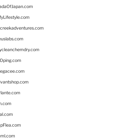
daOfJapan.com
fyLifestyle.com
screekadventures.com
euslabs.com
lycleanchemdry.com
Oping.com
legacee.com
ivantshop.com
lante.com
n.com
eal.com
pFlea.com
eml.com