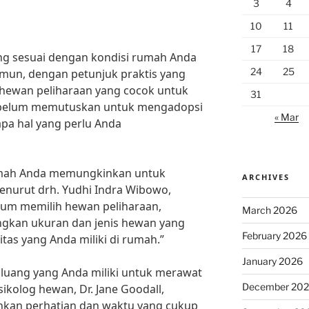
3
4
10
11
17
18
ng sesuai dengan kondisi rumah Anda
24
25
mun, dengan petunjuk praktis yang
hewan peliharaan yang cocok untuk
31
Sebelum memutuskan untuk mengadopsi
« Mar
pa hal yang perlu Anda
rumah Anda memungkinkan untuk
ARCHIVES
enurut drh. Yudhi Indra Wibowo,
lum memilih hewan peliharaan,
March 2026
gkan ukuran dan jenis hewan yang
February 2026
itas yang Anda miliki di rumah.”
January 2026
luang yang Anda miliki untuk merawat
December 20
ikolog hewan, Dr. Jane Goodall,
kan perhatian dan waktu yang cukup