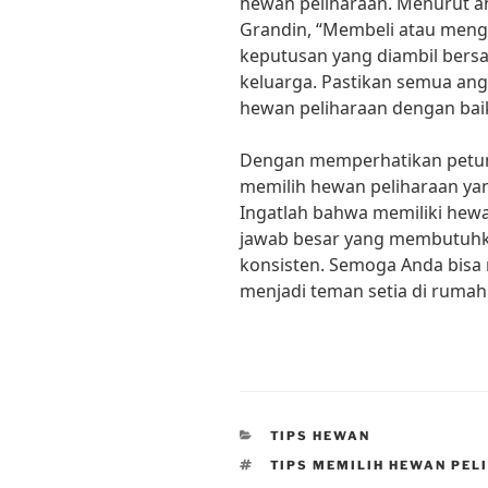
hewan peliharaan. Menurut ah
Grandin, “Membeli atau meng
keputusan yang diambil bers
keluarga. Pastikan semua an
hewan peliharaan dengan baik
Dengan memperhatikan petunju
memilih hewan peliharaan ya
Ingatlah bahwa memiliki hew
jawab besar yang membutuhka
konsisten. Semoga Anda bis
menjadi teman setia di rumah
CATEGORIES
TIPS HEWAN
TAGS
TIPS MEMILIH HEWAN PEL