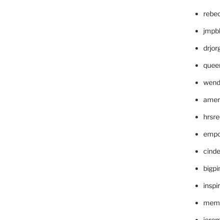
rebe
jmpb
drjor
quee
wend
amer
hrsr
empc
cinde
bigp
inspi
memm
jere