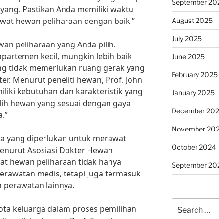
September 20
yang. Pastikan Anda memiliki waktu
wat hewan peliharaan dengan baik.”
August 2025
July 2025
ewan peliharaan yang Anda pilih.
 apartemen kecil, mungkin lebih baik
June 2025
ng tidak memerlukan ruang gerak yang
February 2025
ter. Menurut peneliti hewan, Prof. John
liki kebutuhan dan karakteristik yang
January 2025
lih hewan yang sesuai dengan gaya
December 20
.”
November 20
a yang diperlukan untuk merawat
October 2024
Menurut Asosiasi Dokter Hewan
at hewan peliharaan tidak hanya
September 20
erawatan medis, tetapi juga termasuk
 perawatan lainnya.
Search
gota keluarga dalam proses pemilihan
for: