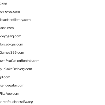
p.org
elneves.com
laeffectlibrary.com
lynns.com
nceyoganj.com
sforceblogs.com
nGames365.com
ownEvaCationRentals.com
lpurCakeDelivery.com
bjd.com
ligenceqatar.com
PikaApp.com
careofbusinessdfw.org