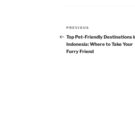
Post
Previous
PREVIOUS
navigation
Post
Top Pet-Friendly Destinations i
Indonesia: Where to Take Your
Furry Friend