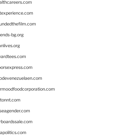
althcareers.com
ntexperience.com
undedthefilm.com
iends-bg.org
nlives.org
ardtees.com
loorsexpress.com
odevenezuelaen.com
ermoodfoodcorporation.com
stonnt.com
seagender.com
rboardssale.com
apolitics.com