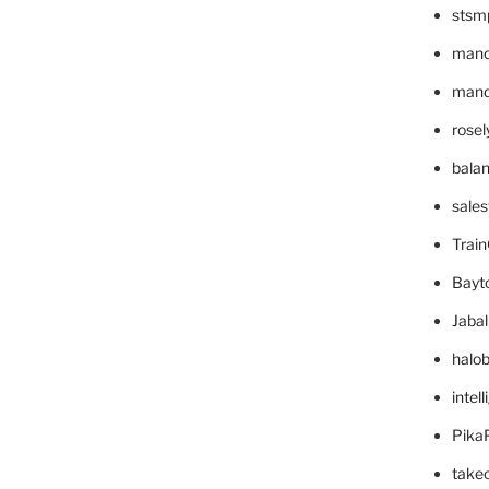
stsm
mano
mande
rose
bala
sale
Trai
Bayt
Jaba
halo
intel
Pika
take