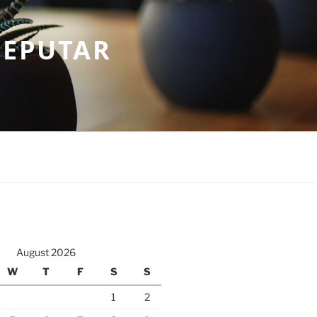
SEPUTAR
August 2026
W
T
F
S
S
1
2