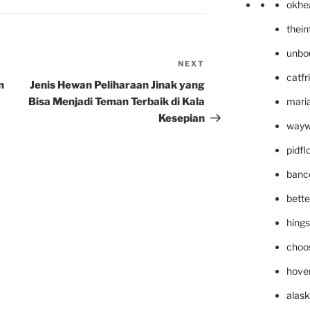
okhe
thei
unbo
NEXT
Next
catfr
Post
n
Jenis Hewan Peliharaan Jinak yang
Bisa Menjadi Teman Terbaik di Kala
maria
Kesepian
wayw
pidf
banc
bett
hing
choo
hove
alask