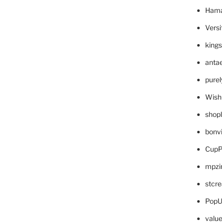
Hama
Versi
king
anta
pure
Wish
shop
bonv
CupP
mpzi
stcr
PopU
valu