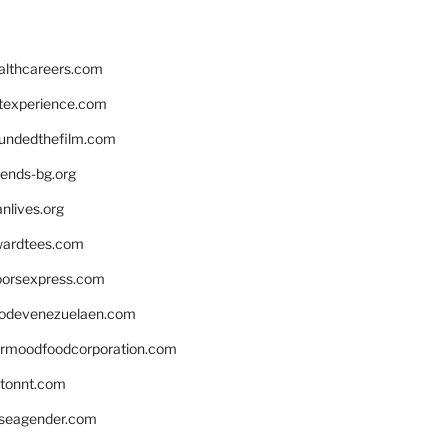
althcareers.com
ntexperience.com
undedthefilm.com
iends-bg.org
nlives.org
ardtees.com
loorsexpress.com
odevenezuelaen.com
ermoodfoodcorporation.com
stonnt.com
seagender.com