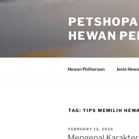
Skip
to
PETSHOPA
content
HEWAN PE
Hewan Peliharaan
Jenis Hewa
TAG:
TIPS MEMILIH HEW
POSTED
FEBRUARY 12, 2025
ON
Mengenal Karakter