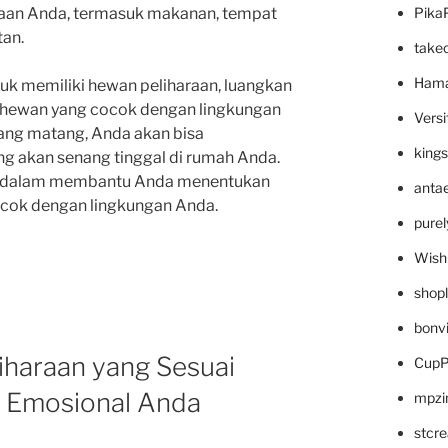
Pika
raan Anda, termasuk makanan, tempat
tan.
take
Hama
uk memiliki hewan peliharaan, luangkan
 hewan yang cocok dengan lingkungan
Versi
ang matang, Anda akan bisa
king
 akan senang tinggal di rumah Anda.
at dalam membantu Anda menentukan
anta
ocok dengan lingkungan Anda.
pure
Wish
shop
bonv
iharaan yang Sesuai
CupP
 Emosional Anda
mpzi
stcr