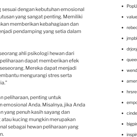
PopU
g sesuai dengan kebutuhan emosional
tusan yang sangat penting. Memiliki
valu
 akan memberikan kebahagiaan dan
rebe
menjadi pendamping yang setia dalam
jmpb
drjor
eorang ahli psikologi hewan dari
quee
n peliharaan dapat memberikan efek
 seseorang. Mereka dapat menjadi
wend
embantu mengurangi stres serta
amer
a.”
hrsr
 peliharaan, penting untuk
empc
emosional Anda. Misalnya, jika Anda
n yang penuh kasih sayang dan
cinde
ng atau kucing mungkin merupakan
bigp
enal sebagai hewan peliharaan yang
n.
inspi