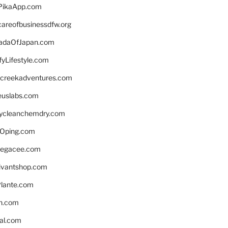
PikaApp.com
careofbusinessdfw.org
daOfJapan.com
fyLifestyle.com
screekadventures.com
euslabs.com
lycleanchemdry.com
Oping.com
legacee.com
ivantshop.com
lante.com
n.com
eal.com