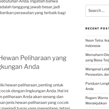
 kebutuhan Anda. Ingatlah bahwa
dalah tanggung jawab besar, jadi
Search
for:
berikan perawatan yang terbaik bagi
RECENT POS
Neon Tetra: Ik
Indonesia
Memahami Discu
Hewan Peliharaan yang
yang Biasa Terj
gkungan Anda
Mengenal Lebih
Perawatan, da
Panduan Lengk
ki hewan peliharaan, penting untuk
Anda
ocok dengan lingkungan Anda. Hal ini
 peliharaan Anda akan senang dan
Ragam Warna d
an jenis hewan peliharaan yang cocok
Menakjubkan
 menjadi tugas yang menantang, tetapi