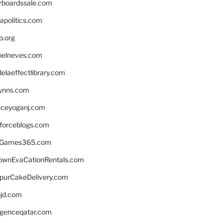
rboardssale.com
apolitics.com
p.org
elneves.com
laeffectlibrary.com
lynns.com
nceyoganj.com
sforceblogs.com
nGames365.com
ownEvaCationRentals.com
lpurCakeDelivery.com
bjd.com
ligenceqatar.com