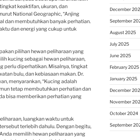
 tingkat keaktifan, ukuran, dan
December 20
urut National Geographic, “Anjing
September 20
ial dan membutuhkan banyak perhatian.
waktu dan energi yang cukup untuk
August 2025
July 2025
upakan pilihan hewan peliharaan yang
June 2025
ih kucing sebagai hewan peliharaan,
g perlu diperhatikan. Misalnya, tingkat
February 2025
atan bulu, dan kebiasaan makan. Dr.
January 2025
wan, menyarankan, “Kucing adalah
amun tetap membutuhkan perhatian dan
December 20
Anda bisa memberikan perhatian yang
November 20
October 2024
eliharaan, luangkan waktu untuk
September 20
ersebut terlebih dahulu. Dengan begitu,
Anda memilih hewan peliharaan yang