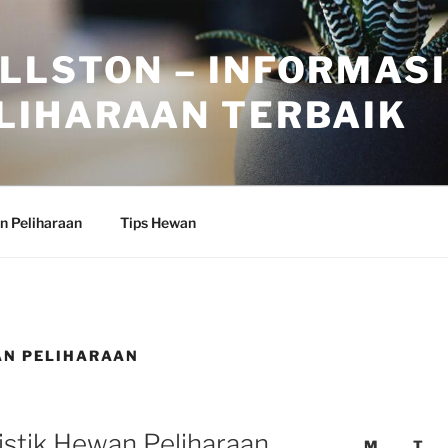
LLSTON – INFORMASI
LIHARAAN TERBAIK
n Peliharaan
Tips Hewan
AN PELIHARAAN
istik Hewan Peliharaan
M
T