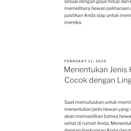
sesuai dengan gaya hidup dan
memelihara hewan peliharaan a
pastikan Anda siap untuk mem
mereka.
POSTED
FEBRUARY 11, 2025
ON
Menentukan Jenis 
Cocok dengan Lin
Saat memutuskan untuk memili
menentukan jenis hewan yang c
akan memastikan bahwa hewan
sehat di rumah Anda. Menentuk
dengan lingkungan Anda dapat