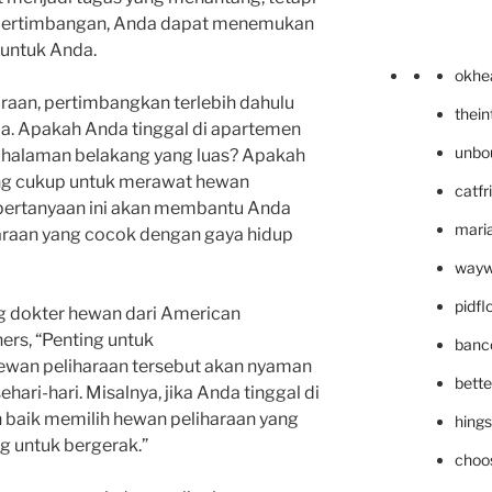
n pertimbangan, Anda dapat menemukan
untuk Anda.
okhe
raan, pertimbangkan terlebih dahulu
thei
a. Apakah Anda tinggal di apartemen
unbo
n halaman belakang yang luas? Apakah
ng cukup untuk merawat hewan
catfr
pertanyaan ini akan membantu Anda
maria
araan yang cocok dengan gaya hidup
wayw
pidf
ng dokter hewan dari American
ners, “Penting untuk
banc
an peliharaan tersebut akan nyaman
bett
ari-hari. Misalnya, jika Anda tinggal di
h baik memilih hewan peliharaan yang
hing
g untuk bergerak.”
choo