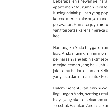
Beberapa jenis hewan pelihar
apartemen atau rumah kecil ter
Kucing adalah pilihan yang po
karena mereka biasanya mandi
perawatan. Hamster juga meru
yang terbatas karena mereka d
kecil.
Namun, jika Anda tinggal di 
luas, Anda mungkin ingin mem
peliharaan yang lebih aktif sepe
menjadi teman yang baik untuk 
jalan atau berlari di taman. Ke
yang lucu dan ramah untuk kelu
Dalam menentukan jenis hewan
lingkungan Anda, penting un
biaya yang akan dikeluarkan u
tersebut. Pastikan Anda siap