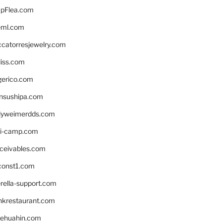
pFlea.com
eml.com
ccatorresjewelry.com
liss.com
gerico.com
nsushipa.com
yweimerdds.com
i-camp.com
eceivables.com
onst1.com
rella-support.com
inkrestaurant.com
rehuahin.com