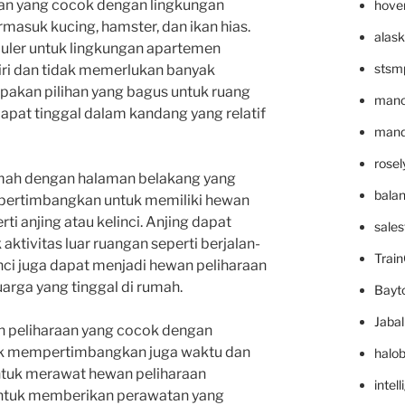
aan yang cocok dengan lingkungan
hove
masuk kucing, hamster, dan ikan hias.
alask
puler untuk lingkungan apartemen
stsm
ri dan tidak memerlukan banyak
pakan pilihan yang bagus untuk ruang
mano
apat tinggal dalam kandang yang relatif
mande
rose
rumah dengan halaman belakang yang
bala
pertimbangkan untuk memiliki hewan
rti anjing atau kelinci. Anjing dapat
sale
aktivitas luar ruangan seperti berjalan-
Trai
linci juga dapat menjadi hewan peliharaan
arga yang tinggal di rumah.
Bayt
Jaba
 peliharaan yang cocok dengan
tuk mempertimbangkan juga waktu dan
halo
ntuk merawat hewan peliharaan
intel
 untuk memberikan perawatan yang