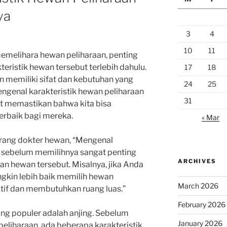
ya
3
4
10
11
melihara hewan peliharaan, penting
teristik hewan tersebut terlebih dahulu.
17
18
 memiliki sifat dan kebutuhan yang
24
25
ngenal karakteristik hewan peliharaan
31
t memastikan bahwa kita bisa
rbaik bagi mereka.
« Mar
orang dokter hewan, “Mengenal
n sebelum memilihnya sangat penting
ARCHIVES
n hewan tersebut. Misalnya, jika Anda
ngkin lebih baik memilih hewan
March 2026
aktif dan membutuhkan ruang luas.”
February 2026
ang populer adalah anjing. Sebelum
January 2026
eliharaan, ada beberapa karakteristik