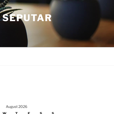
 SEPUTAR
August 2026
W
T
F
S
S