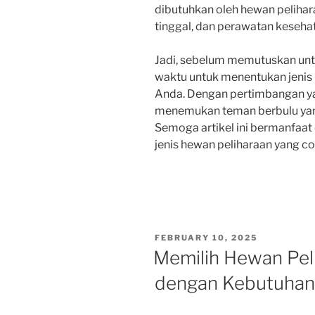
dibutuhkan oleh hewan peliha
tinggal, dan perawatan keseha
Jadi, sebelum memutuskan unt
waktu untuk menentukan jenis
Anda. Dengan pertimbangan y
menemukan teman berbulu yang
Semoga artikel ini bermanfa
jenis hewan peliharaan yang c
POSTED
FEBRUARY 10, 2025
ON
Memilih Hewan Pel
dengan Kebutuhan