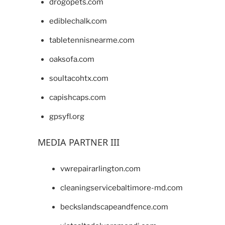
drogopets.com
ediblechalk.com
tabletennisnearme.com
oaksofa.com
soultacohtx.com
capishcaps.com
gpsyfl.org
MEDIA PARTNER III
vwrepairarlington.com
cleaningservicebaltimore-md.com
beckslandscapeandfence.com