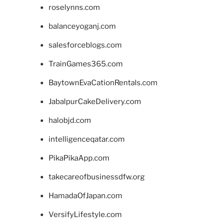
roselynns.com
balanceyoganj.com
salesforceblogs.com
TrainGames365.com
BaytownEvaCationRentals.com
JabalpurCakeDelivery.com
halobjd.com
intelligenceqatar.com
PikaPikaApp.com
takecareofbusinessdfw.org
HamadaOfJapan.com
VersifyLifestyle.com