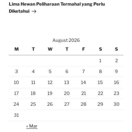
Post
Lima Hewan Peliharaan Termahal yang Perlu
Diketahui
August 2026
M
T
W
T
F
S
S
1
2
3
4
5
6
7
8
9
10
11
12
13
14
15
16
17
18
19
20
21
22
23
24
25
26
27
28
29
30
31
« Mar