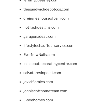
jeremypbeasley.com
thesandwichdepotcos.com
drgiggleshouseofpain.com
hotflashdesigns.com
garagenadeau.com
lifestylechauffeurservice.com
EverNewNails.com
insideoutdecoratingcentre.com
salvatoresinpoint.com
jovialfloralco.com
johnlscotthometeam.com
u-seehomes.com