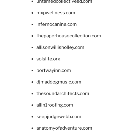
untamedcollectivesd.com
mxpwellness.com
infernocanine.com
thepaperhousecollection.com
allisonwillisholley.com
solslite.org
portwayinn.com
djmaddogmusic.com
thesoundarchitects.com
allin1roofing.com
keepjudgewebb.com
anatomyofadventure.com