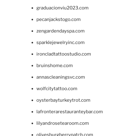
graduacionviu2023.com
pecanjackstogo.com
zengardendayspa.com
sparklejewelryinc.com
ironcladtattoostudio.com
bruinshome.com
annascleaningsvc.com
wolfcitytattoo.com
oysterbayturkeytrot.com
lafronterarestauranteybar.com
lilyandrosetearoom.com
olivesburgberrypatch.com