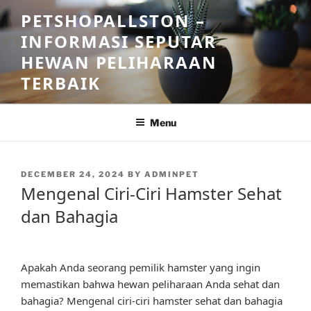
Skip
PETSHOPALLSTON –
to
INFORMASI SEPUTAR
content
HEWAN PELIHARAAN
TERBAIK
Menu
POSTED
DECEMBER 24, 2024
BY
ADMINPET
ON
Mengenal Ciri-Ciri Hamster Sehat
dan Bahagia
Apakah Anda seorang pemilik hamster yang ingin
memastikan bahwa hewan peliharaan Anda sehat dan
bahagia? Mengenal ciri-ciri hamster sehat dan bahagia