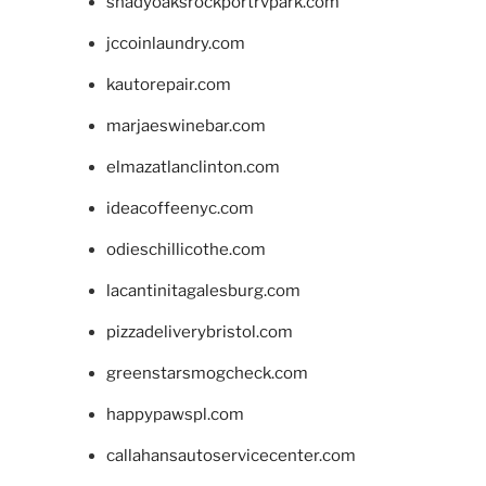
shadyoaksrockportrvpark.com
jccoinlaundry.com
kautorepair.com
marjaeswinebar.com
elmazatlanclinton.com
ideacoffeenyc.com
odieschillicothe.com
lacantinitagalesburg.com
pizzadeliverybristol.com
greenstarsmogcheck.com
happypawspl.com
callahansautoservicecenter.com