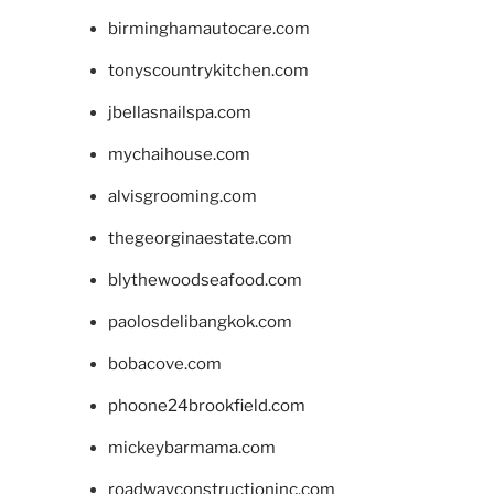
birminghamautocare.com
tonyscountrykitchen.com
jbellasnailspa.com
mychaihouse.com
alvisgrooming.com
thegeorginaestate.com
blythewoodseafood.com
paolosdelibangkok.com
bobacove.com
phoone24brookfield.com
mickeybarmama.com
roadwayconstructioninc.com