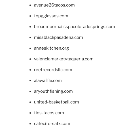
avenue26tacos.com
topgglasses.com
broadmoornailsspacoloradosprings.com
missblackpasadena.com
anneskitchen.org
valenciamarketytaqueria.com
reefrecordsllc.com
alawaffle.com
aryouthfishing.com
united-basketball.com
tios-tacos.com
cafecito-satx.com