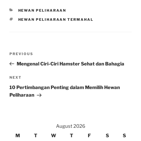
CATEGORIES
HEWAN PELIHARAAN
TAGS
HEWAN PELIHARAAN TERMAHAL
Post
Previous
PREVIOUS
navigation
Post
Mengenal Ciri-Ciri Hamster Sehat dan Bahagia
Next
NEXT
Post
10 Pertimbangan Penting dalam Memilih Hewan
Peliharaan
August 2026
M
T
W
T
F
S
S