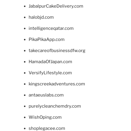
JabalpurCakeDelivery.com
halobjd.com
intelligenceqatar.com
PikaPikaApp.com
takecareofbusinessdfw.org
HamadaOfJapan.com
VersifyLifestyle.com
kingscreekadventures.com
antaeuslabs.com
purelycleanchemdry.com
WishOping.com
shoplegacee.com