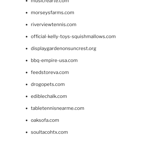
musicrearte.com
morseysfarms.com
riverviewtennis.com
official-kelly-toys-squishmallows.com
displaygardenonsuncrest.org
bbq-empire-usa.com
feedstoreva.com
drogopets.com
ediblechalk.com
tabletennisnearme.com
oaksofa.com
soultacohtx.com