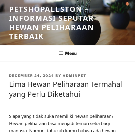
Skip
PETSHOPALLSTON –
to
INFORMASI SEPUTAR
content
HEWAN PELIHARAAN
TERBAIK
Menu
POSTED
DECEMBER 24, 2024
BY
ADMINPET
ON
Lima Hewan Peliharaan Termahal
yang Perlu Diketahui
Siapa yang tidak suka memiliki hewan peliharaan?
Hewan peliharaan bisa menjadi teman setia bagi
manusia. Namun, tahukah kamu bahwa ada hewan