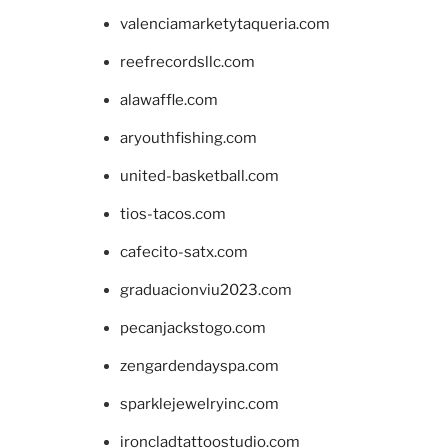
valenciamarketytaqueria.com
reefrecordsllc.com
alawaffle.com
aryouthfishing.com
united-basketball.com
tios-tacos.com
cafecito-satx.com
graduacionviu2023.com
pecanjackstogo.com
zengardendayspa.com
sparklejewelryinc.com
ironcladtattoostudio.com