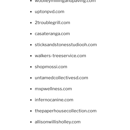
woolleymillingandpaving.com
uptonpvd.com
2troublegrill.com
casateranga.com
sticksandstonesstudiooh.com
walkers-treeservice.com
shopmossi.com
untamedcollectivesd.com
mxpwellness.com
infernocanine.com
thepaperhousecollection.com
allisonwillisholley.com