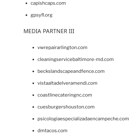
capishcaps.com
gpsyfl.org
MEDIA PARTNER III
vwrepairarlington.com
cleaningservicebaltimore-md.com
beckslandscapeandfence.com
vistaaltadelveramendi.com
coastlinecateringnc.com
cuesburgershouston.com
psicologiaespecializadaencampeche.com
dmtacos.com