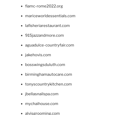
fiamc-rome2022.org
mariceworldessentials.com
lafisheriarestaurant.com
915jazzandmore.com
aguadulce-countryfair.com
jakehovis.com
bosswingsduluth.com
birminghamautocare.com
tonyscountrykitchen.com
jbellasnailspa.com
mychaihouse.com
alvisgrooming.com