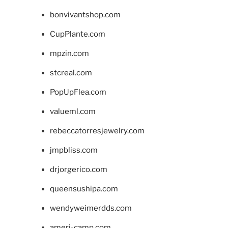
bonvivantshop.com
CupPlante.com
mpzin.com
stcreal.com
PopUpFlea.com
valueml.com
rebeccatorresjewelry.com
jmpbliss.com
drjorgerico.com
queensushipa.com
wendyweimerdds.com
ameri-camp.com