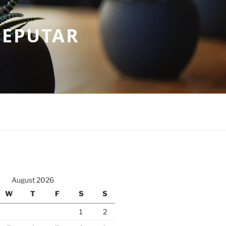
SEPUTAR
August 2026
W
T
F
S
S
1
2