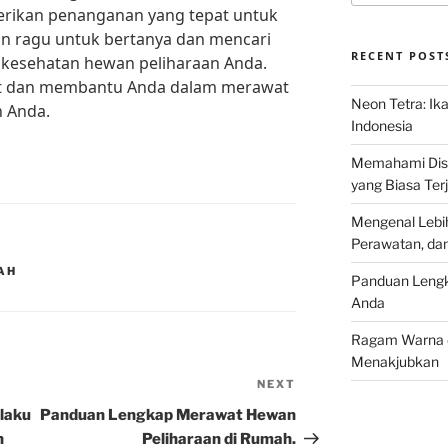
erikan penanganan yang tepat untuk
an ragu untuk bertanya dan mencari
RECENT POST
g kesehatan hewan peliharaan Anda.
aat dan membantu Anda dalam merawat
Neon Tetra: Ik
 Anda.
Indonesia
Memahami Discu
yang Biasa Terj
Mengenal Lebih
Perawatan, da
AH
Panduan Lengk
Anda
Ragam Warna d
Menakjubkan
NEXT
Next
Post
laku
Panduan Lengkap Merawat Hewan
n
Peliharaan di Rumah.