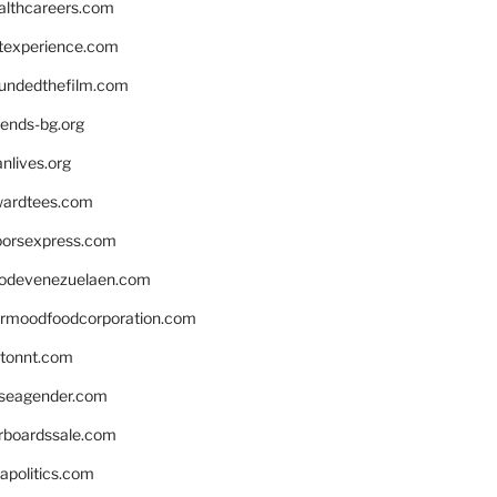
althcareers.com
ntexperience.com
undedthefilm.com
iends-bg.org
nlives.org
ardtees.com
loorsexpress.com
odevenezuelaen.com
ermoodfoodcorporation.com
stonnt.com
seagender.com
rboardssale.com
apolitics.com