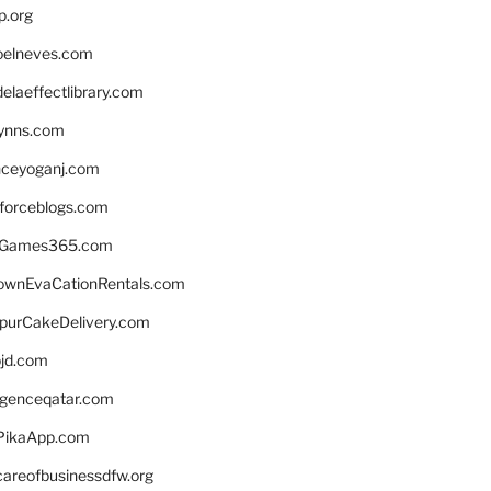
p.org
elneves.com
laeffectlibrary.com
lynns.com
nceyoganj.com
sforceblogs.com
nGames365.com
ownEvaCationRentals.com
lpurCakeDelivery.com
bjd.com
ligenceqatar.com
PikaApp.com
careofbusinessdfw.org