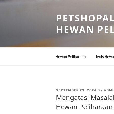
Skip
to
PETSHOPAL
content
HEWAN PE
Hewan Peliharaan
Jenis Hewa
POSTED
SEPTEMBER 29, 2024
BY
ADMI
ON
Mengatasi Masala
Hewan Peliharaan