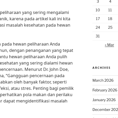
3
4
10
11
peliharaan yang sering mengalami
k, karena pada artikel kali ini kita
17
18
si masalah kesehatan pada hewan
24
25
31
 pada hewan peliharaan Anda
« Mar
un, dengan penanganan yang tepat
ntu hewan peliharaan Anda pulih
kesehatan yang sering dialami hewan
ARCHIVES
pencernaan. Menurut Dr. John Doe,
ma, “Gangguan pencernaan pada
March 2026
abkan oleh banyak faktor, seperti
ksi, atau stres. Penting bagi pemilik
February 2026
erhatikan pola makan dan perilaku
January 2026
r dapat mengidentifikasi masalah
December 20