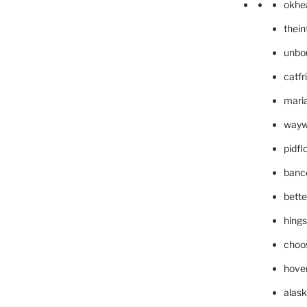
okhe
thei
unbo
catfr
maria
wayw
pidf
banc
bett
hing
choo
hove
alask