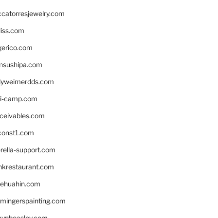
ccatorresjewelry.com
liss.com
gerico.com
nsushipa.com
yweimerdds.com
i-camp.com
eceivables.com
onst1.com
rella-support.com
inkrestaurant.com
rehuahin.com
ingerspainting.com
mypbeasley.com