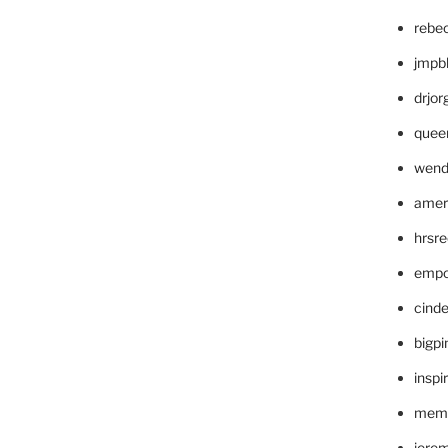
rebe
jmpb
drjor
quee
wend
amer
hrsr
empc
cinde
bigp
inspi
memm
jere