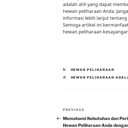
adalah ahli yang dapat memb
hewan peliharaan Anda. Jang
informasi lebih lanjut tentan
Semoga artikel ini bermanf
hewan peliharaan kesayangan
CATEGORIES
HEWAN PELIHARAAN
TAGS
HEWAN PELIHARAAN ADAL
Post
Previous
PREVIOUS
navigation
Post
Memahami Kebutuhan dan Peri
Hewan Peliharaan Anda denga