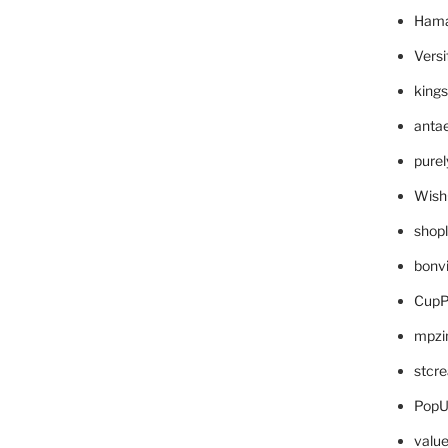
Hama
Versi
king
anta
pure
Wish
shop
bonv
CupP
mpzi
stcr
PopU
valu