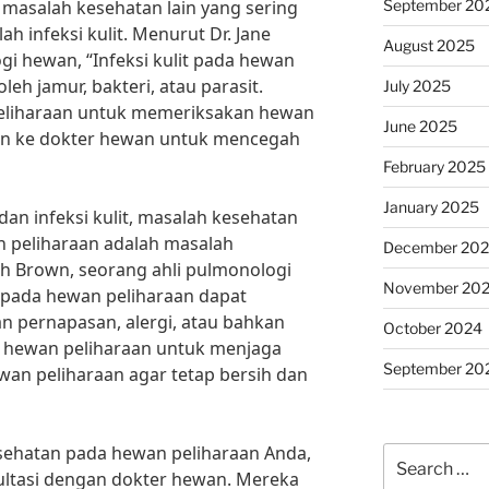
September 20
masalah kesehatan lain yang sering
h infeksi kulit. Menurut Dr. Jane
August 2025
gi hewan, “Infeksi kulit pada hewan
eh jamur, bakteri, atau parasit.
July 2025
peliharaan untuk memeriksakan hewan
June 2025
tin ke dokter hewan untuk mencegah
February 2025
January 2025
an infeksi kulit, masalah kesehatan
an peliharaan adalah masalah
December 20
h Brown, seorang ahli pulmonologi
November 20
pada hewan peliharaan dapat
an pernapasan, alergi, atau bahkan
October 2024
ik hewan peliharaan untuk menjaga
September 20
wan peliharaan agar tetap bersih dan
ehatan pada hewan peliharaan Anda,
Search
ultasi dengan dokter hewan. Mereka
for: