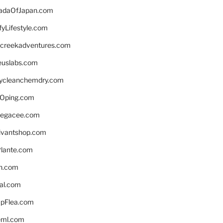
daOfJapan.com
fyLifestyle.com
screekadventures.com
euslabs.com
lycleanchemdry.com
Oping.com
legacee.com
ivantshop.com
lante.com
n.com
eal.com
pFlea.com
eml.com