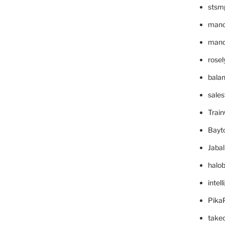
stsm
mano
mande
rose
bala
sale
Trai
Bayt
Jaba
halo
intel
Pika
take