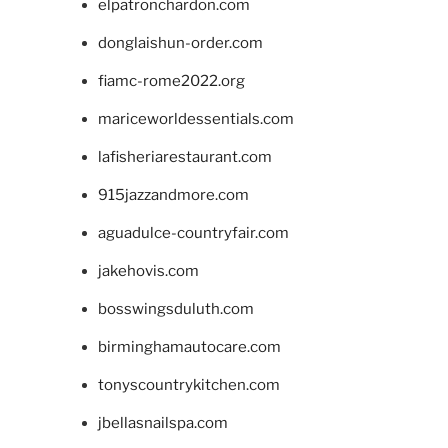
elpatronchardon.com
donglaishun-order.com
fiamc-rome2022.org
mariceworldessentials.com
lafisheriarestaurant.com
915jazzandmore.com
aguadulce-countryfair.com
jakehovis.com
bosswingsduluth.com
birminghamautocare.com
tonyscountrykitchen.com
jbellasnailspa.com