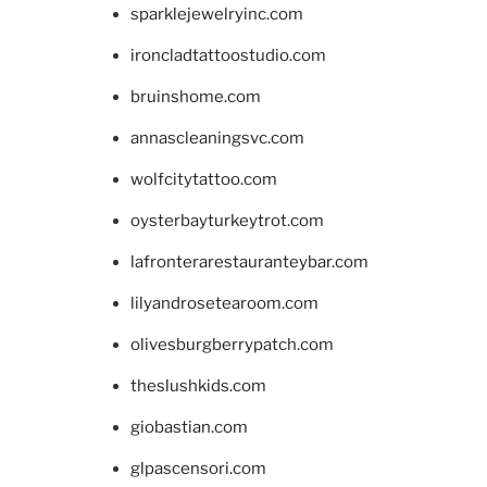
sparklejewelryinc.com
ironcladtattoostudio.com
bruinshome.com
annascleaningsvc.com
wolfcitytattoo.com
oysterbayturkeytrot.com
lafronterarestauranteybar.com
lilyandrosetearoom.com
olivesburgberrypatch.com
theslushkids.com
giobastian.com
glpascensori.com