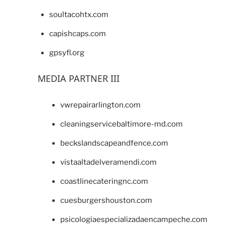
soultacohtx.com
capishcaps.com
gpsyfl.org
MEDIA PARTNER III
vwrepairarlington.com
cleaningservicebaltimore-md.com
beckslandscapeandfence.com
vistaaltadelveramendi.com
coastlinecateringnc.com
cuesburgershouston.com
psicologiaespecializadaencampeche.com