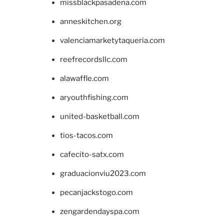
missblackpasadena.com
anneskitchen.org
valenciamarketytaqueria.com
reefrecordsllc.com
alawaffle.com
aryouthfishing.com
united-basketball.com
tios-tacos.com
cafecito-satx.com
graduacionviu2023.com
pecanjackstogo.com
zengardendayspa.com