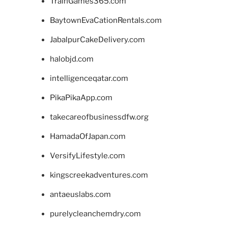
TrainGames365.com
BaytownEvaCationRentals.com
JabalpurCakeDelivery.com
halobjd.com
intelligenceqatar.com
PikaPikaApp.com
takecareofbusinessdfw.org
HamadaOfJapan.com
VersifyLifestyle.com
kingscreekadventures.com
antaeuslabs.com
purelycleanchemdry.com