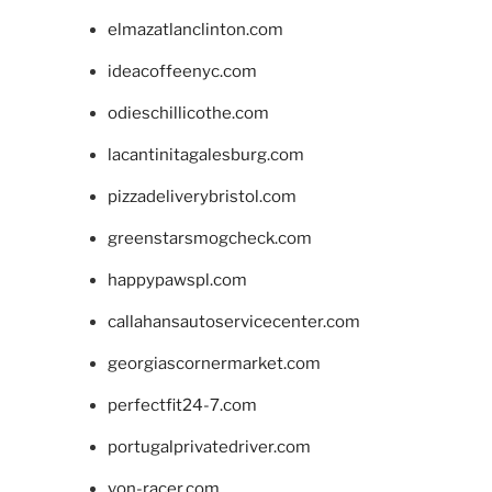
elmazatlanclinton.com
ideacoffeenyc.com
odieschillicothe.com
lacantinitagalesburg.com
pizzadeliverybristol.com
greenstarsmogcheck.com
happypawspl.com
callahansautoservicecenter.com
georgiascornermarket.com
perfectfit24-7.com
portugalprivatedriver.com
von-racer.com