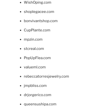
WishOping.com
shoplegacee.com
bonvivantshop.com
CupPlante.com
mpzin.com
stcreal.com
PopUpFlea.com
valueml.com
rebeccatorresjewelry.com
jmpbliss.com
drjorgerico.com
queensushipa.com