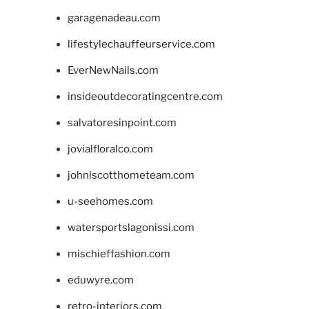
garagenadeau.com
lifestylechauffeurservice.com
EverNewNails.com
insideoutdecoratingcentre.com
salvatoresinpoint.com
jovialfloralco.com
johnlscotthometeam.com
u-seehomes.com
watersportslagonissi.com
mischieffashion.com
eduwyre.com
retro-interiors.com