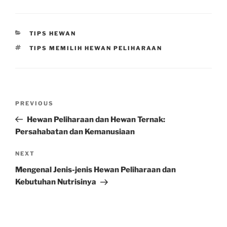
CATEGORIES
TIPS HEWAN
TAGS
TIPS MEMILIH HEWAN PELIHARAAN
Post
Previous
PREVIOUS
navigation
Post
Hewan Peliharaan dan Hewan Ternak:
Persahabatan dan Kemanusiaan
Next
NEXT
Post
Mengenal Jenis-jenis Hewan Peliharaan dan
Kebutuhan Nutrisinya