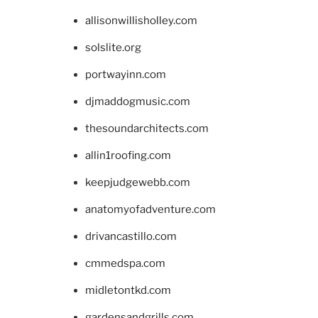
allisonwillisholley.com
solslite.org
portwayinn.com
djmaddogmusic.com
thesoundarchitects.com
allin1roofing.com
keepjudgewebb.com
anatomyofadventure.com
drivancastillo.com
cmmedspa.com
midletontkd.com
gardensandgrills.com