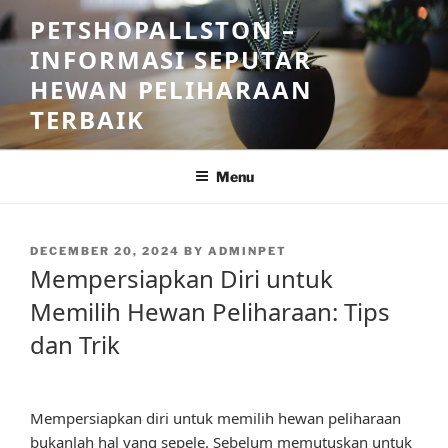
Skip
PETSHOPALLSTON –
to
INFORMASI SEPUTAR
content
HEWAN PELIHARAAN
TERBAIK
Menu
POSTED
DECEMBER 20, 2024
BY
ADMINPET
ON
Mempersiapkan Diri untuk
Memilih Hewan Peliharaan: Tips
dan Trik
Mempersiapkan diri untuk memilih hewan peliharaan
bukanlah hal yang sepele. Sebelum memutuskan untuk