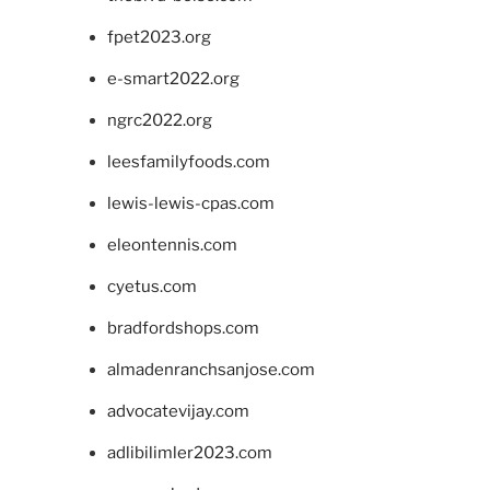
fpet2023.org
e-smart2022.org
ngrc2022.org
leesfamilyfoods.com
lewis-lewis-cpas.com
eleontennis.com
cyetus.com
bradfordshops.com
almadenranchsanjose.com
advocatevijay.com
adlibilimler2023.com