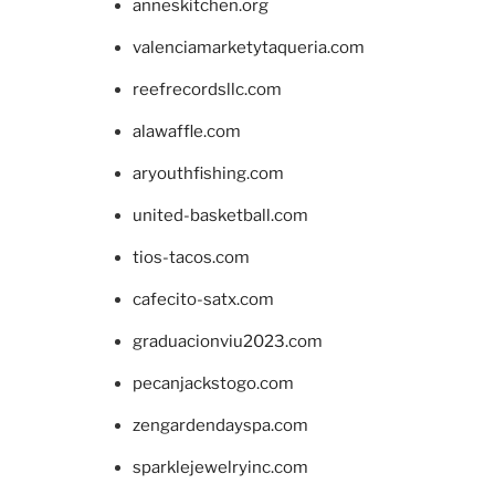
anneskitchen.org
valenciamarketytaqueria.com
reefrecordsllc.com
alawaffle.com
aryouthfishing.com
united-basketball.com
tios-tacos.com
cafecito-satx.com
graduacionviu2023.com
pecanjackstogo.com
zengardendayspa.com
sparklejewelryinc.com