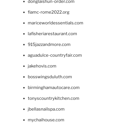
donglaishun-order.com
fiamc-rome2022.org
mariceworldessentials.com
lafisheriarestaurant.com
915jazzandmore.com
aguadulce-countryfair.com
jakehovis.com
bosswingsduluth.com
birminghamautocare.com
tonyscountrykitchen.com
jbellasnailspa.com
mychaihouse.com