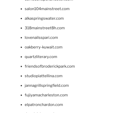
salon104mainstreet.com
alkaspringswater.com
318mainstreet8h.com
lovenailsspari.com
oakberry-kuwait.com
quartzliterary.com
friendsofbroderickpark.com
studiopiattellina.com
jannagrillspringfield.com
fujiyamacharleston.com
elpatronchardon.com