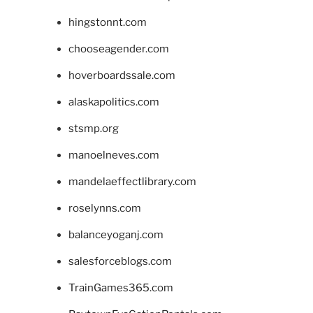
hingstonnt.com
chooseagender.com
hoverboardssale.com
alaskapolitics.com
stsmp.org
manoelneves.com
mandelaeffectlibrary.com
roselynns.com
balanceyoganj.com
salesforceblogs.com
TrainGames365.com