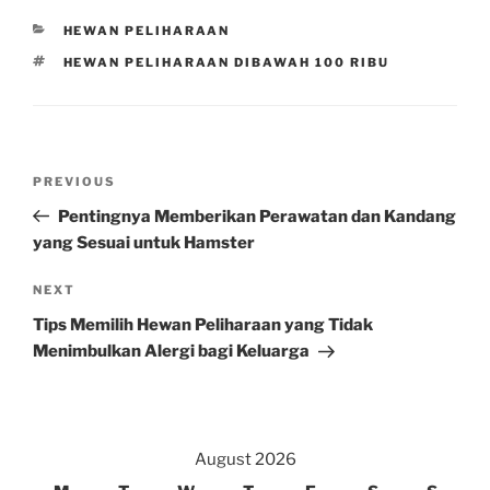
CATEGORIES
HEWAN PELIHARAAN
TAGS
HEWAN PELIHARAAN DIBAWAH 100 RIBU
Post
Previous
PREVIOUS
navigation
Post
Pentingnya Memberikan Perawatan dan Kandang
yang Sesuai untuk Hamster
Next
NEXT
Post
Tips Memilih Hewan Peliharaan yang Tidak
Menimbulkan Alergi bagi Keluarga
August 2026