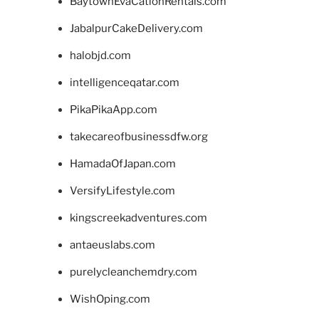
BaytownEvaCationRentals.com
JabalpurCakeDelivery.com
halobjd.com
intelligenceqatar.com
PikaPikaApp.com
takecareofbusinessdfw.org
HamadaOfJapan.com
VersifyLifestyle.com
kingscreekadventures.com
antaeuslabs.com
purelycleanchemdry.com
WishOping.com