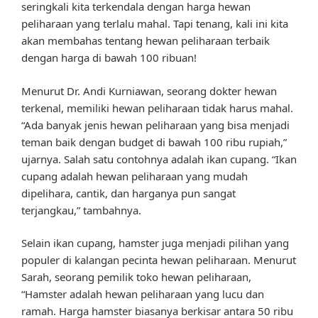
seringkali kita terkendala dengan harga hewan
peliharaan yang terlalu mahal. Tapi tenang, kali ini kita
akan membahas tentang hewan peliharaan terbaik
dengan harga di bawah 100 ribuan!
Menurut Dr. Andi Kurniawan, seorang dokter hewan
terkenal, memiliki hewan peliharaan tidak harus mahal.
“Ada banyak jenis hewan peliharaan yang bisa menjadi
teman baik dengan budget di bawah 100 ribu rupiah,”
ujarnya. Salah satu contohnya adalah ikan cupang. “Ikan
cupang adalah hewan peliharaan yang mudah
dipelihara, cantik, dan harganya pun sangat
terjangkau,” tambahnya.
Selain ikan cupang, hamster juga menjadi pilihan yang
populer di kalangan pecinta hewan peliharaan. Menurut
Sarah, seorang pemilik toko hewan peliharaan,
“Hamster adalah hewan peliharaan yang lucu dan
ramah. Harga hamster biasanya berkisar antara 50 ribu