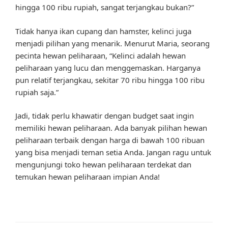
hingga 100 ribu rupiah, sangat terjangkau bukan?”
Tidak hanya ikan cupang dan hamster, kelinci juga
menjadi pilihan yang menarik. Menurut Maria, seorang
pecinta hewan peliharaan, “Kelinci adalah hewan
peliharaan yang lucu dan menggemaskan. Harganya
pun relatif terjangkau, sekitar 70 ribu hingga 100 ribu
rupiah saja.”
Jadi, tidak perlu khawatir dengan budget saat ingin
memiliki hewan peliharaan. Ada banyak pilihan hewan
peliharaan terbaik dengan harga di bawah 100 ribuan
yang bisa menjadi teman setia Anda. Jangan ragu untuk
mengunjungi toko hewan peliharaan terdekat dan
temukan hewan peliharaan impian Anda!