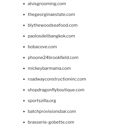
alvisgrooming.com
thegeorginaestate.com
blythewoodseafood.com
paolosdelibangkok.com
bobacove.com
phoone24brookfield.com
mickeybarmama.com
roadwayconstructioninc.com
shopdragonflyboutique.com
sportszilla.org
batchprovisionsbar.com
brasserie-gobette.com