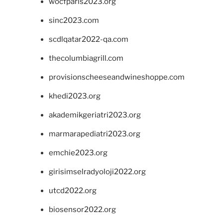
wocfparis2023.org
sinc2023.com
scdlqatar2022-qa.com
thecolumbiagrill.com
provisionscheeseandwineshoppe.com
khedi2023.org
akademikgeriatri2023.org
marmarapediatri2023.org
emchie2023.org
girisimselradyoloji2022.org
utcd2022.org
biosensor2022.org