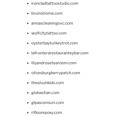
ironcladtattoostudio.com
bruinshome.com
annascleaningsvc.com
wolfcitytattoo.com
oysterbayturkeytrot.com
lafronterarestauranteybar.com
lilyandrosetearoom.com
olivesburgberrypatch.com
theslushkids.com
giobastian.com
glpascensori.com
rifloorepoxy.com