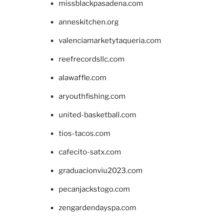
missblackpasadena.com
anneskitchen.org
valenciamarketytaqueria.com
reefrecordsllc.com
alawaffle.com
aryouthfishing.com
united-basketball.com
tios-tacos.com
cafecito-satx.com
graduacionviu2023.com
pecanjackstogo.com
zengardendayspa.com