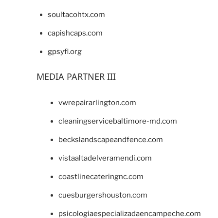
soultacohtx.com
capishcaps.com
gpsyfl.org
MEDIA PARTNER III
vwrepairarlington.com
cleaningservicebaltimore-md.com
beckslandscapeandfence.com
vistaaltadelveramendi.com
coastlinecateringnc.com
cuesburgershouston.com
psicologiaespecializadaencampeche.com