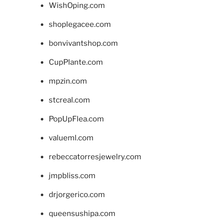
WishOping.com
shoplegacee.com
bonvivantshop.com
CupPlante.com
mpzin.com
stcreal.com
PopUpFlea.com
valueml.com
rebeccatorresjewelry.com
jmpbliss.com
drjorgerico.com
queensushipa.com