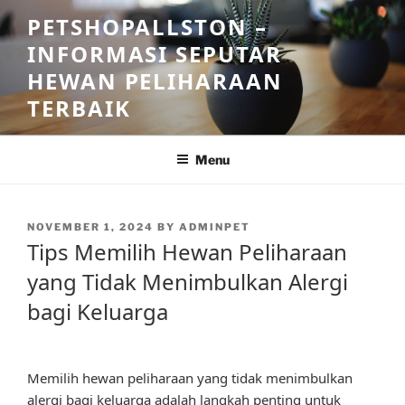
Skip
PETSHOPALLSTON –
to
INFORMASI SEPUTAR
content
HEWAN PELIHARAAN
TERBAIK
Menu
POSTED
NOVEMBER 1, 2024
BY
ADMINPET
ON
Tips Memilih Hewan Peliharaan
yang Tidak Menimbulkan Alergi
bagi Keluarga
Memilih hewan peliharaan yang tidak menimbulkan
alergi bagi keluarga adalah langkah penting untuk