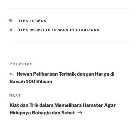
CATEGORIES
TIPS HEWAN
TAGS
TIPS MEMILIH HEWAN PELIHARAAN
Post
Previous
PREVIOUS
navigation
Post
Hewan Peliharaan Terbaik dengan Harga di
Bawah 100 Ribuan
Next
NEXT
Post
Kiat dan Trik dalam Memelihara Hamster Agar
Hidupnya Bahagia dan Sehat