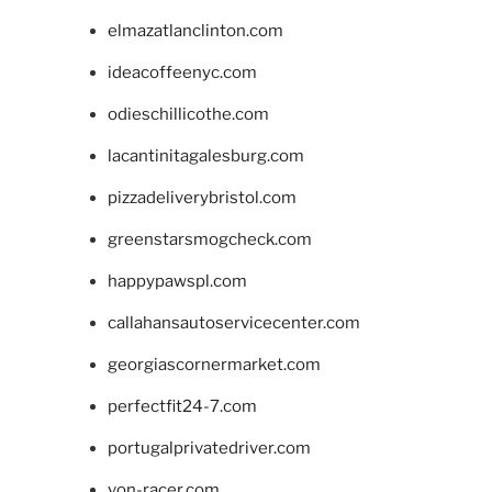
elmazatlanclinton.com
ideacoffeenyc.com
odieschillicothe.com
lacantinitagalesburg.com
pizzadeliverybristol.com
greenstarsmogcheck.com
happypawspl.com
callahansautoservicecenter.com
georgiascornermarket.com
perfectfit24-7.com
portugalprivatedriver.com
von-racer.com