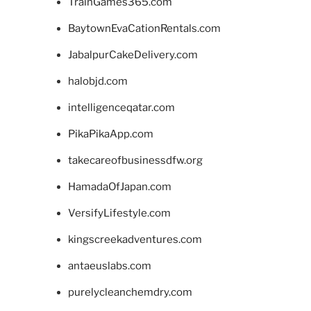
TrainGames365.com
BaytownEvaCationRentals.com
JabalpurCakeDelivery.com
halobjd.com
intelligenceqatar.com
PikaPikaApp.com
takecareofbusinessdfw.org
HamadaOfJapan.com
VersifyLifestyle.com
kingscreekadventures.com
antaeuslabs.com
purelycleanchemdry.com