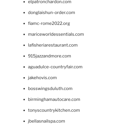
elpatronchardon.com
donglaishun-order.com
fiamc-rome2022.org
mariceworldessentials.com
lafisheriarestaurant.com
915jazzandmore.com
aguadulce-countryfair.com
jakehovis.com
bosswingsduluth.com
birminghamautocare.com
tonyscountrykitchen.com
jbellasnailspa.com