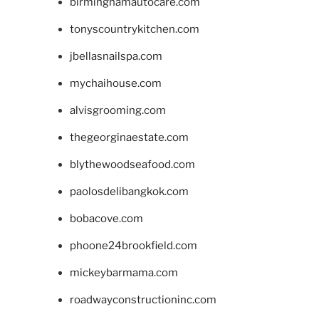
birminghamautocare.com
tonyscountrykitchen.com
jbellasnailspa.com
mychaihouse.com
alvisgrooming.com
thegeorginaestate.com
blythewoodseafood.com
paolosdelibangkok.com
bobacove.com
phoone24brookfield.com
mickeybarmama.com
roadwayconstructioninc.com