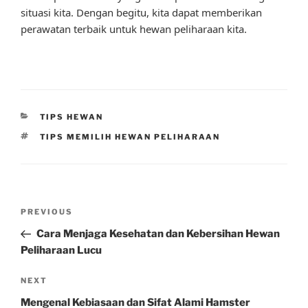
situasi kita. Dengan begitu, kita dapat memberikan
perawatan terbaik untuk hewan peliharaan kita.
CATEGORIES
TIPS HEWAN
TAGS
TIPS MEMILIH HEWAN PELIHARAAN
Post
Previous
PREVIOUS
navigation
Post
Cara Menjaga Kesehatan dan Kebersihan Hewan
Peliharaan Lucu
Next
NEXT
Post
Mengenal Kebiasaan dan Sifat Alami Hamster