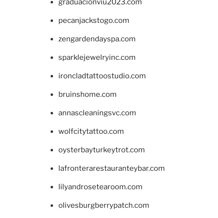
graduacionviu2023.com
pecanjackstogo.com
zengardendayspa.com
sparklejewelryinc.com
ironcladtattoostudio.com
bruinshome.com
annascleaningsvc.com
wolfcitytattoo.com
oysterbayturkeytrot.com
lafronterarestauranteybar.com
lilyandrosetearoom.com
olivesburgberrypatch.com