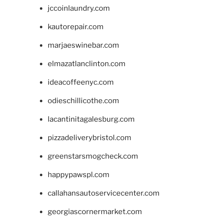
jccoinlaundry.com
kautorepair.com
marjaeswinebar.com
elmazatlanclinton.com
ideacoffeenyc.com
odieschillicothe.com
lacantinitagalesburg.com
pizzadeliverybristol.com
greenstarsmogcheck.com
happypawspl.com
callahansautoservicecenter.com
georgiascornermarket.com