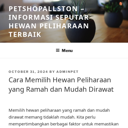
Skip
PETSHOPALLSTON –
to
INFORMASI SEPUTAR
content
HEWAN PELIHARAAN
TERBAIK
Menu
POSTED
OCTOBER 31, 2024
BY
ADMINPET
ON
Cara Memilih Hewan Peliharaan
yang Ramah dan Mudah Dirawat
Memilih hewan peliharaan yang ramah dan mudah
dirawat memang tidaklah mudah. Kita perlu
mempertimbangkan berbagai faktor untuk memastikan