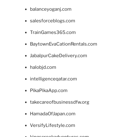
balanceyoganj.com
salesforceblogs.com
TrainGames365.com
BaytownEvaCationRentals.com
JabalpurCakeDelivery.com
halobjd.com
intelligenceqatar.com
PikaPikaApp.com
takecareofbusinessdfw.org
HamadaOfJapan.com
VersifyLifestyle.com