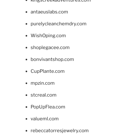
kingscreekadventures.com
antaeuslabs.com
purelycleanchemdry.com
WishOping.com
shoplegacee.com
bonvivantshop.com
CupPlante.com
mpzin.com
stcreal.com
PopUpFlea.com
valueml.com
rebeccatorresjewelry.com