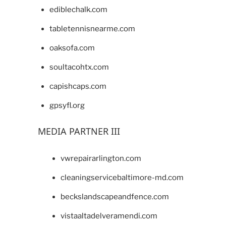
ediblechalk.com
tabletennisnearme.com
oaksofa.com
soultacohtx.com
capishcaps.com
gpsyfl.org
MEDIA PARTNER III
vwrepairarlington.com
cleaningservicebaltimore-md.com
beckslandscapeandfence.com
vistaaltadelveramendi.com