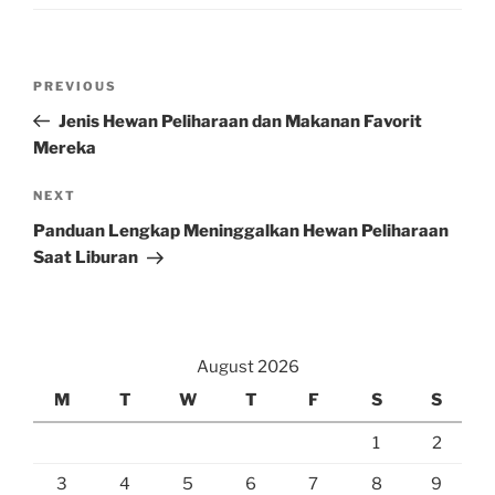
Post
Previous
PREVIOUS
navigation
Post
Jenis Hewan Peliharaan dan Makanan Favorit
Mereka
Next
NEXT
Post
Panduan Lengkap Meninggalkan Hewan Peliharaan
Saat Liburan
August 2026
M
T
W
T
F
S
S
1
2
3
4
5
6
7
8
9