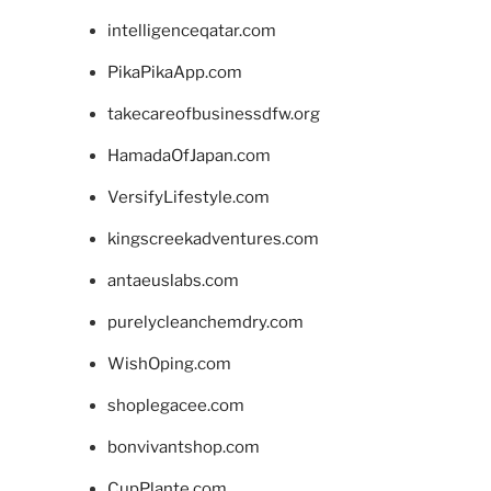
intelligenceqatar.com
PikaPikaApp.com
takecareofbusinessdfw.org
HamadaOfJapan.com
VersifyLifestyle.com
kingscreekadventures.com
antaeuslabs.com
purelycleanchemdry.com
WishOping.com
shoplegacee.com
bonvivantshop.com
CupPlante.com