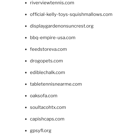
riverviewtennis.com
official-kelly-toys-squishmallows.com
displaygardenonsuncrest.org
bbq-empire-usa.com
feedstoreva.com
drogopets.com
ediblechalk.com
tabletennisnearme.com
oaksofa.com
soultacohtx.com
capishcaps.com
gpsyfl.org