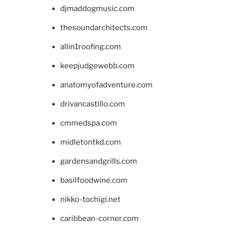
djmaddogmusic.com
thesoundarchitects.com
allin1roofing.com
keepjudgewebb.com
anatomyofadventure.com
drivancastillo.com
cmmedspa.com
midletontkd.com
gardensandgrills.com
basilfoodwine.com
nikko-tochigi.net
caribbean-corner.com