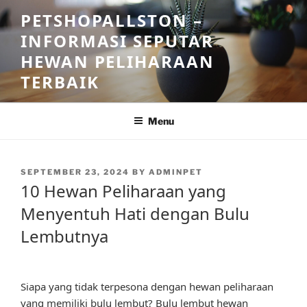
Skip
PETSHOPALLSTON –
to
INFORMASI SEPUTAR
content
HEWAN PELIHARAAN
TERBAIK
Menu
POSTED
SEPTEMBER 23, 2024
BY
ADMINPET
ON
10 Hewan Peliharaan yang
Menyentuh Hati dengan Bulu
Lembutnya
Siapa yang tidak terpesona dengan hewan peliharaan
yang memiliki bulu lembut? Bulu lembut hewan