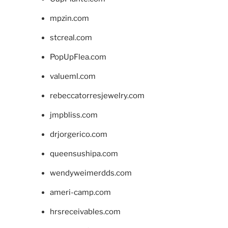
mpzin.com
stcreal.com
PopUpFlea.com
valueml.com
rebeccatorresjewelry.com
jmpbliss.com
drjorgerico.com
queensushipa.com
wendyweimerdds.com
ameri-camp.com
hrsreceivables.com