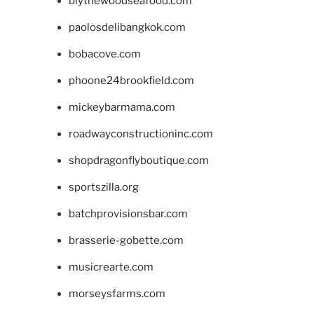
blythewoodseafood.com
paolosdelibangkok.com
bobacove.com
phoone24brookfield.com
mickeybarmama.com
roadwayconstructioninc.com
shopdragonflyboutique.com
sportszilla.org
batchprovisionsbar.com
brasserie-gobette.com
musicrearte.com
morseysfarms.com