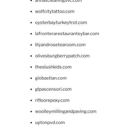
annascleaningsvc.com
wolfcitytattoo.com
oysterbayturkeytrot.com
lafronterarestauranteybar.com
lilyandrosetearoom.com
olivesburgberrypatch.com
theslushkids.com
giobastian.com
glpascensori.com
rifloorepoxy.com
woolleymillingandpaving.com
uptonpvd.com