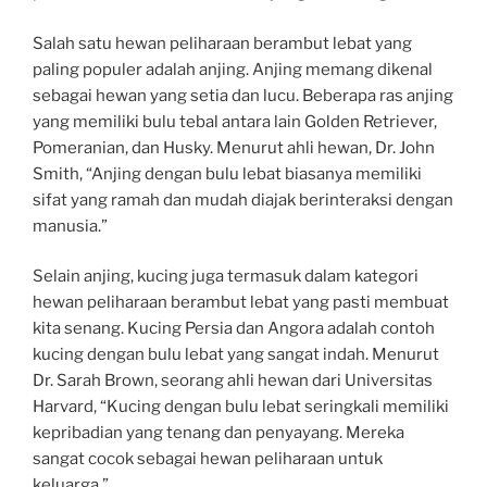
Salah satu hewan peliharaan berambut lebat yang
paling populer adalah anjing. Anjing memang dikenal
sebagai hewan yang setia dan lucu. Beberapa ras anjing
yang memiliki bulu tebal antara lain Golden Retriever,
Pomeranian, dan Husky. Menurut ahli hewan, Dr. John
Smith, “Anjing dengan bulu lebat biasanya memiliki
sifat yang ramah dan mudah diajak berinteraksi dengan
manusia.”
Selain anjing, kucing juga termasuk dalam kategori
hewan peliharaan berambut lebat yang pasti membuat
kita senang. Kucing Persia dan Angora adalah contoh
kucing dengan bulu lebat yang sangat indah. Menurut
Dr. Sarah Brown, seorang ahli hewan dari Universitas
Harvard, “Kucing dengan bulu lebat seringkali memiliki
kepribadian yang tenang dan penyayang. Mereka
sangat cocok sebagai hewan peliharaan untuk
keluarga.”