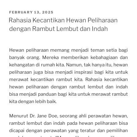
POSTED
FEBRUARY 13, 2025
ON
Rahasia Kecantikan Hewan Peliharaan
dengan Rambut Lembut dan Indah
Hewan peliharaan memang menjadi teman setia bagi
banyak orang. Mereka memberikan kebahagiaan dan
kehangatan di rumah kita. Namun, tak hanya itu, hewan
peliharaan juga bisa menjadi inspirasi bagi kita untuk
merawat kecantikan rambut kita. Rahasia kecantikan
hewan peliharaan dengan rambut lembut dan indah
bisa menjadi panduan bagi kita untuk merawat rambut
kita dengan lebih baik.
Menurut Dr. Jane Doe, seorang ahli perawatan hewan,
rambut lembut dan indah pada hewan peliharaan bisa
dicapai dengan perawatan yang teratur dan pemilihan