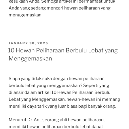
kesukaan Anda. Semoga artikel ini bermanfaat untuk
Anda yang sedang mencari hewan peliharaan yang
menggemaskan!
POSTED
JANUARY 30, 2025
ON
10 Hewan Peliharaan Berbulu Lebat yang
Menggemaskan
Siapa yang tidak suka dengan hewan peliharaan
berbulu lebat yang menggemaskan? Seperti yang
dilansir dalam artikel 10 Hewan Peliharaan Berbulu
Lebat yang Menggemaskan, hewan-hewan ini memang
memiliki daya tarik yang luar biasa bagi banyak orang.
Menurut Dr. Ani, seorang ahli hewan peliharaan,
memiliki hewan peliharaan berbulu lebat dapat