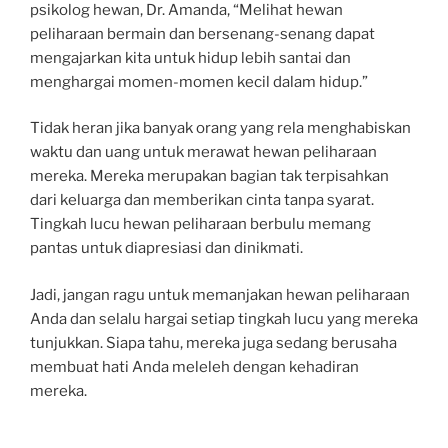
psikolog hewan, Dr. Amanda, “Melihat hewan
peliharaan bermain dan bersenang-senang dapat
mengajarkan kita untuk hidup lebih santai dan
menghargai momen-momen kecil dalam hidup.”
Tidak heran jika banyak orang yang rela menghabiskan
waktu dan uang untuk merawat hewan peliharaan
mereka. Mereka merupakan bagian tak terpisahkan
dari keluarga dan memberikan cinta tanpa syarat.
Tingkah lucu hewan peliharaan berbulu memang
pantas untuk diapresiasi dan dinikmati.
Jadi, jangan ragu untuk memanjakan hewan peliharaan
Anda dan selalu hargai setiap tingkah lucu yang mereka
tunjukkan. Siapa tahu, mereka juga sedang berusaha
membuat hati Anda meleleh dengan kehadiran
mereka.