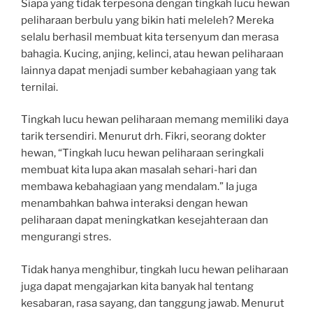
Siapa yang tidak terpesona dengan tingkah lucu hewan
peliharaan berbulu yang bikin hati meleleh? Mereka
selalu berhasil membuat kita tersenyum dan merasa
bahagia. Kucing, anjing, kelinci, atau hewan peliharaan
lainnya dapat menjadi sumber kebahagiaan yang tak
ternilai.
Tingkah lucu hewan peliharaan memang memiliki daya
tarik tersendiri. Menurut drh. Fikri, seorang dokter
hewan, “Tingkah lucu hewan peliharaan seringkali
membuat kita lupa akan masalah sehari-hari dan
membawa kebahagiaan yang mendalam.” Ia juga
menambahkan bahwa interaksi dengan hewan
peliharaan dapat meningkatkan kesejahteraan dan
mengurangi stres.
Tidak hanya menghibur, tingkah lucu hewan peliharaan
juga dapat mengajarkan kita banyak hal tentang
kesabaran, rasa sayang, dan tanggung jawab. Menurut