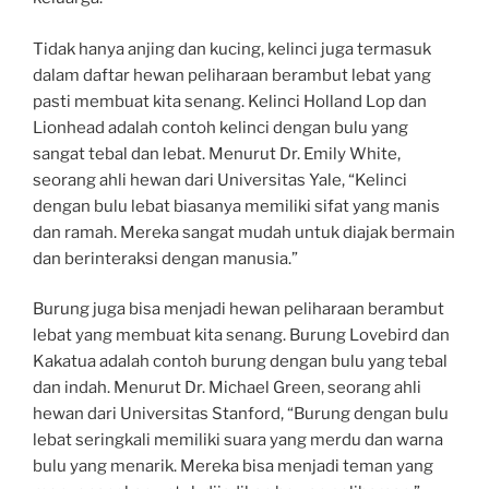
Tidak hanya anjing dan kucing, kelinci juga termasuk
dalam daftar hewan peliharaan berambut lebat yang
pasti membuat kita senang. Kelinci Holland Lop dan
Lionhead adalah contoh kelinci dengan bulu yang
sangat tebal dan lebat. Menurut Dr. Emily White,
seorang ahli hewan dari Universitas Yale, “Kelinci
dengan bulu lebat biasanya memiliki sifat yang manis
dan ramah. Mereka sangat mudah untuk diajak bermain
dan berinteraksi dengan manusia.”
Burung juga bisa menjadi hewan peliharaan berambut
lebat yang membuat kita senang. Burung Lovebird dan
Kakatua adalah contoh burung dengan bulu yang tebal
dan indah. Menurut Dr. Michael Green, seorang ahli
hewan dari Universitas Stanford, “Burung dengan bulu
lebat seringkali memiliki suara yang merdu dan warna
bulu yang menarik. Mereka bisa menjadi teman yang