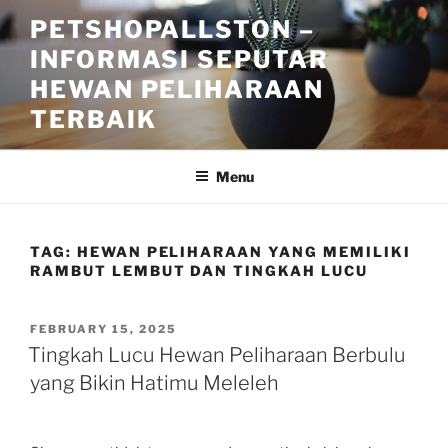
Skip
PETSHOPALLSTON –
to
INFORMASI SEPUTAR
content
HEWAN PELIHARAAN
TERBAIK
Menu
TAG:
HEWAN PELIHARAAN YANG MEMILIKI
RAMBUT LEMBUT DAN TINGKAH LUCU
POSTED
FEBRUARY 15, 2025
ON
Tingkah Lucu Hewan Peliharaan Berbulu
yang Bikin Hatimu Meleleh