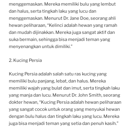
menggemaskan. Mereka memiliki bulu yang lembut
dan halus, serta tingkah laku yang lucu dan
menggemaskan. Menurut Dr. Jane Doe, seorang ahli
hewan peliharaan, “Kelinci adalah hewan yang ramah
dan mudah dijinakkan. Mereka juga sangat aktif dan
suka bermain, sehingga bisa menjadi teman yang
menyenangkan untuk dimiliki.”
2. Kucing Persia
Kucing Persia adalah salah satu ras kucing yang
memiliki bulu panjang, lebat, dan halus. Mereka
memiliki wajah yang bulat dan imut, serta tingkah laku
yang manja dan lucu. Menurut Dr. John Smith, seorang
dokter hewan, “Kucing Persia adalah hewan peliharaan
yang sangat cocok untuk orang yang menyukai hewan
dengan bulu halus dan tingkah laku yang lucu. Mereka
juga bisa menjadi teman yang setia dan penuh kasih.”