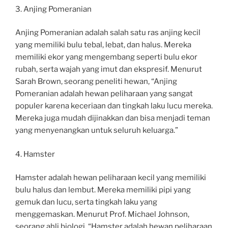
3. Anjing Pomeranian
Anjing Pomeranian adalah salah satu ras anjing kecil
yang memiliki bulu tebal, lebat, dan halus. Mereka
memiliki ekor yang mengembang seperti bulu ekor
rubah, serta wajah yang imut dan ekspresif. Menurut
Sarah Brown, seorang peneliti hewan, “Anjing
Pomeranian adalah hewan peliharaan yang sangat
populer karena keceriaan dan tingkah laku lucu mereka.
Mereka juga mudah dijinakkan dan bisa menjadi teman
yang menyenangkan untuk seluruh keluarga.”
4. Hamster
Hamster adalah hewan peliharaan kecil yang memiliki
bulu halus dan lembut. Mereka memiliki pipi yang
gemuk dan lucu, serta tingkah laku yang
menggemaskan. Menurut Prof. Michael Johnson,
seorang ahli biologi, “Hamster adalah hewan peliharaan