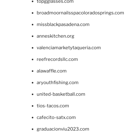
topgglasses.com
broadmoornailsspacoloradosprings.com
missblackpasadena.com
anneskitchen.org
valenciamarketytaqueria.com
reefrecordsllc.com
alawaffle.com
aryouthfishing.com
united-basketball.com
tios-tacos.com
cafecito-satx.com
graduacionviu2023.com