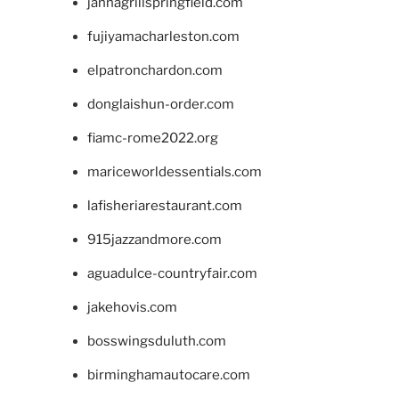
jannagrillspringfield.com
fujiyamacharleston.com
elpatronchardon.com
donglaishun-order.com
fiamc-rome2022.org
mariceworldessentials.com
lafisheriarestaurant.com
915jazzandmore.com
aguadulce-countryfair.com
jakehovis.com
bosswingsduluth.com
birminghamautocare.com