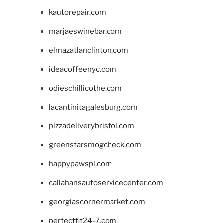
kautorepair.com
marjaeswinebar.com
elmazatlanclinton.com
ideacoffeenyc.com
odieschillicothe.com
lacantinitagalesburg.com
pizzadeliverybristol.com
greenstarsmogcheck.com
happypawspl.com
callahansautoservicecenter.com
georgiascornermarket.com
perfectfit24-7.com