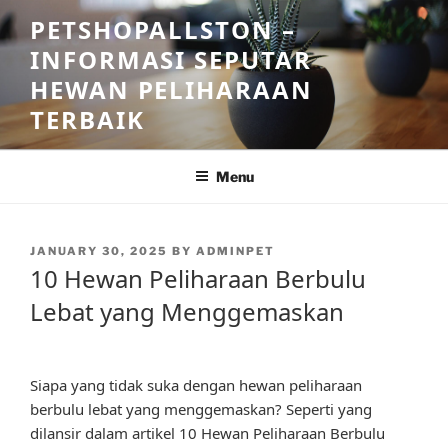
Skip
PETSHOPALLSTON –
to
INFORMASI SEPUTAR
content
HEWAN PELIHARAAN
TERBAIK
Menu
POSTED
JANUARY 30, 2025
BY
ADMINPET
ON
10 Hewan Peliharaan Berbulu
Lebat yang Menggemaskan
Siapa yang tidak suka dengan hewan peliharaan
berbulu lebat yang menggemaskan? Seperti yang
dilansir dalam artikel 10 Hewan Peliharaan Berbulu