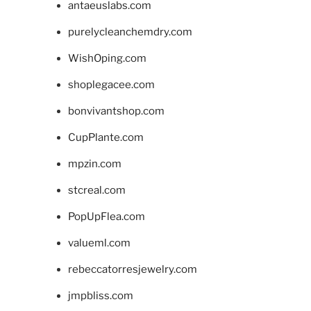
antaeuslabs.com
purelycleanchemdry.com
WishOping.com
shoplegacee.com
bonvivantshop.com
CupPlante.com
mpzin.com
stcreal.com
PopUpFlea.com
valueml.com
rebeccatorresjewelry.com
jmpbliss.com