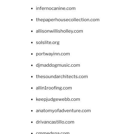
infernocanine.com
thepaperhousecollection.com
allisonwillisholley.com
solslite.org
portwayinn.com
djmaddogmusic.com
thesoundarchitects.com
allin1roofing.com
keepjudgewebb.com
anatomyofadventure.com
drivancastillo.com
cmmedspa.com