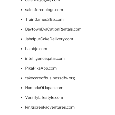
balanceyoganj.com
salesforceblogs.com
TrainGames365.com
BaytownEvaCationRentals.com
JabalpurCakeDelivery.com
halobjd.com
intelligenceqatar.com
PikaPikaApp.com
takecareofbusinessdfw.org
HamadaOfJapan.com
VersifyLifestyle.com
kingscreekadventures.com