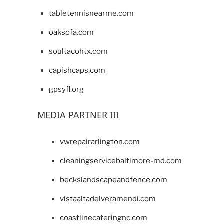
tabletennisnearme.com
oaksofa.com
soultacohtx.com
capishcaps.com
gpsyfl.org
MEDIA PARTNER III
vwrepairarlington.com
cleaningservicebaltimore-md.com
beckslandscapeandfence.com
vistaaltadelveramendi.com
coastlinecateringnc.com