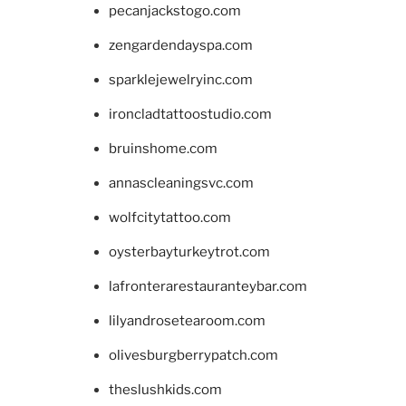
pecanjackstogo.com
zengardendayspa.com
sparklejewelryinc.com
ironcladtattoostudio.com
bruinshome.com
annascleaningsvc.com
wolfcitytattoo.com
oysterbayturkeytrot.com
lafronterarestauranteybar.com
lilyandrosetearoom.com
olivesburgberrypatch.com
theslushkids.com