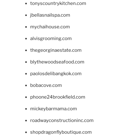
tonyscountrykitchen.com
jbellasnailspa.com
mychaihouse.com
alvisgrooming.com
thegeorginaestate.com
blythewoodseafood.com
paolosdelibangkok.com
bobacove.com
phoone24brookfield.com
mickeybarmama.com
roadwayconstructioninc.com
shopdragonflyboutique.com