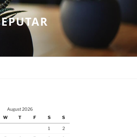
SEPUTAR
August 2026
W
T
F
S
S
1
2