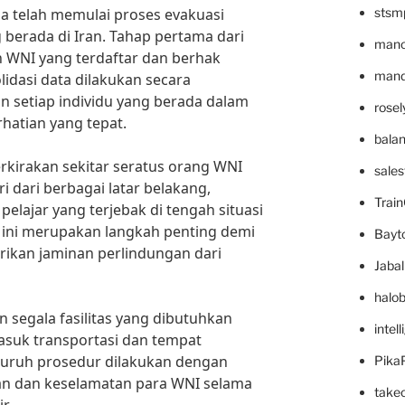
a telah memulai proses evakuasi
stsm
berada di Iran. Tahap pertama dari
mano
 WNI yang terdaftar dan berhak
mande
dasi data dilakukan secara
 setiap individu yang berada dalam
rose
hatian yang tepat.
bala
erkirakan sekitar seratus orang WNI
sale
i dari berbagai latar belakang,
Trai
elajar yang terjebak di tengah situasi
 ini merupakan langkah penting demi
Bayt
ikan jaminan perlindungan dari
Jaba
halo
 segala fasilitas yang dibutuhkan
intel
asuk transportasi dan tempat
uruh prosedur dilakukan dengan
Pika
 dan keselamatan para WNI selama
take