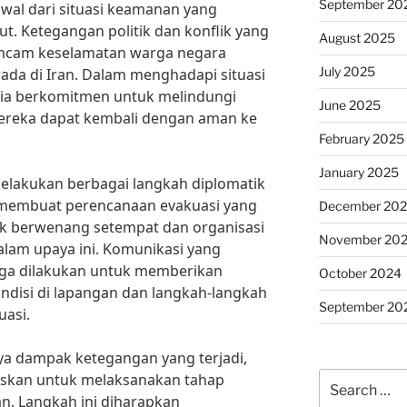
September 20
awal dari situasi keamanan yang
. Ketegangan politik dan konflik yang
August 2025
ncam keselamatan warga negara
July 2025
ada di Iran. Dalam menghadapi situasi
sia berkomitmen untuk melindungi
June 2025
reka dapat kembali dengan aman ke
February 2025
January 2025
elakukan berbagai langkah diplomatik
 membuat perencanaan evakuasi yang
December 20
ak berwenang setempat dan organisasi
November 20
alam upaya ini. Komunikasi yang
juga dilakukan untuk memberikan
October 2024
ondisi di lapangan dan langkah-langkah
September 20
uasi.
a dampak ketegangan yang terjadi,
Search
skan untuk melaksanakan tahap
for:
an. Langkah ini diharapkan