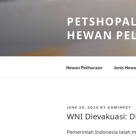
Skip
to
PETSHOPAL
content
HEWAN PE
Hewan Peliharaan
Jenis Hewa
POSTED
JUNE 20, 2025
BY
ADMINPET
ON
WNI Dievakuasi: Di
Pemerintah Indonesia telah m