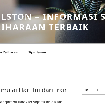
LSTON – INFORMASI 
LIHARAAN TERBAIK
n Peliharaan
Tips Hewan
mulai Hari Ini dari Iran
M
T
engambil langkah signifikan dalam