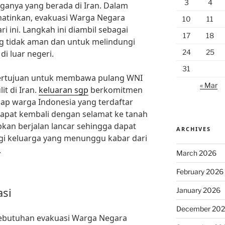
3
4
anya yang berada di Iran. Dalam
hatinkan, evakuasi Warga Negara
10
11
i ini. Langkah ini diambil sebagai
17
18
ng tidak aman dan untuk melindungi
24
25
i luar negeri.
31
bertujuan untuk membawa pulang WNI
« Mar
it di Iran.
keluaran sgp
berkomitmen
ap warga Indonesia yang terdaftar
pat kembali dengan selamat ke tanah
apkan berjalan lancar sehingga dapat
ARCHIVES
i keluarga yang menunggu kabar dari
.
March 2026
February 2026
asi
January 2026
December 20
ebutuhan evakuasi Warga Negara