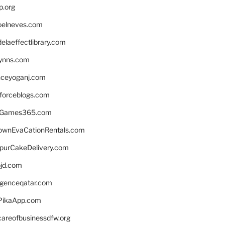
p.org
elneves.com
laeffectlibrary.com
lynns.com
nceyoganj.com
sforceblogs.com
nGames365.com
ownEvaCationRentals.com
lpurCakeDelivery.com
bjd.com
ligenceqatar.com
PikaApp.com
careofbusinessdfw.org