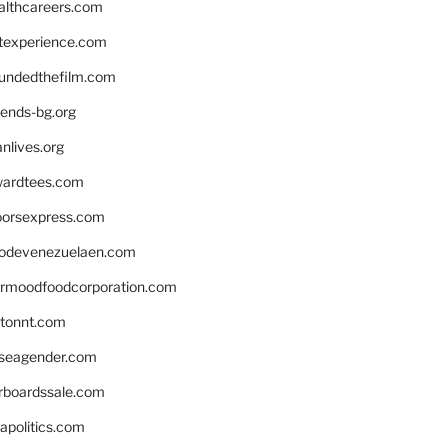
althcareers.com
ntexperience.com
undedthefilm.com
iends-bg.org
nlives.org
ardtees.com
loorsexpress.com
odevenezuelaen.com
ermoodfoodcorporation.com
stonnt.com
seagender.com
rboardssale.com
apolitics.com