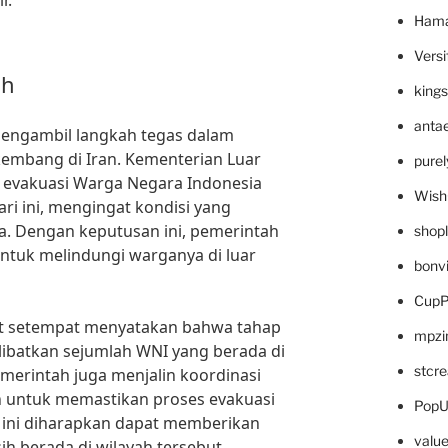
r.
Hama
Versi
ah
king
anta
mengambil langkah tegas dalam
kembang di Iran. Kementerian Luar
pure
 evakuasi Warga Negara Indonesia
Wish
ari ini, mengingat kondisi yang
na. Dengan keputusan ini, pemerintah
shop
tuk melindungi warganya di luar
bonv
CupP
at setempat menyatakan bahwa tahap
mpzi
libatkan sejumlah WNI yang berada di
stcr
emerintah juga menjalin koordinasi
 untuk memastikan proses evakuasi
PopU
l ini diharapkan dapat memberikan
valu
h berada di wilayah tersebut.