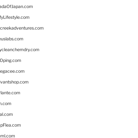
daOfJapan.com
fyLifestyle.com
screekadventures.com
euslabs.com
lycleanchemdry.com
Oping.com
legacee.com
ivantshop.com
lante.com
n.com
eal.com
pFlea.com
eml.com