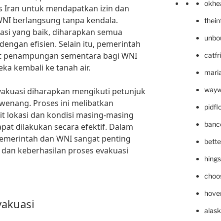
okhe
s Iran untuk mendapatkan izin dan
NI berlangsung tanpa kendala.
thei
asi yang baik, diharapkan semua
unbo
engan efisien. Selain itu, pemerintah
at penampungan sementara bagi WNI
catfr
ka kembali ke tanah air.
maria
wayw
vakuasi diharapkan mengikuti petunjuk
rwenang. Proses ini melibatkan
pidf
t lokasi dan kondisi masing-masing
banc
apat dilakukan secara efektif. Dalam
 pemerintah dan WNI sangat penting
bett
an keberhasilan proses evakuasi
hing
choo
hove
vakuasi
alask