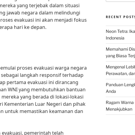
ereka yang terjebak dalam situasi
ung jawab negara dalam melindungi
RECENT POST
Proses evakuasi ini akan menjadi fokus
rapa hari ke depan.
Neon Tetra: Ik
Indonesia
Memahami Discu
yang Biasa Terj
Mengenal Lebih
memulai proses evakuasi warga negara
Perawatan, da
n sebagai langkah responsif terhadap
ap pertama evakuasi ini dirancang
Panduan Lengk
ahan WNI yang membutuhkan bantuan
Anda
 mereka yang berada di lokasi-lokasi
Ragam Warna d
ari Kementerian Luar Negeri dan pihak
Menakjubkan
hkan untuk memastikan keamanan dan
 evakuasi, pemerintah telah