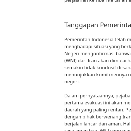
perjalanan kembali ke tanah ai
Tanggapan Pemerint
Pemerintah Indonesia telah 
menghadapi situasi yang ber
Negeri mengonfirmasi bahwa
(WNI) dari Iran akan dimulai h
semakin tidak kondusif di sa
menunjukkan komitmennya un
negeri.
Dalam pernyataannya, pejab
pertama evakuasi ini akan me
daerah yang paling rentan. P
dengan pihak berwenang Iran
berjalan lancar dan aman. Ha
rasa aman bagi WNI yang masi