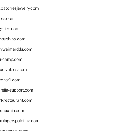
ccatorresjewelry.com
liss.com
gerico.com
nsushipa.com
yweimerdds.com
i-camp.com
eceivables.com
onst1.com
rella-support.com
inkrestaurant.com
rehuahin.com
ingerspainting.com
mypbeasley.com