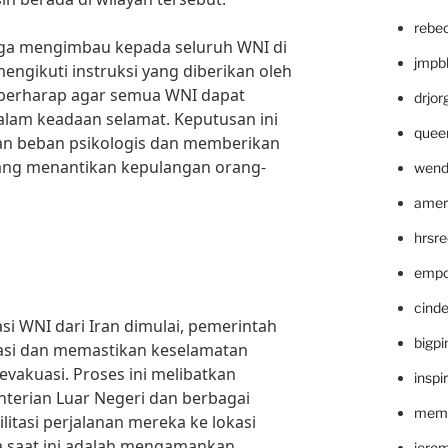
rebe
juga mengimbau kepada seluruh WNI di
jmpb
engikuti instruksi yang diberikan oleh
t berharap agar semua WNI dapat
drjor
dalam keadaan selamat. Keputusan ini
quee
an beban psikologis dan memberikan
ang menantikan kepulangan orang-
wend
amer
hrsr
empc
cinde
si WNI dari Iran dimulai, pemerintah
bigp
si dan memastikan keselamatan
evakuasi. Proses ini melibatkan
inspi
nterian Luar Negeri dan berbagai
memm
litasi perjalanan mereka ke lokasi
a saat ini adalah mengamankan
jere