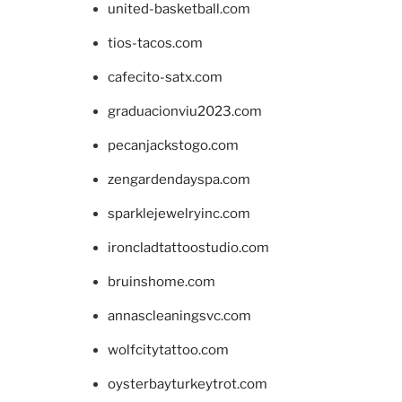
united-basketball.com
tios-tacos.com
cafecito-satx.com
graduacionviu2023.com
pecanjackstogo.com
zengardendayspa.com
sparklejewelryinc.com
ironcladtattoostudio.com
bruinshome.com
annascleaningsvc.com
wolfcitytattoo.com
oysterbayturkeytrot.com