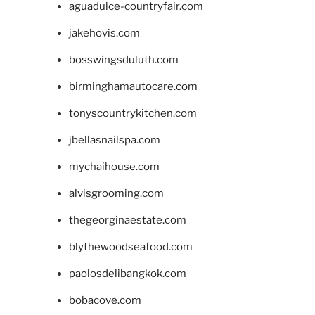
aguadulce-countryfair.com
jakehovis.com
bosswingsduluth.com
birminghamautocare.com
tonyscountrykitchen.com
jbellasnailspa.com
mychaihouse.com
alvisgrooming.com
thegeorginaestate.com
blythewoodseafood.com
paolosdelibangkok.com
bobacove.com