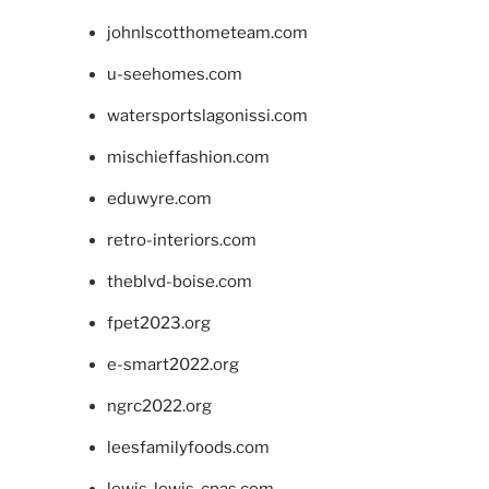
johnlscotthometeam.com
u-seehomes.com
watersportslagonissi.com
mischieffashion.com
eduwyre.com
retro-interiors.com
theblvd-boise.com
fpet2023.org
e-smart2022.org
ngrc2022.org
leesfamilyfoods.com