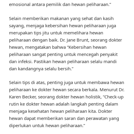
emosional antara pemilik dan hewan peliharaan.”
Selain memberikan makanan yang sehat dan kasih
sayang, menjaga kebersihan hewan peliharaan juga
merupakan tips jitu untuk memelihara hewan
peliharaan dengan baik. Dr. Jane Brunt, seorang dokter
hewan, mengatakan bahwa “Kebersihan hewan
peliharaan sangat penting untuk mencegah penyakit
dan infeksi. Pastikan hewan peliharaan selalu mandi
dan kandangnya selalu bersih.”
Selain tips di atas, penting juga untuk membawa hewan
peliharaan ke dokter hewan secara berkala. Menurut Dr.
Karen Becker, seorang dokter hewan holistik, “Check-up
rutin ke dokter hewan adalah langkah penting dalam
menjaga kesehatan hewan peliharaan kita. Dokter
hewan dapat memberikan saran dan perawatan yang
diperlukan untuk hewan peliharaan.”