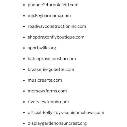
phoone24brookfield.com
mickeybarmama.com
roadwayconstructioninc.com
shopdragonflyboutique.com
sportszilla.org
batchprovisionsbar.com
brasserie-gobette.com
musicrearte.com
morseysfarms.com
riverviewtennis.com
official-kelly-toys-squishmallows.com
displaygardenonsuncrest.org