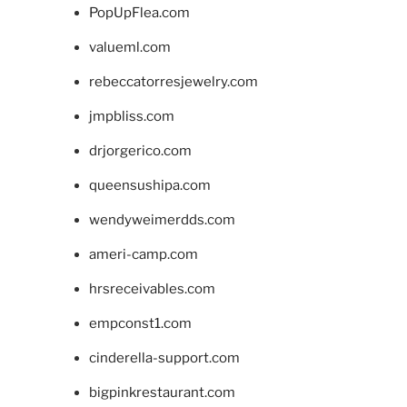
PopUpFlea.com
valueml.com
rebeccatorresjewelry.com
jmpbliss.com
drjorgerico.com
queensushipa.com
wendyweimerdds.com
ameri-camp.com
hrsreceivables.com
empconst1.com
cinderella-support.com
bigpinkrestaurant.com