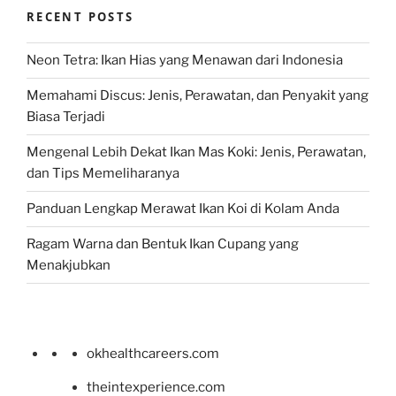
RECENT POSTS
Neon Tetra: Ikan Hias yang Menawan dari Indonesia
Memahami Discus: Jenis, Perawatan, dan Penyakit yang
Biasa Terjadi
Mengenal Lebih Dekat Ikan Mas Koki: Jenis, Perawatan,
dan Tips Memeliharanya
Panduan Lengkap Merawat Ikan Koi di Kolam Anda
Ragam Warna dan Bentuk Ikan Cupang yang
Menakjubkan
okhealthcareers.com
theintexperience.com