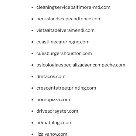
cleaningservicebaltimore-md.com
beckslandscapeandfence.com
vistaaltadelveramendi.com
coastlinecateringnc.com
cuesburgershouston.com
psicologiaespecializadaencampeche.com
dmtacos.com
crescentstreetprinting.com
hornopizza.com
driveadragster.com
hematologa.com
lizaivanov.com