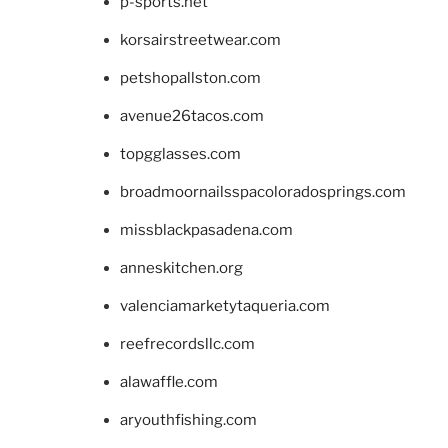
p-sports.net
korsairstreetwear.com
petshopallston.com
avenue26tacos.com
topgglasses.com
broadmoornailsspacoloradosprings.com
missblackpasadena.com
anneskitchen.org
valenciamarketytaqueria.com
reefrecordsllc.com
alawaffle.com
aryouthfishing.com