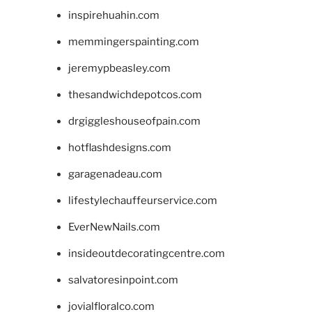
inspirehuahin.com
memmingerspainting.com
jeremypbeasley.com
thesandwichdepotcos.com
drgiggleshouseofpain.com
hotflashdesigns.com
garagenadeau.com
lifestylechauffeurservice.com
EverNewNails.com
insideoutdecoratingcentre.com
salvatoresinpoint.com
jovialfloralco.com