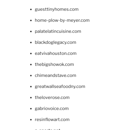
guesttinyhomes.com
home-plow-by-meyer.com
palatelatincuisine.com
blackdoglegacy.com
eatvivahouston.com
thebigshowok.com
chimeandstave.com
greatwallseafoodny.com
theloverose.com
gabriovoice.com
resinflowart.com