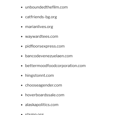
unboundedthefilm.com
catfriends-bg.org
marianlives.org
waywardtees.com
pidfloorsexpress.com
bancodevenezuelaen.com
bettermoodfoodcorporation.com
hingstonnt.com
chooseagender.com
hoverboardssale.com
alaskapolitics.com
stsmp.org