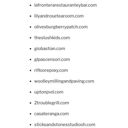
lafronterarestauranteybar.com
lilyandrosetearoom.com
olivesburgberrypatch.com
theslushkids.com
giobastian.com
glpascensori.com
rifloorepoxy.com
woolleymillingandpaving.com
uptonpvd.com
2troublegrill.com
casateranga.com
sticksandstonesstudiooh.com