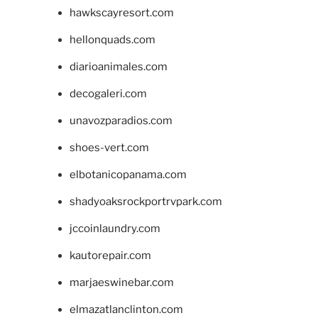
hawkscayresort.com
hellonquads.com
diarioanimales.com
decogaleri.com
unavozparadios.com
shoes-vert.com
elbotanicopanama.com
shadyoaksrockportrvpark.com
jccoinlaundry.com
kautorepair.com
marjaeswinebar.com
elmazatlanclinton.com