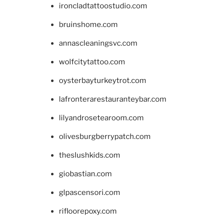
ironcladtattoostudio.com
bruinshome.com
annascleaningsvc.com
wolfcitytattoo.com
oysterbayturkeytrot.com
lafronterarestauranteybar.com
lilyandrosetearoom.com
olivesburgberrypatch.com
theslushkids.com
giobastian.com
glpascensori.com
rifloorepoxy.com