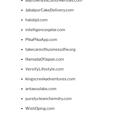
BaytownEvaCationRentals.com
JabalpurCakeDelivery.com
halobjd.com
intelligenceqatar.com
PikaPikaApp.com
takecareofbusinessdfw.org
HamadaOfJapan.com
VersifyLifestyle.com
kingscreekadventures.com
antaeuslabs.com
purelycleanchemdry.com
WishOping.com