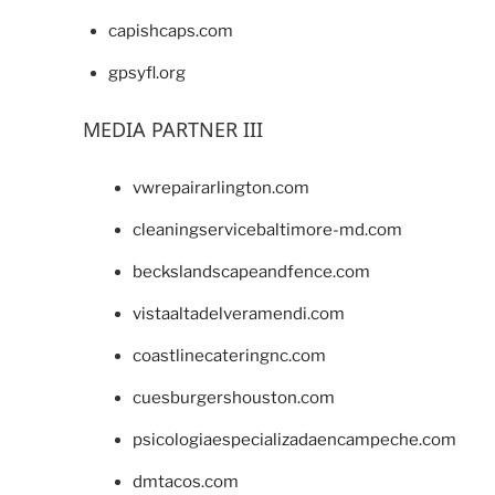
capishcaps.com
gpsyfl.org
MEDIA PARTNER III
vwrepairarlington.com
cleaningservicebaltimore-md.com
beckslandscapeandfence.com
vistaaltadelveramendi.com
coastlinecateringnc.com
cuesburgershouston.com
psicologiaespecializadaencampeche.com
dmtacos.com