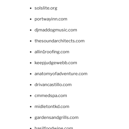
solslite.org
portwayinn.com
djmaddogmusic.com
thesoundarchitects.com
allin1roofing.com
keepjudgewebb.com
anatomyofadventure.com
drivancastillo.com
cmmedspa.com
midletontkd.com
gardensandgrills.com
basilfoodwine.com