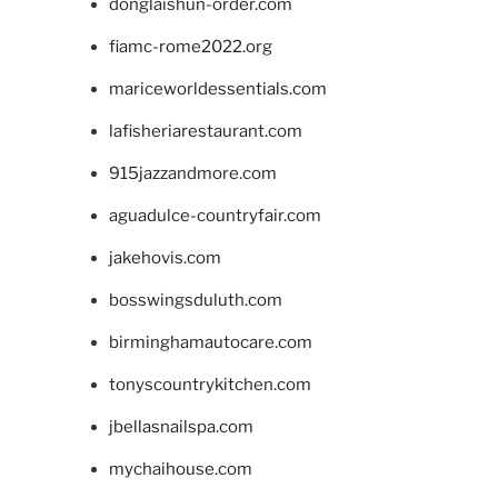
donglaishun-order.com
fiamc-rome2022.org
mariceworldessentials.com
lafisheriarestaurant.com
915jazzandmore.com
aguadulce-countryfair.com
jakehovis.com
bosswingsduluth.com
birminghamautocare.com
tonyscountrykitchen.com
jbellasnailspa.com
mychaihouse.com