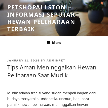
Skip
PETSHOPALLSTON –
to
INFORMASI SEPUTAR
content
HEWAN PELIHARAAN
TERBAIK
Menu
POSTED
JANUARY 11, 2025
BY
ADMINPET
ON
Tips Aman Meninggalkan Hewan
Peliharaan Saat Mudik
Mudik adalah tradisi yang sudah menjadi bagian dari
budaya masyarakat Indonesia. Namun, bagi para
pemilik hewan peliharaan, meninggalkan hewan