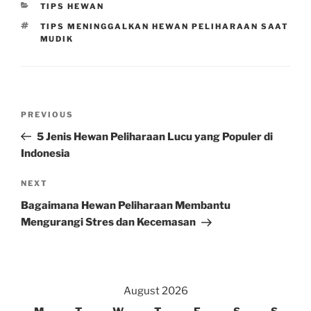
CATEGORIES
TIPS HEWAN
TAGS
TIPS MENINGGALKAN HEWAN PELIHARAAN SAAT
MUDIK
Post
Previous
PREVIOUS
navigation
Post
5 Jenis Hewan Peliharaan Lucu yang Populer di
Indonesia
Next
NEXT
Post
Bagaimana Hewan Peliharaan Membantu
Mengurangi Stres dan Kecemasan
August 2026