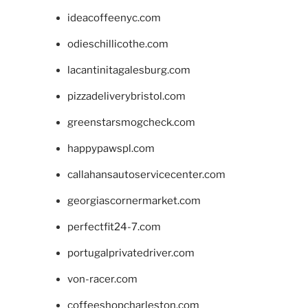
ideacoffeenyc.com
odieschillicothe.com
lacantinitagalesburg.com
pizzadeliverybristol.com
greenstarsmogcheck.com
happypawspl.com
callahansautoservicecenter.com
georgiascornermarket.com
perfectfit24-7.com
portugalprivatedriver.com
von-racer.com
coffeeshopcharleston.com