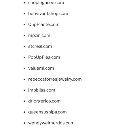
shoplegacee.com
bonvivantshop.com
CupPlante.com
mpzin.com
stcreal.com
PopUpFlea.com
valueml.com
rebeccatorresjewelry.com
jmpbliss.com
drjorgerico.com
queensushipa.com
wendyweimerdds.com