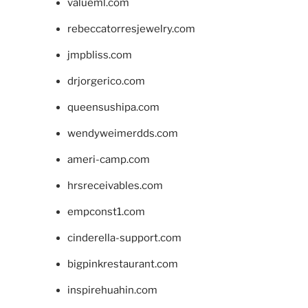
valueml.com
rebeccatorresjewelry.com
jmpbliss.com
drjorgerico.com
queensushipa.com
wendyweimerdds.com
ameri-camp.com
hrsreceivables.com
empconst1.com
cinderella-support.com
bigpinkrestaurant.com
inspirehuahin.com