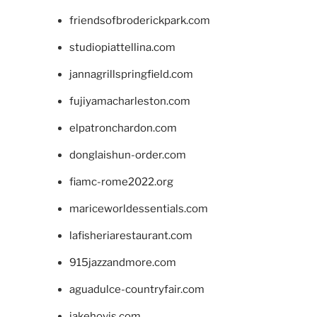
friendsofbroderickpark.com
studiopiattellina.com
jannagrillspringfield.com
fujiyamacharleston.com
elpatronchardon.com
donglaishun-order.com
fiamc-rome2022.org
mariceworldessentials.com
lafisheriarestaurant.com
915jazzandmore.com
aguadulce-countryfair.com
jakehovis.com