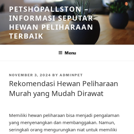
Skip
PETSHOPALLSTON –
to
INFORMASI SEPUTAR
content
HEWAN PELIHARAAN
TERBAIK
Menu
POSTED
NOVEMBER 3, 2024
BY
ADMINPET
ON
Rekomendasi Hewan Peliharaan
Murah yang Mudah Dirawat
Memiliki hewan peliharaan bisa menjadi pengalaman
yang menyenangkan dan membanggakan. Namun,
seringkali orang mengurungkan niat untuk memiliki