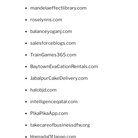
mandelaeffectlibrary.com
roselynns.com
balanceyoganj.com
salesforceblogs.com
TrainGames365.com
BaytownEvaCationRentals.com
JabalpurCakeDelivery.com
halobjd.com
intelligenceqatar.com
PikaPikaApp.com
takecareofbusinessdfw.org
HamadaOfJapan.com