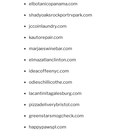
elbotanicopanama.com
shadyoaksrockportrvpark.com
jccoinlaundry.com
kautorepair.com
marjaeswinebar.com
elmazatlanclinton.com
ideacoffeenyc.com
odieschillicothe.com
lacantinitagalesburg.com
pizzadeliverybristol.com
greenstarsmogcheck.com
happypawspl.com