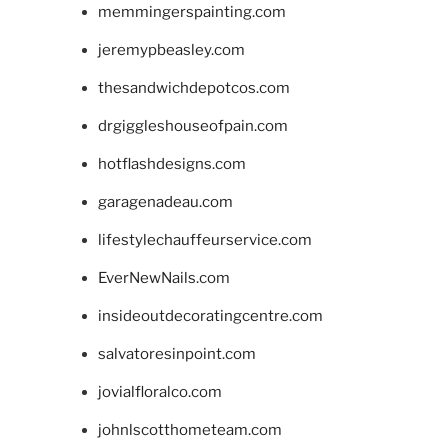
memmingerspainting.com
jeremypbeasley.com
thesandwichdepotcos.com
drgiggleshouseofpain.com
hotflashdesigns.com
garagenadeau.com
lifestylechauffeurservice.com
EverNewNails.com
insideoutdecoratingcentre.com
salvatoresinpoint.com
jovialfloralco.com
johnlscotthometeam.com