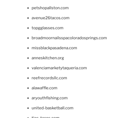
petshopallston.com
avenue26tacos.com
topgglasses.com
broadmoornailsspacoloradosprings.com
missblackpasadena.com
anneskitchen.org
valenciamarketytaqueria.com
reefrecordsllc.com
alawaffle.com
aryouthfishing.com
united-basketball.com
tios-tacos.com