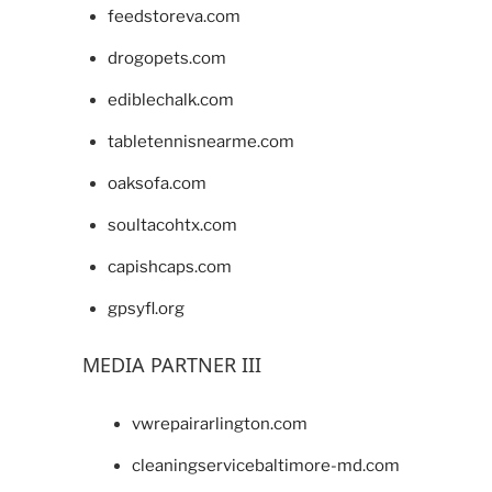
feedstoreva.com
drogopets.com
ediblechalk.com
tabletennisnearme.com
oaksofa.com
soultacohtx.com
capishcaps.com
gpsyfl.org
MEDIA PARTNER III
vwrepairarlington.com
cleaningservicebaltimore-md.com