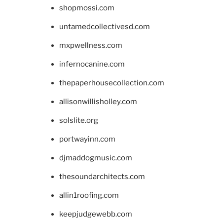
shopmossi.com
untamedcollectivesd.com
mxpwellness.com
infernocanine.com
thepaperhousecollection.com
allisonwillisholley.com
solslite.org
portwayinn.com
djmaddogmusic.com
thesoundarchitects.com
allin1roofing.com
keepjudgewebb.com