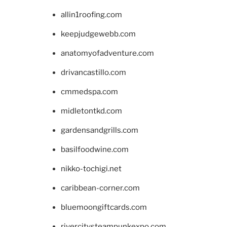
allin1roofing.com
keepjudgewebb.com
anatomyofadventure.com
drivancastillo.com
cmmedspa.com
midletontkd.com
gardensandgrills.com
basilfoodwine.com
nikko-tochigi.net
caribbean-corner.com
bluemoongiftcards.com
rivercitysteampunkexpo.com