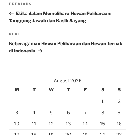
Post
Previous
PREVIOUS
navigation
Post
Etika dalam Memelihara Hewan Peliharaan:
Tanggung Jawab dan Kasih Sayang
Next
NEXT
Post
Keberagaman Hewan Peliharaan dan Hewan Ternak
di Indonesia
August 2026
M
T
W
T
F
S
S
1
2
3
4
5
6
7
8
9
10
11
12
13
14
15
16
17
18
19
20
21
22
23