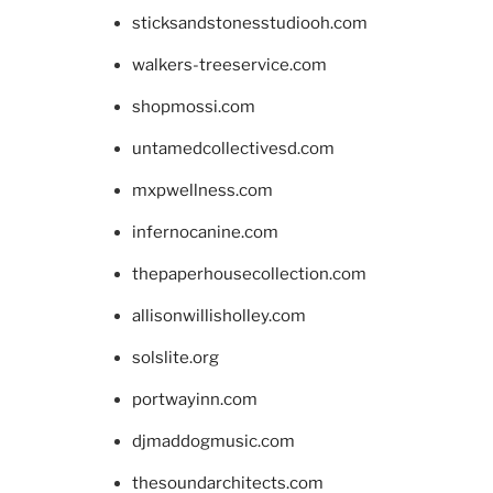
sticksandstonesstudiooh.com
walkers-treeservice.com
shopmossi.com
untamedcollectivesd.com
mxpwellness.com
infernocanine.com
thepaperhousecollection.com
allisonwillisholley.com
solslite.org
portwayinn.com
djmaddogmusic.com
thesoundarchitects.com