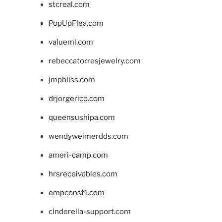
stcreal.com
PopUpFlea.com
valueml.com
rebeccatorresjewelry.com
jmpbliss.com
drjorgerico.com
queensushipa.com
wendyweimerdds.com
ameri-camp.com
hrsreceivables.com
empconst1.com
cinderella-support.com