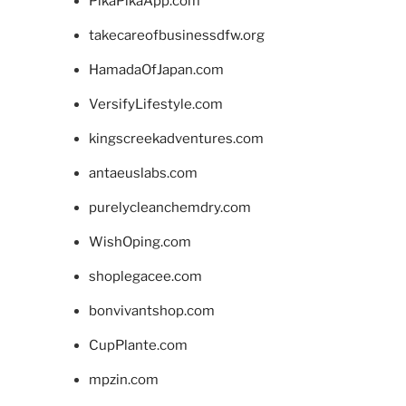
PikaPikaApp.com
takecareofbusinessdfw.org
HamadaOfJapan.com
VersifyLifestyle.com
kingscreekadventures.com
antaeuslabs.com
purelycleanchemdry.com
WishOping.com
shoplegacee.com
bonvivantshop.com
CupPlante.com
mpzin.com