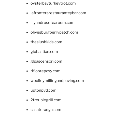
oysterbayturkeytrot.com
lafronterarestauranteybar.com
lilyandrosetearoom.com
olivesburgberrypatch.com
theslushkids.com
giobastian.com
glpascensori.com
rifloorepoxy.com
woolleymillingandpaving.com
uptonpvd.com
2troublegrill.com
casateranga.com