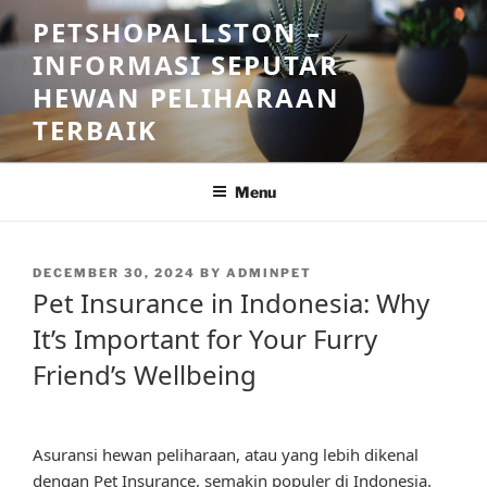
Skip
PETSHOPALLSTON –
to
INFORMASI SEPUTAR
content
HEWAN PELIHARAAN
TERBAIK
Menu
POSTED
DECEMBER 30, 2024
BY
ADMINPET
ON
Pet Insurance in Indonesia: Why
It’s Important for Your Furry
Friend’s Wellbeing
Asuransi hewan peliharaan, atau yang lebih dikenal
dengan Pet Insurance, semakin populer di Indonesia.