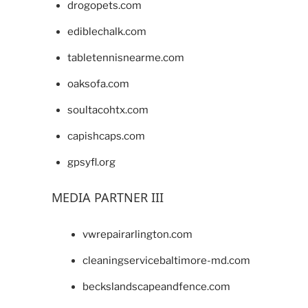
drogopets.com
ediblechalk.com
tabletennisnearme.com
oaksofa.com
soultacohtx.com
capishcaps.com
gpsyfl.org
MEDIA PARTNER III
vwrepairarlington.com
cleaningservicebaltimore-md.com
beckslandscapeandfence.com