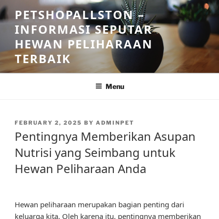
Skip
PETSHOPALLSTON –
to
INFORMASI SEPUTAR
content
HEWAN PELIHARAAN
TERBAIK
Menu
POSTED
FEBRUARY 2, 2025
BY
ADMINPET
ON
Pentingnya Memberikan Asupan
Nutrisi yang Seimbang untuk
Hewan Peliharaan Anda
Hewan peliharaan merupakan bagian penting dari
keluarga kita. Oleh karena itu, pentingnya memberikan