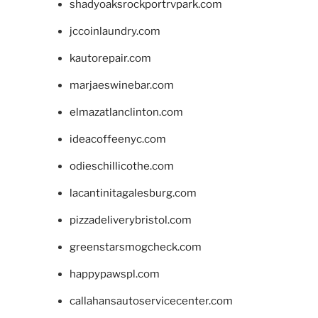
shadyoaksrockportrvpark.com
jccoinlaundry.com
kautorepair.com
marjaeswinebar.com
elmazatlanclinton.com
ideacoffeenyc.com
odieschillicothe.com
lacantinitagalesburg.com
pizzadeliverybristol.com
greenstarsmogcheck.com
happypawspl.com
callahansautoservicecenter.com