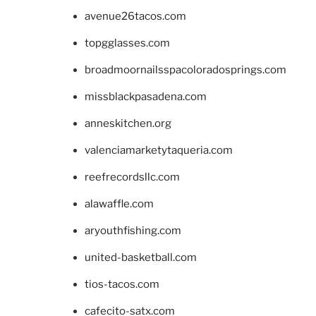
avenue26tacos.com
topgglasses.com
broadmoornailsspacoloradosprings.com
missblackpasadena.com
anneskitchen.org
valenciamarketytaqueria.com
reefrecordsllc.com
alawaffle.com
aryouthfishing.com
united-basketball.com
tios-tacos.com
cafecito-satx.com