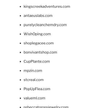
kingscreekadventures.com
antaeuslabs.com
purelycleanchemdry.com
WishOping.com
shoplegacee.com
bonvivantshop.com
CupPlante.com
mpzin.com
stcreal.com
PopUpFlea.com
valueml.com
rebeccatorresjewelry.com