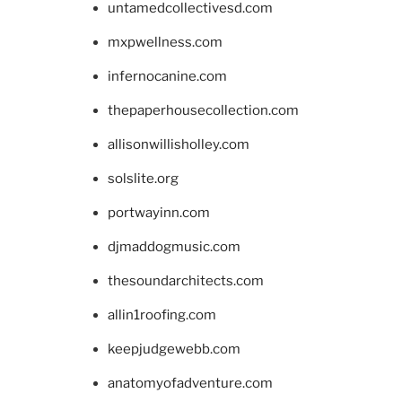
untamedcollectivesd.com
mxpwellness.com
infernocanine.com
thepaperhousecollection.com
allisonwillisholley.com
solslite.org
portwayinn.com
djmaddogmusic.com
thesoundarchitects.com
allin1roofing.com
keepjudgewebb.com
anatomyofadventure.com