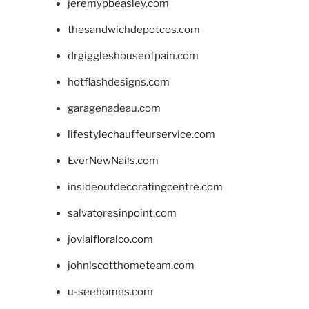
jeremypbeasley.com
thesandwichdepotcos.com
drgiggleshouseofpain.com
hotflashdesigns.com
garagenadeau.com
lifestylechauffeurservice.com
EverNewNails.com
insideoutdecoratingcentre.com
salvatoresinpoint.com
jovialfloralco.com
johnlscotthometeam.com
u-seehomes.com