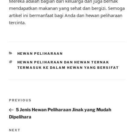
Mereka adalah bagian dari keluarga dan juga berhak
mendapatkan makanan yang sehat dan bergizi. Semoga
artikel ini bermanfaat bagi Anda dan hewan peliharaan
tercinta.
CATEGORIES
HEWAN PELIHARAAN
TAGS
HEWAN PELIHARAAN DAN HEWAN TERNAK
TERMASUK KE DALAM HEWAN YANG BERSIFAT
Post
Previous
PREVIOUS
navigation
Post
5 Jenis Hewan Peliharaan Jinak yang Mudah
Dipelihara
Next
NEXT