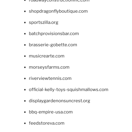
roadwayconstructioninc.com
shopdragonflyboutique.com
sportszilla.org
batchprovisionsbar.com
brasserie-gobette.com
musicrearte.com
morseysfarms.com
riverviewtennis.com
official-kelly-toys-squishmallows.com
displaygardenonsuncrest.org
bbq-empire-usa.com
feedstoreva.com