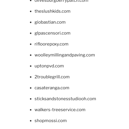
olivesburgberrypatch.com
theslushkids.com
giobastian.com
glpascensori.com
rifloorepoxy.com
woolleymillingandpaving.com
uptonpvd.com
2troublegrill.com
casateranga.com
sticksandstonesstudiooh.com
walkers-treeservice.com
shopmossi.com