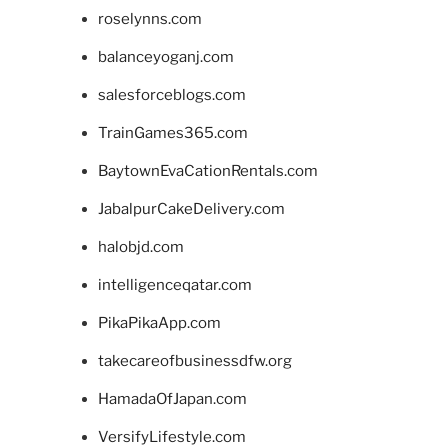
roselynns.com
balanceyoganj.com
salesforceblogs.com
TrainGames365.com
BaytownEvaCationRentals.com
JabalpurCakeDelivery.com
halobjd.com
intelligenceqatar.com
PikaPikaApp.com
takecareofbusinessdfw.org
HamadaOfJapan.com
VersifyLifestyle.com