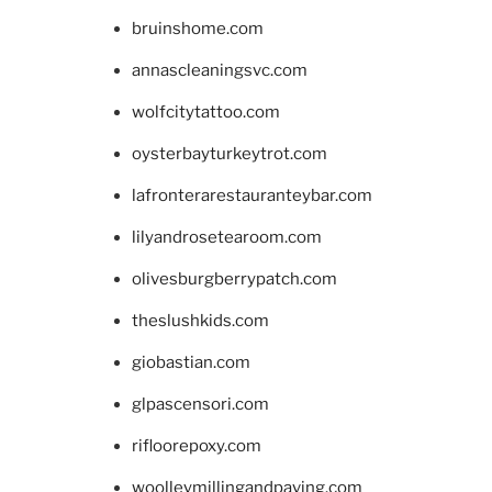
bruinshome.com
annascleaningsvc.com
wolfcitytattoo.com
oysterbayturkeytrot.com
lafronterarestauranteybar.com
lilyandrosetearoom.com
olivesburgberrypatch.com
theslushkids.com
giobastian.com
glpascensori.com
rifloorepoxy.com
woolleymillingandpaving.com