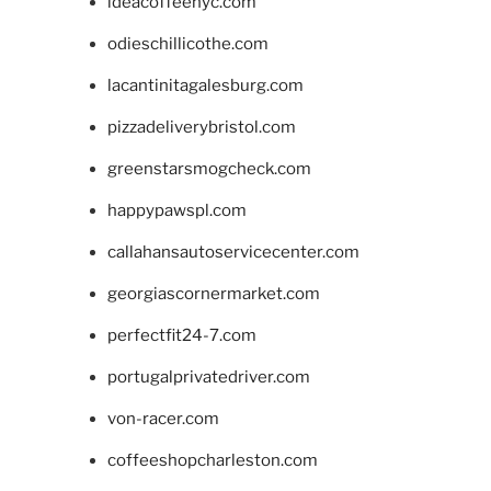
ideacoffeenyc.com
odieschillicothe.com
lacantinitagalesburg.com
pizzadeliverybristol.com
greenstarsmogcheck.com
happypawspl.com
callahansautoservicecenter.com
georgiascornermarket.com
perfectfit24-7.com
portugalprivatedriver.com
von-racer.com
coffeeshopcharleston.com