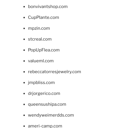
bonvivantshop.com
CupPlante.com
mpzin.com
stcreal.com
PopUpFlea.com
valueml.com
rebeccatorresjewelry.com
jmpbliss.com
drjorgerico.com
queensushipa.com
wendyweimerdds.com
ameri-camp.com