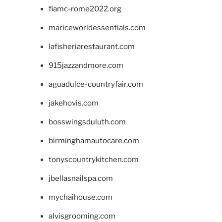
fiamc-rome2022.org
mariceworldessentials.com
lafisheriarestaurant.com
915jazzandmore.com
aguadulce-countryfair.com
jakehovis.com
bosswingsduluth.com
birminghamautocare.com
tonyscountrykitchen.com
jbellasnailspa.com
mychaihouse.com
alvisgrooming.com