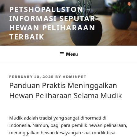
Skip
PETSHOPALLSTON –
to
INFORMASI SEPUTAR
content
HEWAN PELIHARAAN
TERBAIK
Menu
POSTED
FEBRUARY 10, 2025
BY
ADMINPET
ON
Panduan Praktis Meninggalkan
Hewan Peliharaan Selama Mudik
Mudik adalah tradisi yang sangat dihormati di
Indonesia. Namun, bagi para pemilik hewan peliharaan,
meninggalkan hewan kesayangan saat mudik bisa