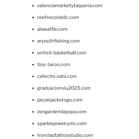
valenciamarketytaqueria.com
reefrecordsllc.com
alawaffle.com
aryouthfishing.com
united-basketball.com
tios-tacos.com
cafecito-satx.com
graduacionviu2023.com
pecanjackstogo.com
zengardendayspa.com
sparklejewelryinc.com
ironcladtattoostudio.com