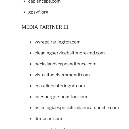
capishcaps.com
gpsyfl.org
MEDIA PARTNER III
vwrepairarlington.com
cleaningservicebaltimore-md.com
beckslandscapeandfence.com
vistaaltadelveramendi.com
coastlinecateringnc.com
cuesburgershouston.com
psicologiaespecializadaencampeche.com
dmtacos.com