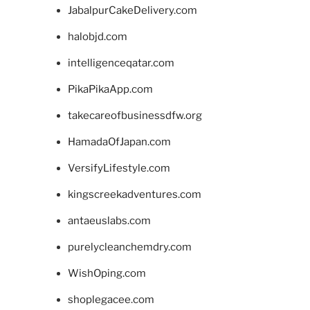
JabalpurCakeDelivery.com
halobjd.com
intelligenceqatar.com
PikaPikaApp.com
takecareofbusinessdfw.org
HamadaOfJapan.com
VersifyLifestyle.com
kingscreekadventures.com
antaeuslabs.com
purelycleanchemdry.com
WishOping.com
shoplegacee.com