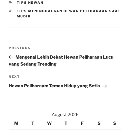
CATEGORIES
TIPS HEWAN
TAGS
TIPS MENINGGALKAN HEWAN PELIHARAAN SAAT
MUDIK
Post
Previous
PREVIOUS
navigation
Post
Mengenal Lebih Dekat Hewan Peliharaan Lucu
yang Sedang Trending
Next
NEXT
Post
Hewan Peliharaan: Teman Hidup yang Setia
August 2026
M
T
W
T
F
S
S