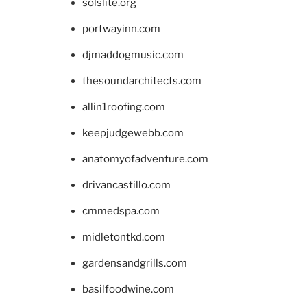
solslite.org
portwayinn.com
djmaddogmusic.com
thesoundarchitects.com
allin1roofing.com
keepjudgewebb.com
anatomyofadventure.com
drivancastillo.com
cmmedspa.com
midletontkd.com
gardensandgrills.com
basilfoodwine.com