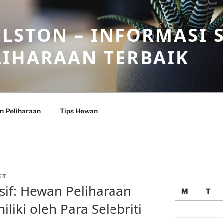
LSTON – INFORMASI 
LIHARAAN TERBAIK
n Peliharaan
Tips Hewan
ET
if: Hewan Peliharaan
M
T
liki oleh Para Selebriti