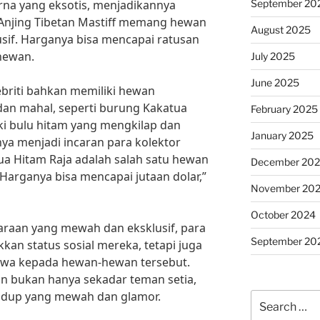
September 20
arna yang eksotis, menjadikannya
Anjing Tibetan Mastiff memang hewan
August 2025
usif. Harganya bisa mencapai ratusan
 hewan.
July 2025
June 2025
ebriti bahkan memiliki hewan
 dan mahal, seperti burung Kakatua
February 2025
iki bulu hitam yang mengkilap dan
January 2025
a menjadi incaran para kolektor
a Hitam Raja adalah salah satu hewan
December 20
 Harganya bisa mencapai jutaan dolar,”
November 20
October 2024
araan yang mewah dan eksklusif, para
September 20
kkan status sosial mereka, tetapi juga
ewa kepada hewan-hewan tersebut.
n bukan hanya sekadar teman setia,
 hidup yang mewah dan glamor.
Search
for: