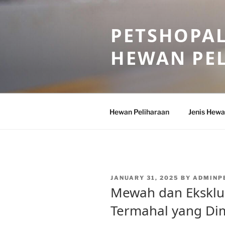
Skip
to
PETSHOPAL
content
HEWAN PE
Hewan Peliharaan
Jenis Hewa
POSTED
JANUARY 31, 2025
BY
ADMINP
ON
Mewah dan Eksklus
Termahal yang Dimi