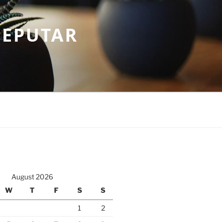
SEPUTAR
August 2026
W
T
F
S
S
1
2