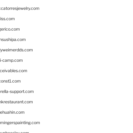
ccatorresjewelry.com
liss.com
gerico.com
nsushipa.com
yweimerdds.com
i-camp.com
eceivables.com
onst1.com
rella-support.com
inkrestaurant.com
rehuahin.com
ingerspainting.com
mypbeasley.com