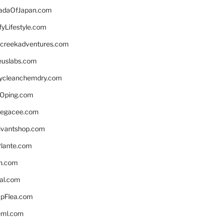
daOfJapan.com
fyLifestyle.com
screekadventures.com
euslabs.com
lycleanchemdry.com
Oping.com
legacee.com
ivantshop.com
lante.com
n.com
eal.com
pFlea.com
eml.com