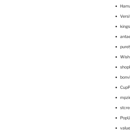
Hama
Versi
king
anta
pure
Wish
shop
bonv
CupP
mpzi
stcr
PopU
valu