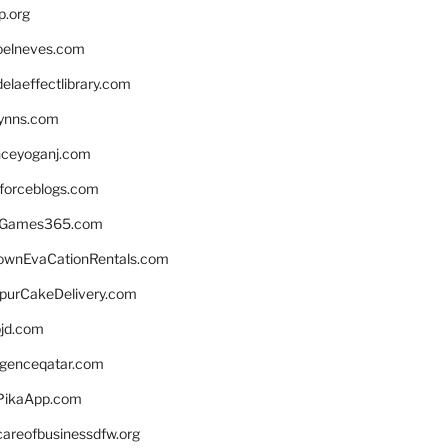
p.org
elneves.com
laeffectlibrary.com
lynns.com
nceyoganj.com
sforceblogs.com
nGames365.com
ownEvaCationRentals.com
lpurCakeDelivery.com
bjd.com
ligenceqatar.com
PikaApp.com
careofbusinessdfw.org