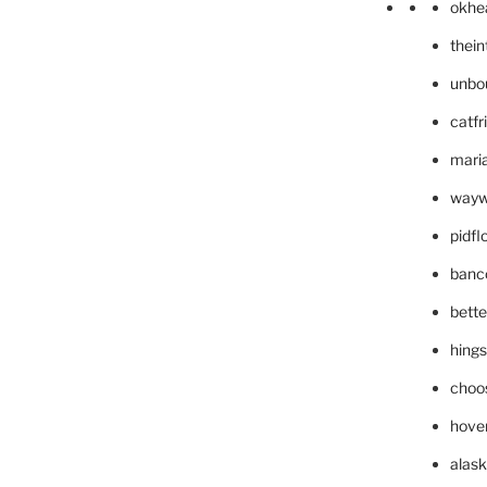
okhe
thei
unbo
catfr
maria
wayw
pidf
banc
bett
hing
choo
hove
alask