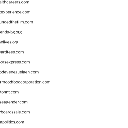
althcareers.com
ntexperience.com
undedthefilm.com
iends-bg.org
nlives.org
ardtees.com
loorsexpress.com
odevenezuelaen.com
ermoodfoodcorporation.com
stonnt.com
seagender.com
rboardssale.com
apolitics.com