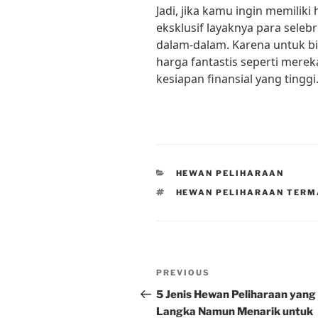
Jadi, jika kamu ingin memili
eksklusif layaknya para seleb
dalam-dalam. Karena untuk b
harga fantastis seperti mer
kesiapan finansial yang tinggi
CATEGORIES
HEWAN PELIHARAAN
TAGS
HEWAN PELIHARAAN TER
Post
Previous
PREVIOUS
navigation
Post
5 Jenis Hewan Peliharaan yang
Langka Namun Menarik untuk