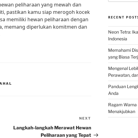
ki hewan peliharaan yang mewah dan
riti, pastikan kamu siap merogoh kocek
RECENT POST
isa memiliki hewan peliharaan dengan
eka, memang diperlukan komitmen dan
Neon Tetra: Ik
.
Indonesia
Memahami Discu
yang Biasa Terj
Mengenal Lebih
Perawatan, da
MAHAL
Panduan Lengk
Anda
Ragam Warna d
Menakjubkan
NEXT
Next
Post
Langkah-langkah Merawat Hewan
Peliharaan yang Tepat