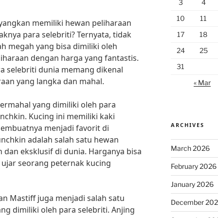
3
4
10
11
ngkan memiliki hewan peliharaan
knya para selebriti? Ternyata, tidak
17
18
 megah yang bisa dimiliki oleh
24
25
liharaan dengan harga yang fantastis.
31
ra selebriti dunia memang dikenal
raan yang langka dan mahal.
« Mar
ermahal yang dimiliki oleh para
nchkin. Kucing ini memiliki kaki
ARCHIVES
embuatnya menjadi favorit di
Munchkin adalah salah satu hewan
March 2026
 dan eksklusif di dunia. Harganya bisa
 ujar seorang peternak kucing
February 2026
January 2026
tan Mastiff juga menjadi salah satu
December 20
 dimiliki oleh para selebriti. Anjing