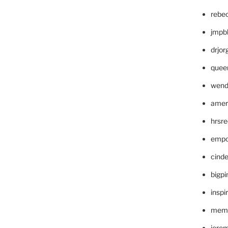
rebe
jmpb
drjor
quee
wend
amer
hrsr
empc
cinde
bigp
inspi
memm
jere