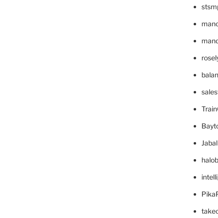
stsm
mano
mande
rose
bala
sale
Trai
Bayt
Jaba
halo
intel
Pika
take