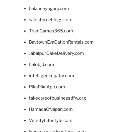
balanceyoganj.com
salesforceblogs.com
TrainGames365.com
BaytownEvaCationRentals.com
JabalpurCakeDelivery.com
halobjd.com
intelligenceqatar.com
PikaPikaApp.com
takecareofbusinessdfw.org
HamadaOfJapan.com
VersifyLifestyle.com
kingscreekadventures.com