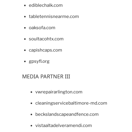
ediblechalk.com
tabletennisnearme.com
oaksofa.com
soultacohtx.com
capishcaps.com
gpsyfl.org
MEDIA PARTNER III
vwrepairarlington.com
cleaningservicebaltimore-md.com
beckslandscapeandfence.com
vistaaltadelveramendi.com