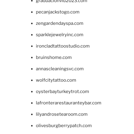
graduacionviu2023.com
pecanjackstogo.com
zengardendayspa.com
sparklejewelryinc.com
ironcladtattoostudio.com
bruinshome.com
annascleaningsvc.com
wolfcitytattoo.com
oysterbayturkeytrot.com
lafronterarestauranteybar.com
lilyandrosetearoom.com
olivesburgberrypatch.com