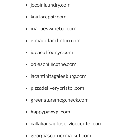
jccoinlaundry.com
kautorepair.com
marjaeswinebar.com
elmazatlanclinton.com
ideacoffeenyc.com
odieschillicothe.com
lacantinitagalesburg.com
pizzadeliverybristol.com
greenstarsmogcheck.com
happypawspl.com
callahansautoservicecenter.com
georgiascornermarket.com