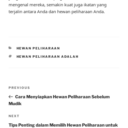
mengenal mereka, semakin kuat juga ikatan yang
terjalin antara Anda dan hewan peliharaan Anda.
CATEGORIES
HEWAN PELIHARAAN
TAGS
HEWAN PELIHARAAN ADALAH
Post
Previous
PREVIOUS
navigation
Post
Cara Menyiapkan Hewan Peliharaan Sebelum
Mudik
Next
NEXT
Post
Tips Penting dalam Memilih Hewan Peliharaan untuk