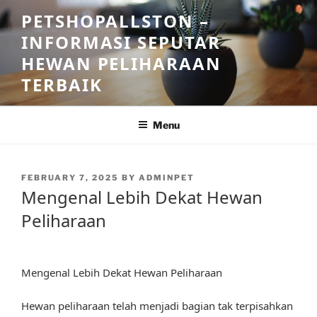
Skip
PETSHOPALLSTON –
to
INFORMASI SEPUTAR
content
HEWAN PELIHARAAN
TERBAIK
Menu
POSTED
FEBRUARY 7, 2025
BY
ADMINPET
ON
Mengenal Lebih Dekat Hewan
Peliharaan
Mengenal Lebih Dekat Hewan Peliharaan
Hewan peliharaan telah menjadi bagian tak terpisahkan