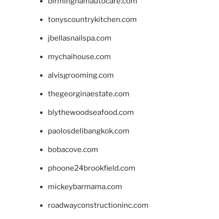
birminghamautocare.com
tonyscountrykitchen.com
jbellasnailspa.com
mychaihouse.com
alvisgrooming.com
thegeorginaestate.com
blythewoodseafood.com
paolosdelibangkok.com
bobacove.com
phoone24brookfield.com
mickeybarmama.com
roadwayconstructioninc.com