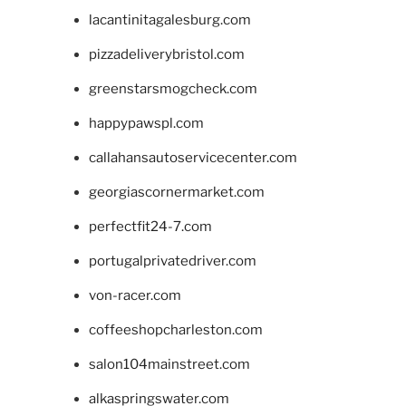
lacantinitagalesburg.com
pizzadeliverybristol.com
greenstarsmogcheck.com
happypawspl.com
callahansautoservicecenter.com
georgiascornermarket.com
perfectfit24-7.com
portugalprivatedriver.com
von-racer.com
coffeeshopcharleston.com
salon104mainstreet.com
alkaspringswater.com