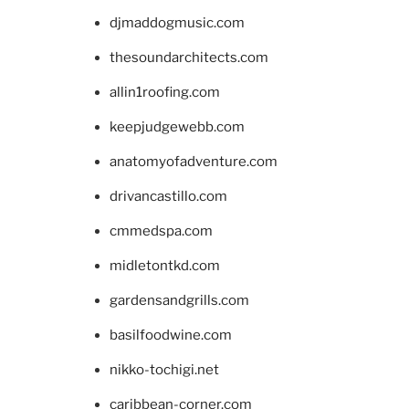
djmaddogmusic.com
thesoundarchitects.com
allin1roofing.com
keepjudgewebb.com
anatomyofadventure.com
drivancastillo.com
cmmedspa.com
midletontkd.com
gardensandgrills.com
basilfoodwine.com
nikko-tochigi.net
caribbean-corner.com