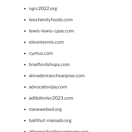
ngrc2022.org
leesfamilyfoods.com
lewis-lewis-cpas.com
eleontennis.com
cyetus.com
bradfordshops.com
almadenranchsanjose.com
advocatevijay.com
adlibilimler2023.com
naswwebed.org
balithut-manado.org
alteregotradingcompany.org