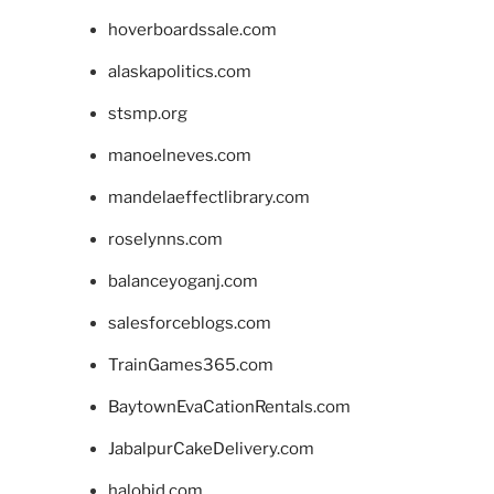
hoverboardssale.com
alaskapolitics.com
stsmp.org
manoelneves.com
mandelaeffectlibrary.com
roselynns.com
balanceyoganj.com
salesforceblogs.com
TrainGames365.com
BaytownEvaCationRentals.com
JabalpurCakeDelivery.com
halobjd.com