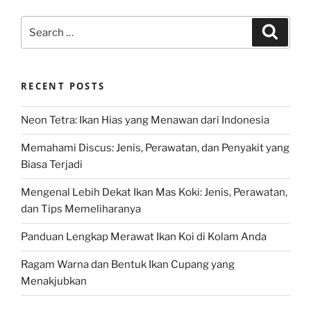
Search
Search
for:
RECENT POSTS
Neon Tetra: Ikan Hias yang Menawan dari Indonesia
Memahami Discus: Jenis, Perawatan, dan Penyakit yang
Biasa Terjadi
Mengenal Lebih Dekat Ikan Mas Koki: Jenis, Perawatan,
dan Tips Memeliharanya
Panduan Lengkap Merawat Ikan Koi di Kolam Anda
Ragam Warna dan Bentuk Ikan Cupang yang
Menakjubkan