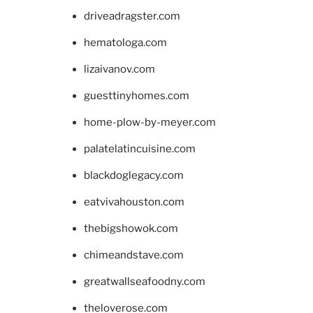
driveadragster.com
hematologa.com
lizaivanov.com
guesttinyhomes.com
home-plow-by-meyer.com
palatelatincuisine.com
blackdoglegacy.com
eatvivahouston.com
thebigshowok.com
chimeandstave.com
greatwallseafoodny.com
theloverose.com