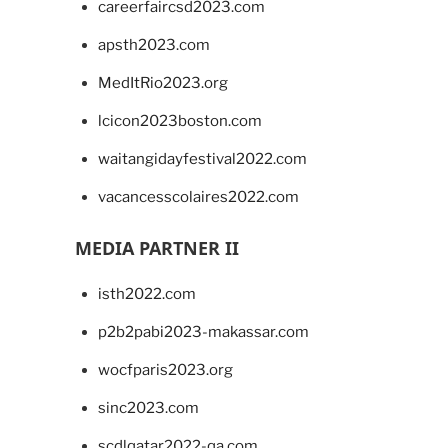
careerfaircsd2023.com
apsth2023.com
MedItRio2023.org
lcicon2023boston.com
waitangidayfestival2022.com
vacancesscolaires2022.com
MEDIA PARTNER II
isth2022.com
p2b2pabi2023-makassar.com
wocfparis2023.org
sinc2023.com
scdlqatar2022-qa.com