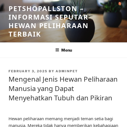
Skip
PETSHOPALLSTON –
to
INFORMASI SEPUTAR
content
HEWAN PELIHARAAN
TERBAIK
Menu
POSTED
FEBRUARY 3, 2025
BY
ADMINPET
ON
Mengenal Jenis Hewan Peliharaan
Manusia yang Dapat
Menyehatkan Tubuh dan Pikiran
Hewan peliharaan memang menjadi teman setia bagi
manusia. Mereka tidak hanya memberikan kebahagiaan