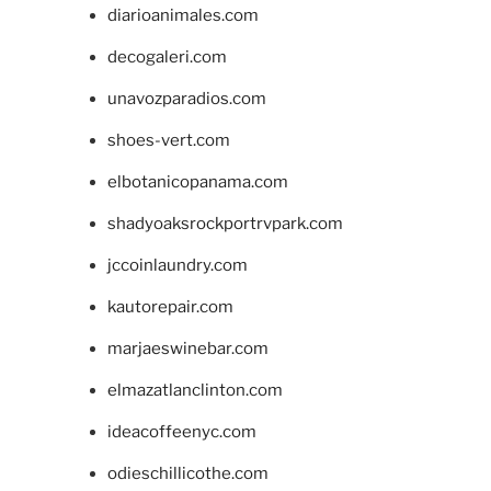
diarioanimales.com
decogaleri.com
unavozparadios.com
shoes-vert.com
elbotanicopanama.com
shadyoaksrockportrvpark.com
jccoinlaundry.com
kautorepair.com
marjaeswinebar.com
elmazatlanclinton.com
ideacoffeenyc.com
odieschillicothe.com