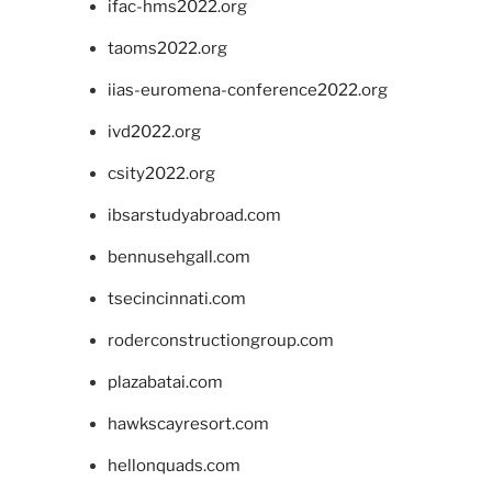
ifac-hms2022.org
taoms2022.org
iias-euromena-conference2022.org
ivd2022.org
csity2022.org
ibsarstudyabroad.com
bennusehgall.com
tsecincinnati.com
roderconstructiongroup.com
plazabatai.com
hawkscayresort.com
hellonquads.com