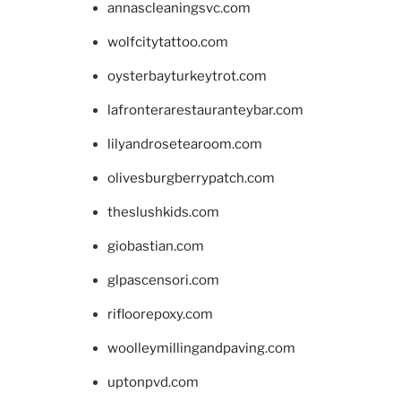
annascleaningsvc.com
wolfcitytattoo.com
oysterbayturkeytrot.com
lafronterarestauranteybar.com
lilyandrosetearoom.com
olivesburgberrypatch.com
theslushkids.com
giobastian.com
glpascensori.com
rifloorepoxy.com
woolleymillingandpaving.com
uptonpvd.com