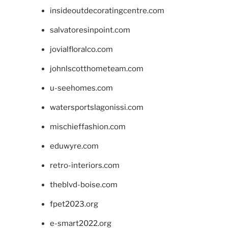
insideoutdecoratingcentre.com
salvatoresinpoint.com
jovialfloralco.com
johnlscotthometeam.com
u-seehomes.com
watersportslagonissi.com
mischieffashion.com
eduwyre.com
retro-interiors.com
theblvd-boise.com
fpet2023.org
e-smart2022.org