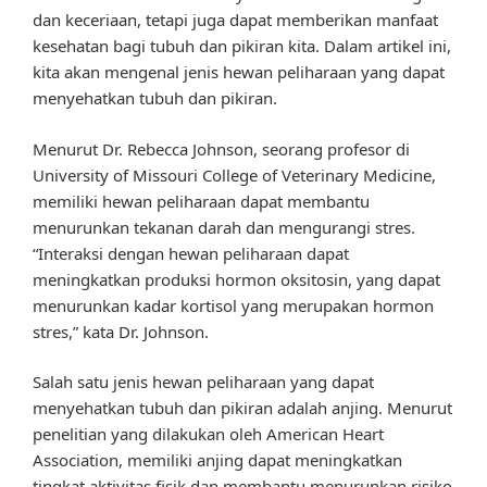
dan keceriaan, tetapi juga dapat memberikan manfaat
kesehatan bagi tubuh dan pikiran kita. Dalam artikel ini,
kita akan mengenal jenis hewan peliharaan yang dapat
menyehatkan tubuh dan pikiran.
Menurut Dr. Rebecca Johnson, seorang profesor di
University of Missouri College of Veterinary Medicine,
memiliki hewan peliharaan dapat membantu
menurunkan tekanan darah dan mengurangi stres.
“Interaksi dengan hewan peliharaan dapat
meningkatkan produksi hormon oksitosin, yang dapat
menurunkan kadar kortisol yang merupakan hormon
stres,” kata Dr. Johnson.
Salah satu jenis hewan peliharaan yang dapat
menyehatkan tubuh dan pikiran adalah anjing. Menurut
penelitian yang dilakukan oleh American Heart
Association, memiliki anjing dapat meningkatkan
tingkat aktivitas fisik dan membantu menurunkan risiko