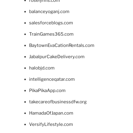
roselynns.com
balanceyoganj.com
salesforceblogs.com
TrainGames365.com
BaytownEvaCationRentals.com
JabalpurCakeDelivery.com
halobjd.com
intelligenceqatar.com
PikaPikaApp.com
takecareofbusinessdfw.org
HamadaOfJapan.com
VersifyLifestyle.com