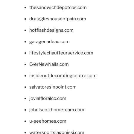
thesandwichdepotcos.com
drgiggleshouseofpain.com
hotflashdesigns.com
garagenadeau.com
lifestylechauffeurservice.com
EverNewNails.com
insideoutdecoratingcentre.com
salvatoresinpoint.com
jovialfloralco.com
johnlscotthometeam.com
u-seehomes.com
watersportslagonissi.com