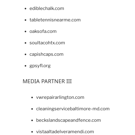
ediblechalk.com
tabletennisnearme.com
oaksofa.com
soultacohtx.com
capishcaps.com
gpsyfl.org
MEDIA PARTNER III
vwrepairarlington.com
cleaningservicebaltimore-md.com
beckslandscapeandfence.com
vistaaltadelveramendi.com