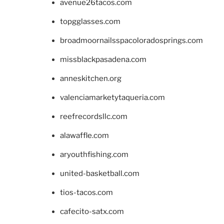
avenue26tacos.com
topgglasses.com
broadmoornailsspacoloradosprings.com
missblackpasadena.com
anneskitchen.org
valenciamarketytaqueria.com
reefrecordsllc.com
alawaffle.com
aryouthfishing.com
united-basketball.com
tios-tacos.com
cafecito-satx.com