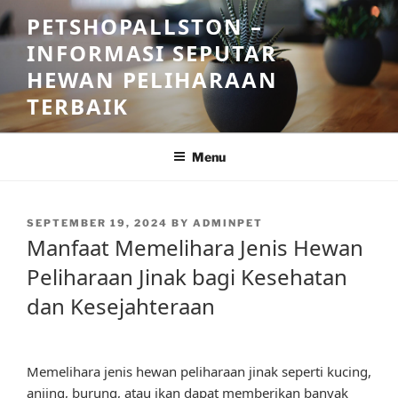
Skip
PETSHOPALLSTON –
to
INFORMASI SEPUTAR
content
HEWAN PELIHARAAN
TERBAIK
Menu
POSTED
SEPTEMBER 19, 2024
BY
ADMINPET
ON
Manfaat Memelihara Jenis Hewan
Peliharaan Jinak bagi Kesehatan
dan Kesejahteraan
Memelihara jenis hewan peliharaan jinak seperti kucing,
anjing, burung, atau ikan dapat memberikan banyak