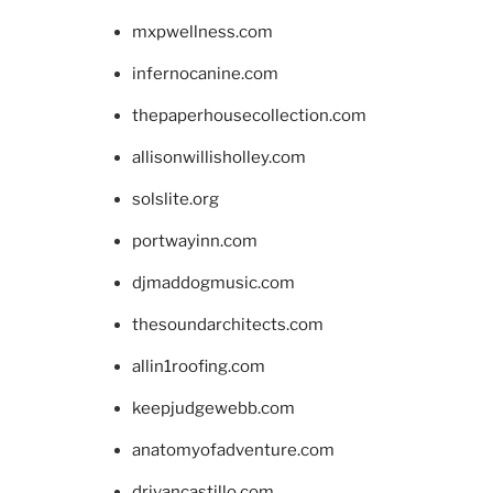
mxpwellness.com
infernocanine.com
thepaperhousecollection.com
allisonwillisholley.com
solslite.org
portwayinn.com
djmaddogmusic.com
thesoundarchitects.com
allin1roofing.com
keepjudgewebb.com
anatomyofadventure.com
drivancastillo.com