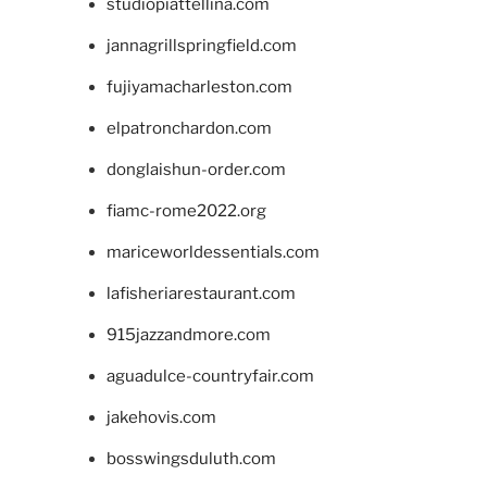
studiopiattellina.com
jannagrillspringfield.com
fujiyamacharleston.com
elpatronchardon.com
donglaishun-order.com
fiamc-rome2022.org
mariceworldessentials.com
lafisheriarestaurant.com
915jazzandmore.com
aguadulce-countryfair.com
jakehovis.com
bosswingsduluth.com