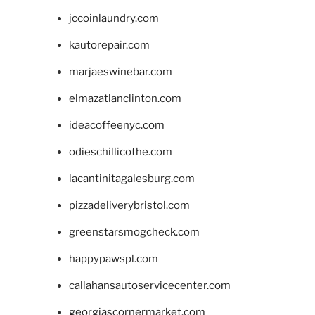
jccoinlaundry.com
kautorepair.com
marjaeswinebar.com
elmazatlanclinton.com
ideacoffeenyc.com
odieschillicothe.com
lacantinitagalesburg.com
pizzadeliverybristol.com
greenstarsmogcheck.com
happypawspl.com
callahansautoservicecenter.com
georgiascornermarket.com