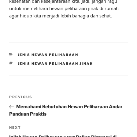
kesehatan dan kesejahteraan kita. Jadi, jangan ragu
untuk memelihara hewan peliharaan jinak di rumah
agar hidup kita menjadi lebih bahagia dan sehat.
CATEGORIES
JENIS HEWAN PELIHARAAN
TAGS
JENIS HEWAN PELIHARAAN JINAK
Post
Previous
PREVIOUS
navigation
Post
Memahami Kebutuhan Hewan Peliharaan Anda:
Panduan Praktis
Next
NEXT
Post