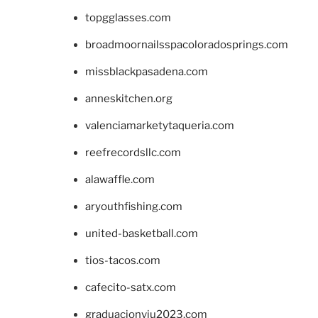
topgglasses.com
broadmoornailsspacoloradosprings.com
missblackpasadena.com
anneskitchen.org
valenciamarketytaqueria.com
reefrecordsllc.com
alawaffle.com
aryouthfishing.com
united-basketball.com
tios-tacos.com
cafecito-satx.com
graduacionviu2023.com