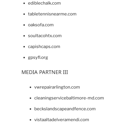
ediblechalk.com
tabletennisnearme.com
oaksofa.com
soultacohtx.com
capishcaps.com
gpsyfl.org
MEDIA PARTNER III
vwrepairarlington.com
cleaningservicebaltimore-md.com
beckslandscapeandfence.com
vistaaltadelveramendi.com