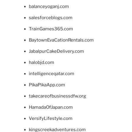
balanceyoganj.com
salesforceblogs.com
TrainGames365.com
BaytownEvaCationRentals.com
JabalpurCakeDelivery.com
halobjd.com
intelligenceqatar.com
PikaPikaApp.com
takecareofbusinessdfw.org
HamadaOfJapan.com
VersifyLifestyle.com
kingscreekadventures.com