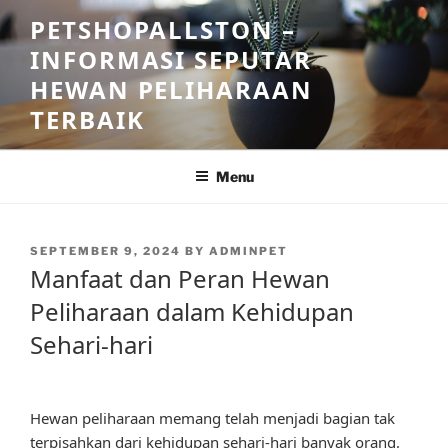
Skip
PETSHOPALLSTON –
to
INFORMASI SEPUTAR
content
HEWAN PELIHARAAN
TERBAIK
Menu
POSTED
SEPTEMBER 9, 2024
BY
ADMINPET
ON
Manfaat dan Peran Hewan
Peliharaan dalam Kehidupan
Sehari-hari
Hewan peliharaan memang telah menjadi bagian tak
terpisahkan dari kehidupan sehari-hari banyak orang.