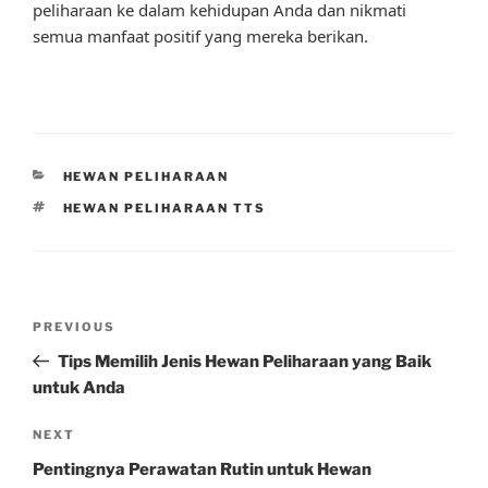
peliharaan ke dalam kehidupan Anda dan nikmati
semua manfaat positif yang mereka berikan.
CATEGORIES
HEWAN PELIHARAAN
TAGS
HEWAN PELIHARAAN TTS
Post
Previous
PREVIOUS
navigation
Post
Tips Memilih Jenis Hewan Peliharaan yang Baik
untuk Anda
Next
NEXT
Post
Pentingnya Perawatan Rutin untuk Hewan