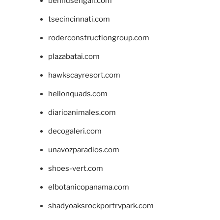
bennusehgall.com
tsecincinnati.com
roderconstructiongroup.com
plazabatai.com
hawkscayresort.com
hellonquads.com
diarioanimales.com
decogaleri.com
unavozparadios.com
shoes-vert.com
elbotanicopanama.com
shadyoaksrockportrvpark.com