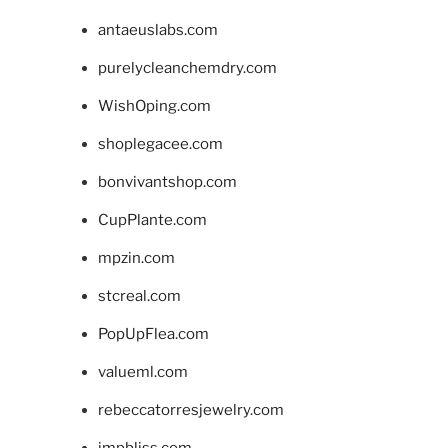
antaeuslabs.com
purelycleanchemdry.com
WishOping.com
shoplegacee.com
bonvivantshop.com
CupPlante.com
mpzin.com
stcreal.com
PopUpFlea.com
valueml.com
rebeccatorresjewelry.com
jmpbliss.com