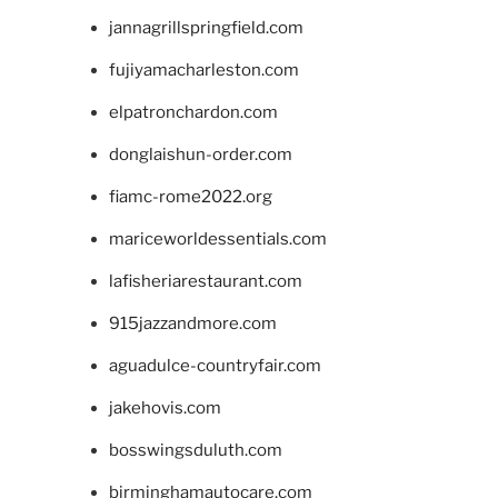
jannagrillspringfield.com
fujiyamacharleston.com
elpatronchardon.com
donglaishun-order.com
fiamc-rome2022.org
mariceworldessentials.com
lafisheriarestaurant.com
915jazzandmore.com
aguadulce-countryfair.com
jakehovis.com
bosswingsduluth.com
birminghamautocare.com