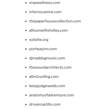
mxpwellness.com
infernocanine.com
thepaperhousecollection.com
allisonwillisholley.com
solslite.org
portwayinn.com
djmaddogmusic.com
thesoundarchitects.com
allin1roofing.com
keepjudgewebb.com
anatomyofadventure.com
drivancastillo.com