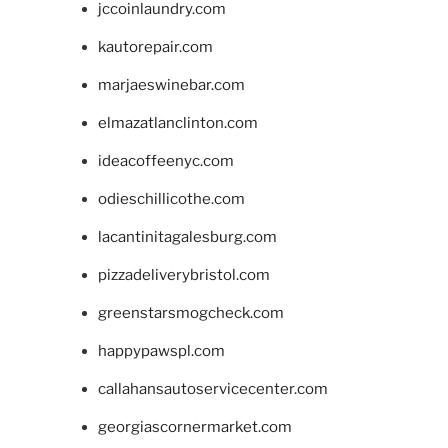
jccoinlaundry.com
kautorepair.com
marjaeswinebar.com
elmazatlanclinton.com
ideacoffeenyc.com
odieschillicothe.com
lacantinitagalesburg.com
pizzadeliverybristol.com
greenstarsmogcheck.com
happypawspl.com
callahansautoservicecenter.com
georgiascornermarket.com