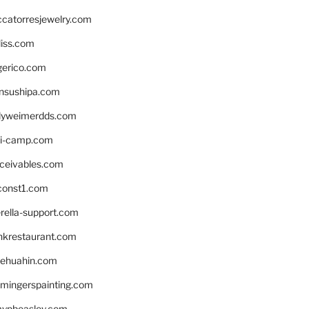
ccatorresjewelry.com
liss.com
gerico.com
nsushipa.com
yweimerdds.com
i-camp.com
eceivables.com
onst1.com
rella-support.com
inkrestaurant.com
rehuahin.com
ingerspainting.com
mypbeasley.com