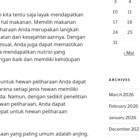
3
4
10
11
 kita tentu saja layak mendapatkan
m hal makanan. Memilih makanan
17
18
eliharaan Anda merupakan langkah
24
25
atan dan kesejahteraannya. Dengan
31
suai, Anda juga dapat memastikan
 mendapatkan nutrisi yang
« Mar
gan baik dan memiliki kehidupan
ARCHIVES
untuk hewan peliharaan Anda dapat
ena setiap jenis hewan memiliki
March 2026
da. Namun, dengan sedikit penelitian
ewan peliharaan, Anda dapat
February 2026
at untuk hewan peliharaan
January 2026
December 20
araan yang paling umum adalah anjing.