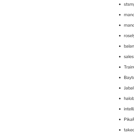
stsm
mano
mande
rose
bala
sale
Trai
Bayt
Jaba
halo
intel
Pika
take