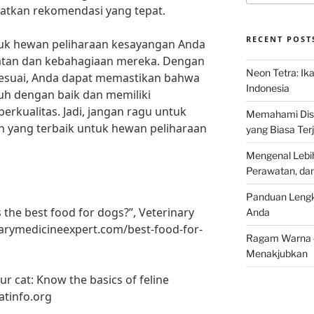
atkan rekomendasi yang tepat.
RECENT POST
uk hewan peliharaan kesayangan Anda
hatan dan kebahagiaan mereka. Dengan
Neon Tetra: Ik
suai, Anda dapat memastikan bahwa
Indonesia
h dengan baik dan memiliki
rkualitas. Jadi, jangan ragu untuk
Memahami Discu
 yang terbaik untuk hewan peliharaan
yang Biasa Terj
Mengenal Lebih
Perawatan, da
Panduan Lengk
s the best food for dogs?”, Veterinary
Anda
arymedicineexpert.com/best-food-for-
Ragam Warna d
Menakjubkan
our cat: Know the basics of feline
atinfo.org