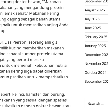
September 20
 seorang dokter hewan, “Makanan
 makanan yang mengandung protein
August 2025
dan lemak sehat.” Makanan kering
ung daging sebagai bahan utama
July 2025
ang baik untuk memastikan anjing Anda
June 2025
kup.
February 2025
. Lisa Pierson, seorang ahli gizi
January 2025
milik kucing memberikan makanan
ng sebagai sumber protein utama.
December 20
gat, yang berarti mereka
November 20
 untuk memenuhi kebutuhan nutrisi
kanan kering juga dapat diberikan
October 2024
namun pastikan untuk memperhatikan
September 20
eperti kelinci, hamster, dan burung,
akanan yang sesuai dengan spesies
Search
nsultasikan dengan dokter hewan atau
for: