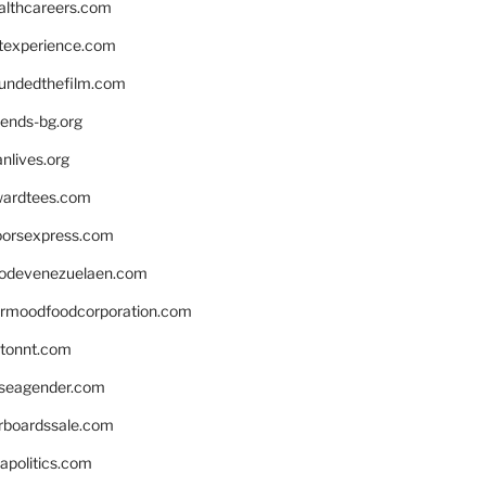
althcareers.com
ntexperience.com
undedthefilm.com
iends-bg.org
nlives.org
ardtees.com
loorsexpress.com
odevenezuelaen.com
ermoodfoodcorporation.com
stonnt.com
seagender.com
rboardssale.com
apolitics.com