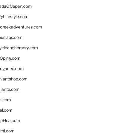
daOfJapan.com
fyLifestyle.com
screekadventures.com
euslabs.com
lycleanchemdry.com
Oping.com
legacee.com
ivantshop.com
lante.com
n.com
eal.com
pFlea.com
eml.com