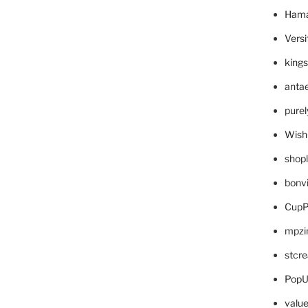
Hama
Versi
king
anta
pure
Wish
shop
bonv
CupP
mpzi
stcr
PopU
valu