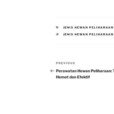
CATEGORIES
JENIS HEWAN PELIHARAAN
TAGS
JENIS HEWAN PELIHARAA
Post
Previous
PREVIOUS
navigation
Post
Perawatan Hewan Peliharaan: 
Hemat dan Efektif