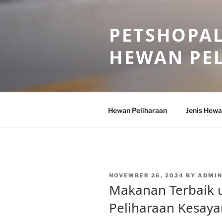
Skip
to
PETSHOPAL
content
HEWAN PE
Hewan Peliharaan
Jenis Hewa
POSTED
NOVEMBER 26, 2024
BY
ADMI
ON
Makanan Terbaik 
Peliharaan Kesay