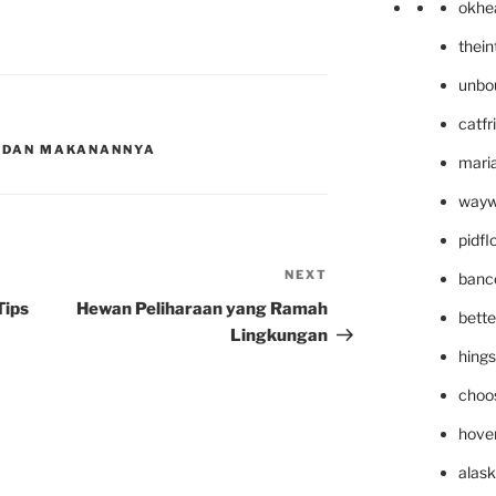
okhe
thei
unbo
catfr
N DAN MAKANANNYA
maria
wayw
pidf
NEXT
Next
banc
Post
Tips
Hewan Peliharaan yang Ramah
bett
Lingkungan
hing
choo
hove
alask