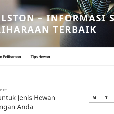
LSTON – INFORMASI 
LIHARAAN TERBAIK
n Peliharaan
Tips Hewan
NPET
untuk Jenis Hewan
M
T
angan Anda