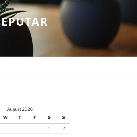
SEPUTAR
August 2026
W
T
F
S
S
1
2