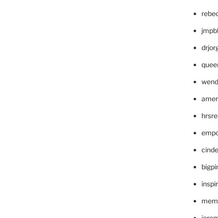
rebe
jmpb
drjor
quee
wend
amer
hrsr
empc
cinde
bigp
inspi
memm
jere