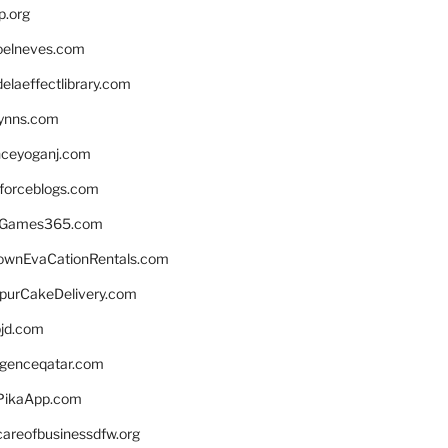
p.org
elneves.com
laeffectlibrary.com
lynns.com
nceyoganj.com
sforceblogs.com
nGames365.com
ownEvaCationRentals.com
lpurCakeDelivery.com
bjd.com
ligenceqatar.com
PikaApp.com
careofbusinessdfw.org