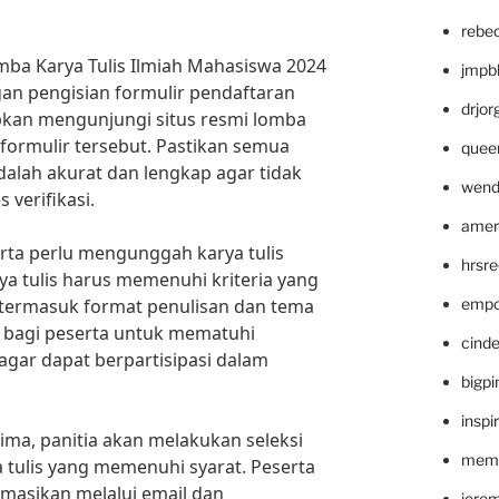
rebe
ba Karya Tulis Ilmiah Mahasiswa 2024
jmpb
gan pengisian formulir pendaftaran
drjor
apkan mengunjungi situs resmi lomba
ormulir tersebut. Pastikan semua
quee
alah akurat dan lengkap agar tidak
wend
 verifikasi.
amer
erta perlu mengunggah karya tulis
hrsr
rya tulis harus memenuhi kriteria yang
, termasuk format penulisan dan tema
empc
g bagi peserta untuk mematuhi
cinde
gar dapat berpartisipasi dalam
bigp
inspi
ma, panitia akan melakukan seleksi
memm
tulis yang memenuhi syarat. Peserta
ormasikan melalui email dan
jere