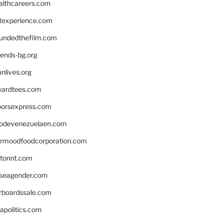
althcareers.com
ntexperience.com
undedthefilm.com
iends-bg.org
nlives.org
ardtees.com
loorsexpress.com
odevenezuelaen.com
ermoodfoodcorporation.com
stonnt.com
seagender.com
rboardssale.com
apolitics.com