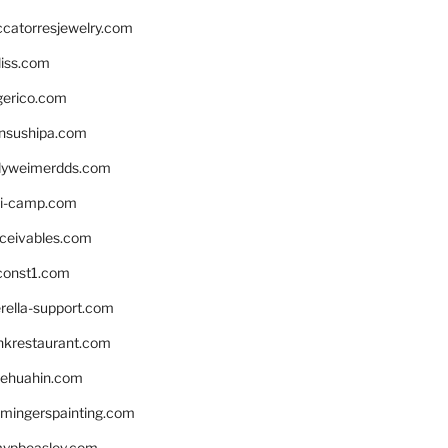
ccatorresjewelry.com
liss.com
gerico.com
nsushipa.com
yweimerdds.com
i-camp.com
eceivables.com
onst1.com
rella-support.com
inkrestaurant.com
rehuahin.com
ingerspainting.com
mypbeasley.com