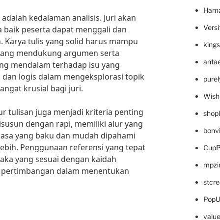
Hama
 adalah kedalaman analisis. Juri akan
Versi
baik peserta dapat menggali dan
h. Karya tulis yang solid harus mampu
king
 yang mendukung argumen serta
anta
g mendalam terhadap isu yang
s dan logis dalam mengeksplorasi topik
pure
ngat krusial bagi juri.
Wish
ur tulisan juga menjadi kriteria penting
shop
isusun dengan rapi, memiliki alur yang
bonv
hasa yang baku dan mudah dipahami
ebih. Penggunaan referensi yang tepat
CupP
aka yang sesuai dengan kaidah
mpzi
di pertimbangan dalam menentukan
stcr
PopU
valu