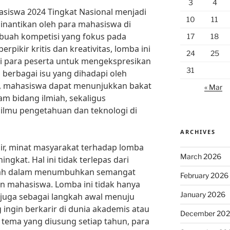
3
4
asiswa 2024 Tingkat Nasional menjadi
10
11
dinantikan oleh para mahasiswa di
ebuah kompetisi yang fokus pada
17
18
kir kritis dan kreativitas, lomba ini
24
25
 para peserta untuk mengekspresikan
31
as berbagai isu yang dihadapi oleh
ni, mahasiswa dapat menunjukkan bakat
« Mar
m bidang ilmiah, sekaligus
ilmu pengetahuan dan teknologi di
ARCHIVES
ir, minat masyarakat terhadap lomba
March 2026
ingkat. Hal ini tidak terlepas dari
lmiah dalam menumbuhkan semangat
February 2026
gan mahasiswa. Lomba ini tidak hanya
January 2026
i juga sebagai langkah awal menuju
 ingin berkarir di dunia akademis atau
December 20
 tema yang diusung setiap tahun, para