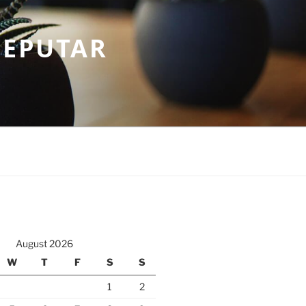
SEPUTAR
August 2026
W
T
F
S
S
1
2