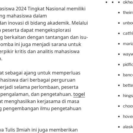
okhe
asiswa 2024 Tingkat Nasional memiliki
thei
ong mahasiswa dalam
n inovasi di bidang akademik. Melalui
unbo
ra peserta dapat mengeksplorasi
catfr
g berkaitan dengan tantangan dan isu-
 lomba ini juga menjadi sarana untuk
maria
kir kritis dan analitis mahasiswa
wayw
.
pidf
faat sebagai ajang untuk memperluas
banc
ahasiswa dari berbagai perguruan
bett
 terjadi selama perlombaan, peserta
n, pengalaman, dan pengetahuan.
togel
hing
at menghasilkan kerjasama di masa
choo
g pengembangan ilmu pengetahuan
hove
alask
a Tulis Ilmiah ini juga memberikan