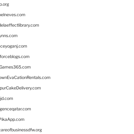
p.org
elneves.com
laeffectlibrary.com
lynns.com
nceyoganj.com
sforceblogs.com
nGames365.com
ownEvaCationRentals.com
lpurCakeDelivery.com
bjd.com
ligenceqatar.com
PikaApp.com
careofbusinessdfw.org