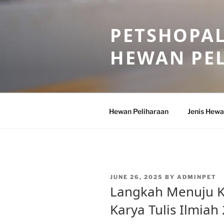
Skip
to
PETSHOPAL
content
HEWAN PE
Hewan Peliharaan
Jenis Hewa
POSTED
JUNE 26, 2025
BY
ADMINPET
ON
Langkah Menuju K
Karya Tulis Ilmiah