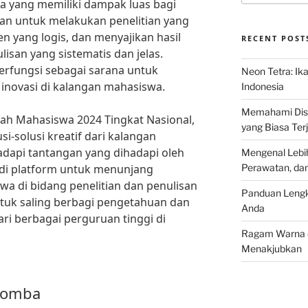
ya yang memiliki dampak luas bagi
an untuk melakukan penelitian yang
yang logis, dan menyajikan hasil
RECENT POST
isan yang sistematis dan jelas.
erfungsi sebagai sarana untuk
Neon Tetra: Ik
 inovasi di kalangan mahasiswa.
Indonesia
Memahami Discu
iah Mahasiswa 2024 Tingkat Nasional,
yang Biasa Terj
i-solusi kreatif dari kalangan
api tantangan yang dihadapi oleh
Mengenal Lebih
adi platform untuk menunjang
Perawatan, da
a di bidang penelitian dan penulisan
Panduan Lengk
untuk saling berbagi pengetahuan dan
Anda
ri berbagai perguruan tinggi di
Ragam Warna d
Menakjubkan
Lomba