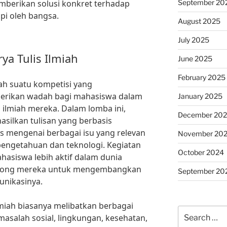
September 20
mberikan solusi konkret terhadap
pi oleh bangsa.
August 2025
July 2025
ya Tulis Ilmiah
June 2025
February 2025
lah suatu kompetisi yang
erikan wadah bagi mahasiswa dalam
January 2025
ilmiah mereka. Dalam lomba ini,
December 20
asilkan tulisan yang berbasis
tis mengenai berbagai isu yang relevan
November 20
ngetahuan dan teknologi. Kegiatan
October 2024
hasiswa lebih aktif dalam dunia
orong mereka untuk mengembangkan
September 20
nikasinya.
lmiah biasanya melibatkan berbagai
Search
asalah sosial, lingkungan, kesehatan,
for: