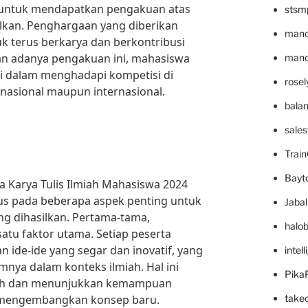
untuk mendapatkan pengakuan atas
stsm
lkan. Penghargaan yang diberikan
mano
k terus berkarya dan berkontribusi
n adanya pengakuan ini, mahasiswa
mande
ri dalam menghadapi kompetisi di
rose
k nasional maupun internasional.
bala
sale
Trai
Bayt
a Karya Tulis Ilmiah Mahasiswa 2024
us pada beberapa aspek penting untuk
Jaba
ng dihasilkan. Pertama-tama,
halo
 satu faktor utama. Setiap peserta
ide-ide yang segar dan inovatif, yang
intel
nya dalam konteks ilmiah. Hal ini
Pika
bah dan menunjukkan kemampuan
a mengembangkan konsep baru.
take