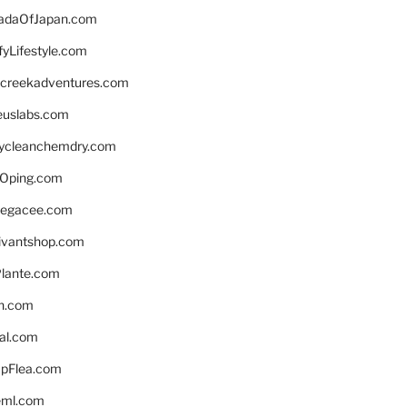
daOfJapan.com
fyLifestyle.com
screekadventures.com
euslabs.com
lycleanchemdry.com
Oping.com
legacee.com
ivantshop.com
lante.com
n.com
eal.com
pFlea.com
eml.com