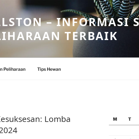
LSTON – INFORMASI 
LIHARAAN TERBAIK
n Peliharaan
Tips Hewan
esuksesan: Lomba
M
T
 2024