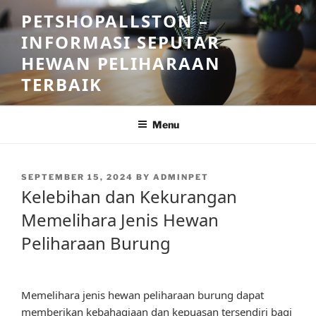
Skip
PETSHOPALLSTON –
to
INFORMASI SEPUTAR
content
HEWAN PELIHARAAN
TERBAIK
Menu
POSTED
SEPTEMBER 15, 2024
BY
ADMINPET
ON
Kelebihan dan Kekurangan
Memelihara Jenis Hewan
Peliharaan Burung
Memelihara jenis hewan peliharaan burung dapat
memberikan kebahagiaan dan kepuasan tersendiri bagi