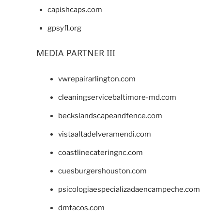
capishcaps.com
gpsyfl.org
MEDIA PARTNER III
vwrepairarlington.com
cleaningservicebaltimore-md.com
beckslandscapeandfence.com
vistaaltadelveramendi.com
coastlinecateringnc.com
cuesburgershouston.com
psicologiaespecializadaencampeche.com
dmtacos.com