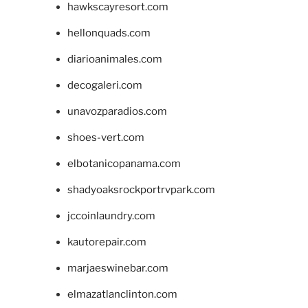
hawkscayresort.com
hellonquads.com
diarioanimales.com
decogaleri.com
unavozparadios.com
shoes-vert.com
elbotanicopanama.com
shadyoaksrockportrvpark.com
jccoinlaundry.com
kautorepair.com
marjaeswinebar.com
elmazatlanclinton.com