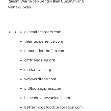
Ragam Warna dan Bentuk Ikan Cupang yang
Menakjubkan
okhealthcareers.com
theintexperience.com
unboundedthefilm.com
catfriends-bg.org
marianlives.org
waywardtees.com
pidfloorsexpress.com
bancodevenezuelaen.com
bettermoodfoodcorporation.com