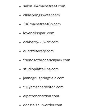
salon104mainstreet.com
alkaspringswater.com
318mainstreet8h.com
lovenailsspari.com
oakberry-kuwait.com
quartzliterary.com
friendsofbroderickpark.com
studiopiattellina.com
jannagrillspringfield.com
fujiyamacharleston.com
elpatronchardon.com
donglaishun-order.com