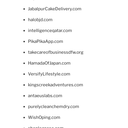
JabalpurCakeDelivery.com
halobjd.com
intelligenceqatar.com
PikaPikaApp.com
takecareofbusinessdfw.org
HamadaOfJapan.com
VersifyLifestyle.com
kingscreekadventures.com
antaeuslabs.com
purelycleanchemdry.com
WishOping.com