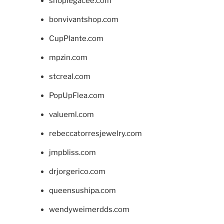
shoplegacee.com
bonvivantshop.com
CupPlante.com
mpzin.com
stcreal.com
PopUpFlea.com
valueml.com
rebeccatorresjewelry.com
jmpbliss.com
drjorgerico.com
queensushipa.com
wendyweimerdds.com