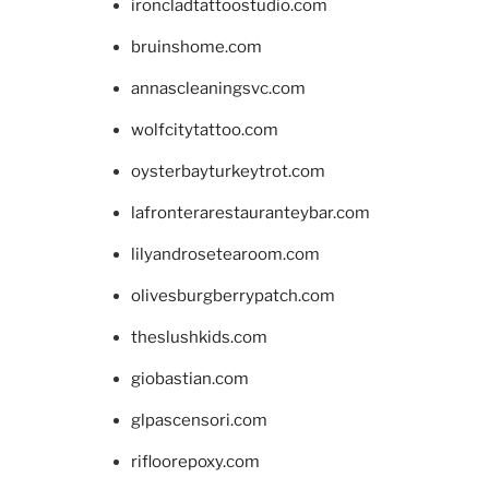
ironcladtattoostudio.com
bruinshome.com
annascleaningsvc.com
wolfcitytattoo.com
oysterbayturkeytrot.com
lafronterarestauranteybar.com
lilyandrosetearoom.com
olivesburgberrypatch.com
theslushkids.com
giobastian.com
glpascensori.com
rifloorepoxy.com