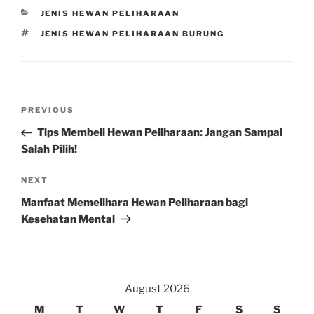
CATEGORIES
JENIS HEWAN PELIHARAAN
TAGS
JENIS HEWAN PELIHARAAN BURUNG
Post
Previous
PREVIOUS
navigation
Post
Tips Membeli Hewan Peliharaan: Jangan Sampai
Salah Pilih!
Next
NEXT
Post
Manfaat Memelihara Hewan Peliharaan bagi
Kesehatan Mental
August 2026
M
T
W
T
F
S
S