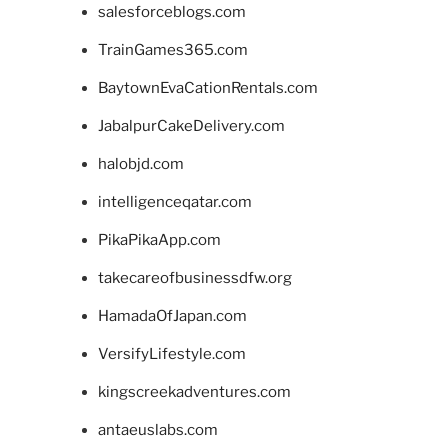
salesforceblogs.com
TrainGames365.com
BaytownEvaCationRentals.com
JabalpurCakeDelivery.com
halobjd.com
intelligenceqatar.com
PikaPikaApp.com
takecareofbusinessdfw.org
HamadaOfJapan.com
VersifyLifestyle.com
kingscreekadventures.com
antaeuslabs.com