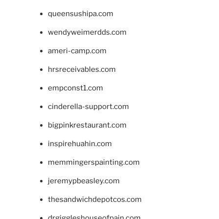
queensushipa.com
wendyweimerdds.com
ameri-camp.com
hrsreceivables.com
empconst1.com
cinderella-support.com
bigpinkrestaurant.com
inspirehuahin.com
memmingerspainting.com
jeremypbeasley.com
thesandwichdepotcos.com
drgiggleshouseofpain.com