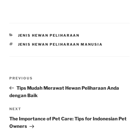
CATEGORIES
JENIS HEWAN PELIHARAAN
TAGS
JENIS HEWAN PELIHARAAN MANUSIA
Post
Previous
PREVIOUS
navigation
Post
Tips Mudah Merawat Hewan Peliharaan Anda
dengan Baik
Next
NEXT
Post
The Importance of Pet Care: Tips for Indonesian Pet
Owners