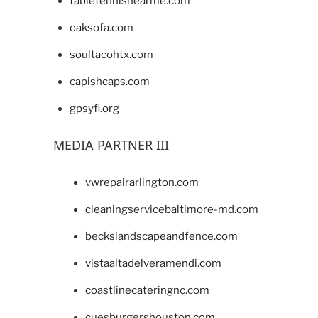
tabletennisnearme.com
oaksofa.com
soultacohtx.com
capishcaps.com
gpsyfl.org
MEDIA PARTNER III
vwrepairarlington.com
cleaningservicebaltimore-md.com
beckslandscapeandfence.com
vistaaltadelveramendi.com
coastlinecateringnc.com
cuesburgershouston.com