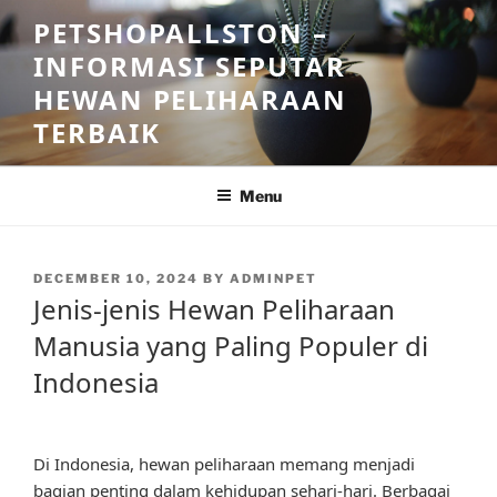
Skip
PETSHOPALLSTON –
to
INFORMASI SEPUTAR
content
HEWAN PELIHARAAN
TERBAIK
Menu
POSTED
DECEMBER 10, 2024
BY
ADMINPET
ON
Jenis-jenis Hewan Peliharaan
Manusia yang Paling Populer di
Indonesia
Di Indonesia, hewan peliharaan memang menjadi
bagian penting dalam kehidupan sehari-hari. Berbagai