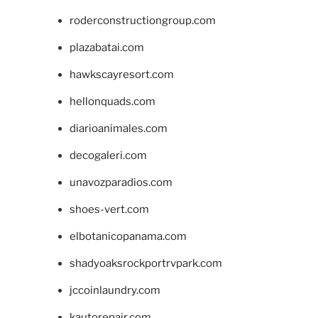
roderconstructiongroup.com
plazabatai.com
hawkscayresort.com
hellonquads.com
diarioanimales.com
decogaleri.com
unavozparadios.com
shoes-vert.com
elbotanicopanama.com
shadyoaksrockportrvpark.com
jccoinlaundry.com
kautorepair.com