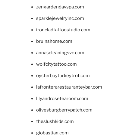
zengardendayspa.com
sparklejewelryinc.com
ironcladtattoostudio.com
bruinshome.com
annascleaningsvc.com
wolfcitytattoo.com
oysterbayturkeytrot.com
lafronterarestauranteybar.com
lilyandrosetearoom.com
olivesburgberrypatch.com
theslushkids.com
giobastian.com