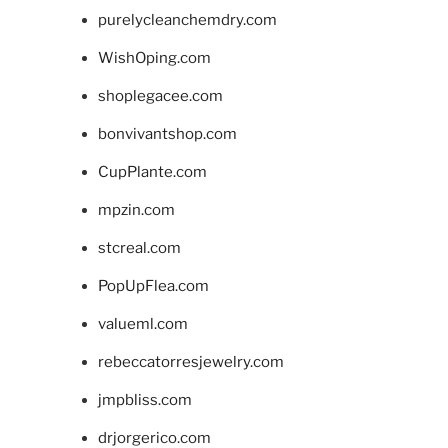
purelycleanchemdry.com
WishOping.com
shoplegacee.com
bonvivantshop.com
CupPlante.com
mpzin.com
stcreal.com
PopUpFlea.com
valueml.com
rebeccatorresjewelry.com
jmpbliss.com
drjorgerico.com