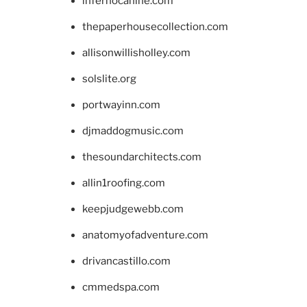
infernocanine.com
thepaperhousecollection.com
allisonwillisholley.com
solslite.org
portwayinn.com
djmaddogmusic.com
thesoundarchitects.com
allin1roofing.com
keepjudgewebb.com
anatomyofadventure.com
drivancastillo.com
cmmedspa.com