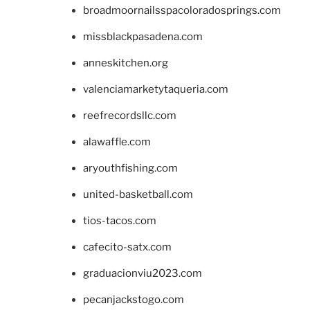
broadmoornailsspacoloradosprings.com
missblackpasadena.com
anneskitchen.org
valenciamarketytaqueria.com
reefrecordsllc.com
alawaffle.com
aryouthfishing.com
united-basketball.com
tios-tacos.com
cafecito-satx.com
graduacionviu2023.com
pecanjackstogo.com