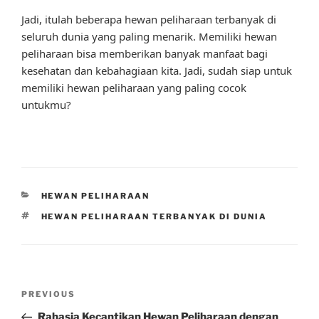
Jadi, itulah beberapa hewan peliharaan terbanyak di
seluruh dunia yang paling menarik. Memiliki hewan
peliharaan bisa memberikan banyak manfaat bagi
kesehatan dan kebahagiaan kita. Jadi, sudah siap untuk
memiliki hewan peliharaan yang paling cocok
untukmu?
CATEGORIES
HEWAN PELIHARAAN
TAGS
HEWAN PELIHARAAN TERBANYAK DI DUNIA
Post
Previous
PREVIOUS
navigation
Post
Rahasia Kecantikan Hewan Peliharaan dengan