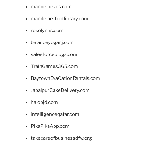
manoelneves.com
mandelaeffectlibrary.com
roselynns.com
balanceyoganj.com
salesforceblogs.com
TrainGames365.com
BaytownEvaCationRentals.com
JabalpurCakeDelivery.com
halobjd.com
intelligenceqatar.com
PikaPikaApp.com
takecareofbusinessdfw.org