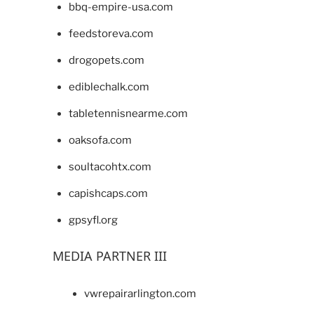
bbq-empire-usa.com
feedstoreva.com
drogopets.com
ediblechalk.com
tabletennisnearme.com
oaksofa.com
soultacohtx.com
capishcaps.com
gpsyfl.org
MEDIA PARTNER III
vwrepairarlington.com