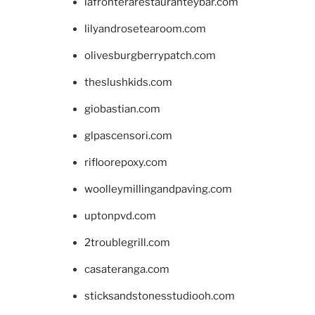
lafronterarestauranteybar.com
lilyandrosetearoom.com
olivesburgberrypatch.com
theslushkids.com
giobastian.com
glpascensori.com
rifloorepoxy.com
woolleymillingandpaving.com
uptonpvd.com
2troublegrill.com
casateranga.com
sticksandstonesstudiooh.com