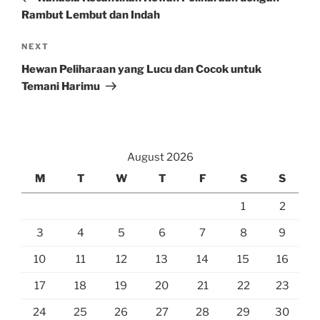
Rambut Lembut dan Indah
Next
NEXT
Post
Hewan Peliharaan yang Lucu dan Cocok untuk
Temani Harimu
August 2026
M
T
W
T
F
S
S
1
2
3
4
5
6
7
8
9
10
11
12
13
14
15
16
17
18
19
20
21
22
23
24
25
26
27
28
29
30