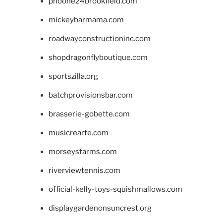
phoone24brookfield.com
mickeybarmama.com
roadwayconstructioninc.com
shopdragonflyboutique.com
sportszilla.org
batchprovisionsbar.com
brasserie-gobette.com
musicrearte.com
morseysfarms.com
riverviewtennis.com
official-kelly-toys-squishmallows.com
displaygardenonsuncrest.org