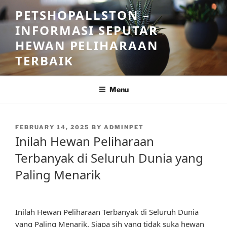
Skip
PETSHOPALLSTON –
to
INFORMASI SEPUTAR
content
HEWAN PELIHARAAN
TERBAIK
Menu
POSTED
FEBRUARY 14, 2025
BY
ADMINPET
ON
Inilah Hewan Peliharaan
Terbanyak di Seluruh Dunia yang
Paling Menarik
Inilah Hewan Peliharaan Terbanyak di Seluruh Dunia
yang Paling Menarik. Siapa sih yang tidak suka hewan