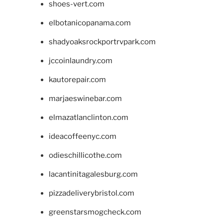
shoes-vert.com
elbotanicopanama.com
shadyoaksrockportrvpark.com
jccoinlaundry.com
kautorepair.com
marjaeswinebar.com
elmazatlanclinton.com
ideacoffeenyc.com
odieschillicothe.com
lacantinitagalesburg.com
pizzadeliverybristol.com
greenstarsmogcheck.com