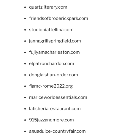
quartzliterary.com
friendsofbroderickpark.com
studiopiattellina.com
jannagrillspringfield.com
fujiyamacharleston.com
elpatronchardon.com
donglaishun-order.com
fiamc-rome2022.org
mariceworldessentials.com
lafisheriarestaurant.com
915jazzandmore.com
aguadulce-countryfair.com