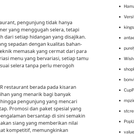
Hama
Versi
aurant, pengunjung tidak hanya
king
ner yang menggugah selera, tetapi
h dari setiap hidangan yang disajikan.
anta
ang sepadan dengan kualitas bahan-
pure
teknik memasak yang cermat dari para
asi menu yang bervariasi, setiap tamu
Wish
uai selera tanpa perlu merogoh
shop
bonv
R restaurant berada pada kisaran
CupP
ihan yang menarik bagi banyak
mpzi
a hingga pengunjung yang mencari
ap. Promosi dan paket spesial yang
stcr
engalaman bersantap di sini semakin
PopU
akan siang yang memberikan nilai
gat kompetitif, memungkinkan
valu