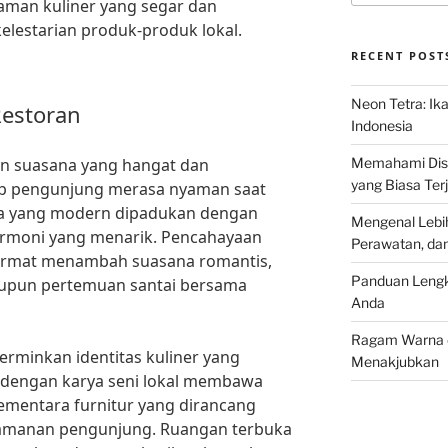
aman kuliner yang segar dan
elestarian produk-produk lokal.
RECENT POST
Neon Tetra: Ik
Restoran
Indonesia
n suasana yang hangat dan
Memahami Discu
yang Biasa Terj
p pengunjung merasa nyaman saat
ya yang modern dipadukan dengan
Mengenal Lebih
armoni yang menarik. Pencahayaan
Perawatan, da
cermat menambah suasana romantis,
Panduan Lengk
aupun pertemuan santai bersama
Anda
Ragam Warna d
erminkan identitas kuliner yang
Menakjubkan
i dengan karya seni lokal membawa
ementara furnitur yang dirancang
amanan pengunjung. Ruangan terbuka