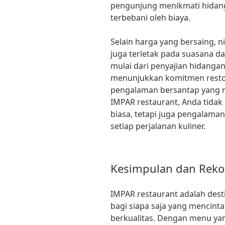
pengunjung menikmati hidang
terbebani oleh biaya.
Selain harga yang bersaing, n
juga terletak pada suasana da
mulai dari penyajian hidangan
menunjukkan komitmen resto
pengalaman bersantap yang 
IMPAR restaurant, Anda tidak
biasa, tetapi juga pengalama
setiap perjalanan kuliner.
Kesimpulan dan Rek
IMPAR restaurant adalah desti
bagi siapa saja yang mencin
berkualitas. Dengan menu y