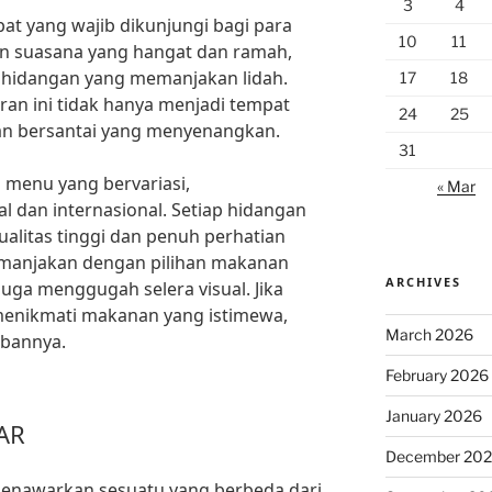
3
4
at yang wajib dikunjungi bagi para
10
11
gan suasana yang hangat dan ramah,
hidangan yang memanjakan lidah.
17
18
oran ini tidak hanya menjadi tempat
24
25
an bersantai yang menyenangkan.
31
 menu yang bervariasi,
« Mar
l dan internasional. Setiap hidangan
alitas tinggi dan penuh perhatian
manjakan dengan pilihan makanan
ARCHIVES
 juga menggugah selera visual. Jika
menikmati makanan yang istimewa,
March 2026
abannya.
February 2026
January 2026
AR
December 20
enawarkan sesuatu yang berbeda dari