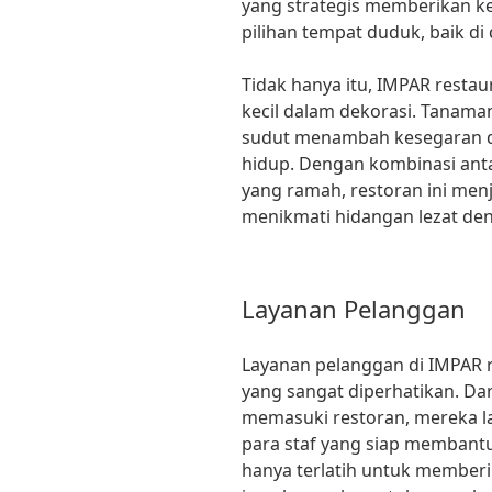
yang strategis memberikan k
pilihan tempat duduk, baik di
Tidak hanya itu, IMPAR restau
kecil dalam dekorasi. Tanama
sudut menambah kesegaran d
hidup. Dengan kombinasi anta
yang ramah, restoran ini me
menikmati hidangan lezat de
Layanan Pelanggan
Layanan pelanggan di IMPAR r
yang sangat diperhatikan. Da
memasuki restoran, mereka 
para staf yang siap membant
hanya terlatih untuk memberi