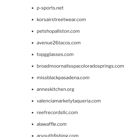
p-sports.net
korsairstreetwear.com
petshopallston.com
avenue26tacos.com
topgglasses.com
broadmoornailsspacoloradosprings.com
missblackpasadena.com
anneskitchen.org
valenciamarketytaqueria.com
reefrecordsllc.com
alawaffle.com
aryouthfishing.com