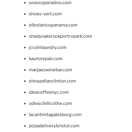
unavozparadios.com
shoes-vert.com
elbotanicopanama.com
shadyoaksrockportrvpark.com
jccoinlaundry.com
kautorepair.com
marjaeswinebar.com
elmazatlanclinton.com
ideacoffeenyc.com
odieschillicothe.com
lacantinitagalesburg.com
pizzadeliverybristol.com