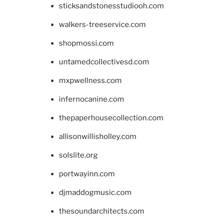
sticksandstonesstudiooh.com
walkers-treeservice.com
shopmossi.com
untamedcollectivesd.com
mxpwellness.com
infernocanine.com
thepaperhousecollection.com
allisonwillisholley.com
solslite.org
portwayinn.com
djmaddogmusic.com
thesoundarchitects.com