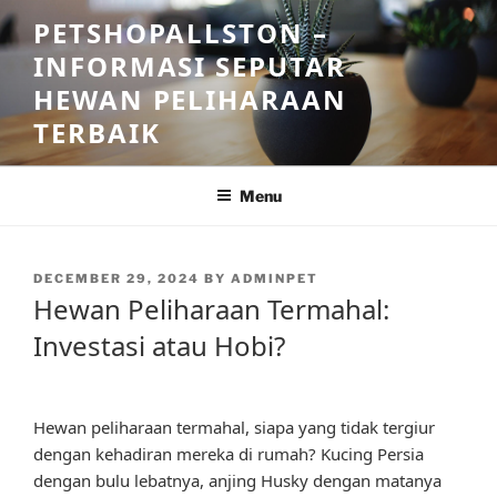
Skip
PETSHOPALLSTON –
to
INFORMASI SEPUTAR
content
HEWAN PELIHARAAN
TERBAIK
Menu
POSTED
DECEMBER 29, 2024
BY
ADMINPET
ON
Hewan Peliharaan Termahal:
Investasi atau Hobi?
Hewan peliharaan termahal, siapa yang tidak tergiur
dengan kehadiran mereka di rumah? Kucing Persia
dengan bulu lebatnya, anjing Husky dengan matanya