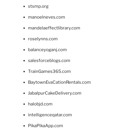
stsmp.org
manoelneves.com
mandelaeffectlibrary.com
roselynns.com
balanceyoganj.com
salesforceblogs.com
TrainGames365.com
BaytownEvaCationRentals.com
JabalpurCakeDelivery.com
halobjd.com
intelligenceqatar.com
PikaPikaApp.com