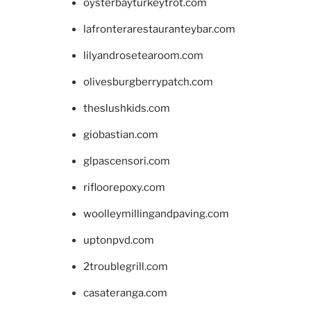
oysterbayturkeytrot.com
lafronterarestauranteybar.com
lilyandrosetearoom.com
olivesburgberrypatch.com
theslushkids.com
giobastian.com
glpascensori.com
rifloorepoxy.com
woolleymillingandpaving.com
uptonpvd.com
2troublegrill.com
casateranga.com