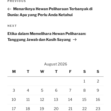
Previous
PREVIOUS
navigation
Post
Menariknya Hewan Peliharaan Terbanyak di
Dunia: Apa yang Perlu Anda Ketahui
Next
NEXT
Post
Etika dalam Memelihara Hewan Peliharaan:
Tanggung Jawab dan Kasih Sayang
August 2026
M
T
W
T
F
S
S
1
2
3
4
5
6
7
8
9
10
11
12
13
14
15
16
17
18
19
20
21
22
23