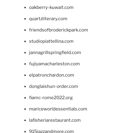
oakberry-kuwait.com
quartzliterary.com
friendsofbroderickpark.com
studiopiattellina.com
jannagrillspringfield.com
fujiyamacharleston.com
elpatronchardon.com
donglaishun-order.com
fiamc-rome2022.org
mariceworldessentials.com
lafisheriarestaurant.com
915jazzandmore.com