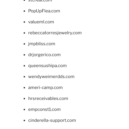
stcreal.com
PopUpFlea.com
valueml.com
rebeccatorresjewelry.com
jmpbliss.com
drjorgerico.com
queensushipa.com
wendyweimerdds.com
ameri-camp.com
hrsreceivables.com
empconst1.com
cinderella-support.com