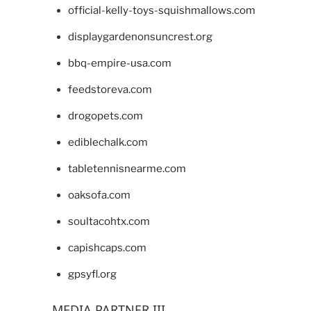
official-kelly-toys-squishmallows.com
displaygardenonsuncrest.org
bbq-empire-usa.com
feedstoreva.com
drogopets.com
ediblechalk.com
tabletennisnearme.com
oaksofa.com
soultacohtx.com
capishcaps.com
gpsyfl.org
MEDIA PARTNER III