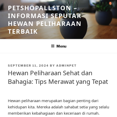
Skip
PETSHOPALLSTON –
to
INFORMASI SEPUTAR
content
HEWAN PELIHARAAN
TERBAIK
Menu
POSTED
SEPTEMBER 11, 2024
BY
ADMINPET
ON
Hewan Peliharaan Sehat dan
Bahagia: Tips Merawat yang Tepat
Hewan peliharaan merupakan bagian penting dari
kehidupan kita. Mereka adalah sahabat setia yang selalu
memberikan kebahagiaan dan keceriaan di rumah.