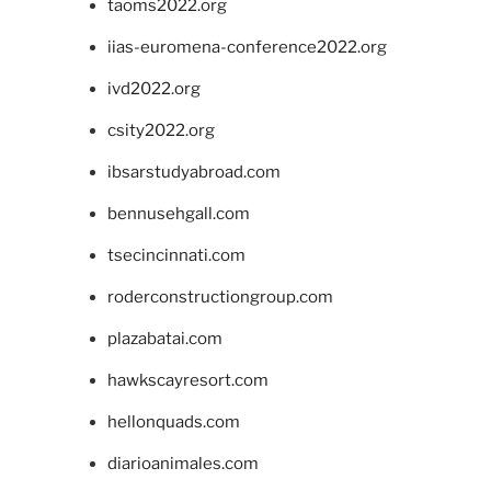
taoms2022.org
iias-euromena-conference2022.org
ivd2022.org
csity2022.org
ibsarstudyabroad.com
bennusehgall.com
tsecincinnati.com
roderconstructiongroup.com
plazabatai.com
hawkscayresort.com
hellonquads.com
diarioanimales.com