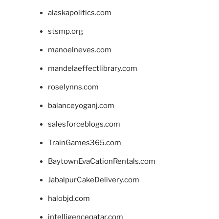
alaskapolitics.com
stsmp.org
manoelneves.com
mandelaeffectlibrary.com
roselynns.com
balanceyoganj.com
salesforceblogs.com
TrainGames365.com
BaytownEvaCationRentals.com
JabalpurCakeDelivery.com
halobjd.com
intelligenceqatar.com