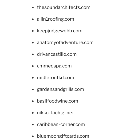
thesoundarchitects.com
allin1roofing.com
keepjudgewebb.com
anatomyofadventure.com
drivancastillo.com
cmmedspa.com
midletontkd.com
gardensandgrills.com
basilfoodwine.com
nikko-tochigi.net
caribbean-corner.com
bluemoongiftcards.com