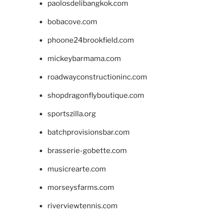
paolosdelibangkok.com
bobacove.com
phoone24brookfield.com
mickeybarmama.com
roadwayconstructioninc.com
shopdragonflyboutique.com
sportszilla.org
batchprovisionsbar.com
brasserie-gobette.com
musicrearte.com
morseysfarms.com
riverviewtennis.com