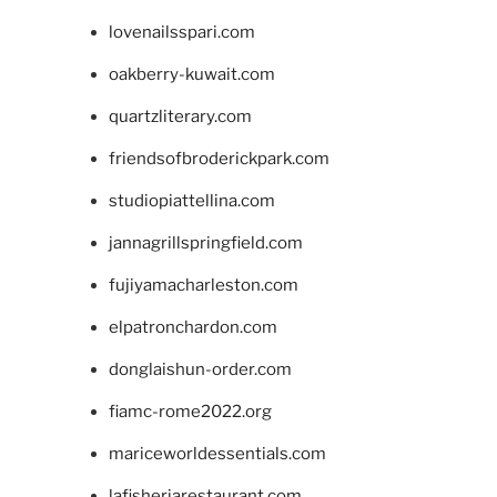
lovenailsspari.com
oakberry-kuwait.com
quartzliterary.com
friendsofbroderickpark.com
studiopiattellina.com
jannagrillspringfield.com
fujiyamacharleston.com
elpatronchardon.com
donglaishun-order.com
fiamc-rome2022.org
mariceworldessentials.com
lafisheriarestaurant.com