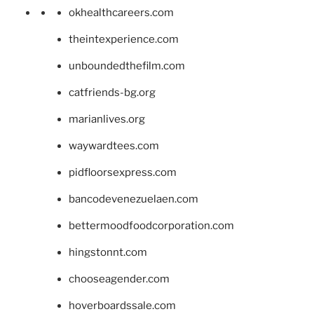
okhealthcareers.com
theintexperience.com
unboundedthefilm.com
catfriends-bg.org
marianlives.org
waywardtees.com
pidfloorsexpress.com
bancodevenezuelaen.com
bettermoodfoodcorporation.com
hingstonnt.com
chooseagender.com
hoverboardssale.com