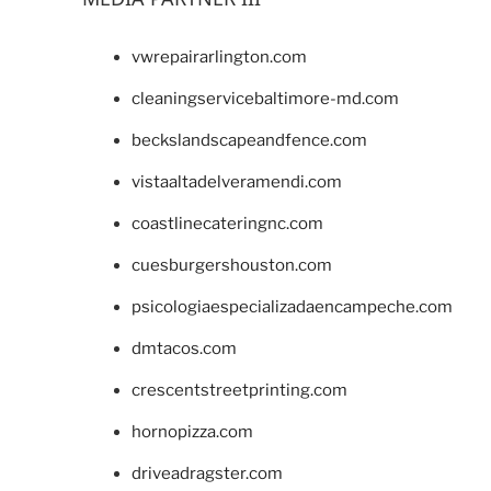
vwrepairarlington.com
cleaningservicebaltimore-md.com
beckslandscapeandfence.com
vistaaltadelveramendi.com
coastlinecateringnc.com
cuesburgershouston.com
psicologiaespecializadaencampeche.com
dmtacos.com
crescentstreetprinting.com
hornopizza.com
driveadragster.com