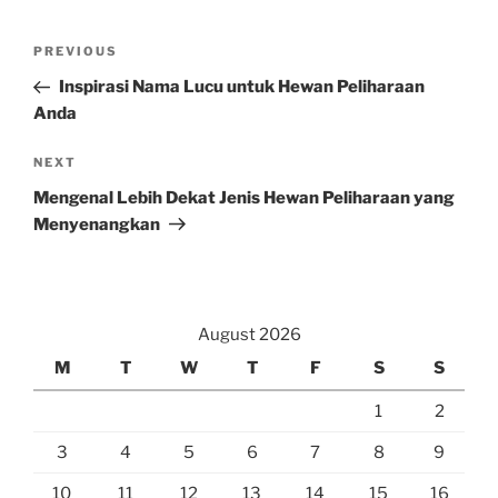
Post
Previous
PREVIOUS
navigation
Post
Inspirasi Nama Lucu untuk Hewan Peliharaan
Anda
Next
NEXT
Post
Mengenal Lebih Dekat Jenis Hewan Peliharaan yang
Menyenangkan
August 2026
M
T
W
T
F
S
S
1
2
3
4
5
6
7
8
9
10
11
12
13
14
15
16