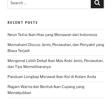
Search
for:
RECENT POSTS
Neon Tetra: Ikan Hias yang Menawan dari Indonesia
Memahami Discus: Jenis, Perawatan, dan Penyakit yang
Biasa Terjadi
Mengenal Lebih Dekat Ikan Mas Koki: Jenis, Perawatan,
dan Tips Memeliharanya
Panduan Lengkap Merawat Ikan Koi di Kolam Anda
Ragam Warna dan Bentuk Ikan Cupang yang
Menakjubkan