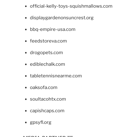
official-kelly-toys-squishmallows.com
displaygardenonsuncrest.org
bbq-empire-usa.com
feedstoreva.com
drogopets.com
ediblechalk.com
tabletennisnearme.com
oaksofa.com
soultacohtx.com
capishcaps.com
gpsyfl.org