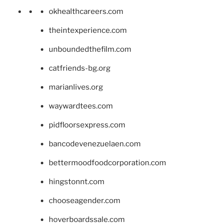
okhealthcareers.com
theintexperience.com
unboundedthefilm.com
catfriends-bg.org
marianlives.org
waywardtees.com
pidfloorsexpress.com
bancodevenezuelaen.com
bettermoodfoodcorporation.com
hingstonnt.com
chooseagender.com
hoverboardssale.com