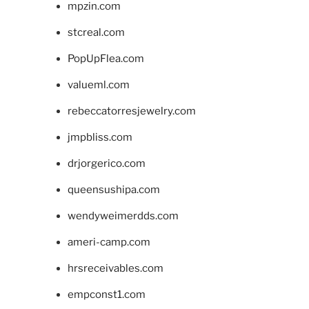
mpzin.com
stcreal.com
PopUpFlea.com
valueml.com
rebeccatorresjewelry.com
jmpbliss.com
drjorgerico.com
queensushipa.com
wendyweimerdds.com
ameri-camp.com
hrsreceivables.com
empconst1.com