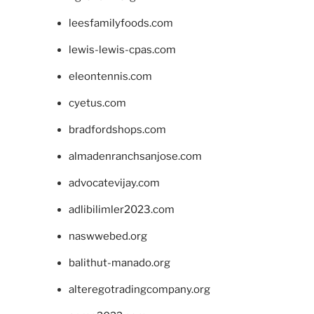
leesfamilyfoods.com
lewis-lewis-cpas.com
eleontennis.com
cyetus.com
bradfordshops.com
almadenranchsanjose.com
advocatevijay.com
adlibilimler2023.com
naswwebed.org
balithut-manado.org
alteregotradingcompany.org