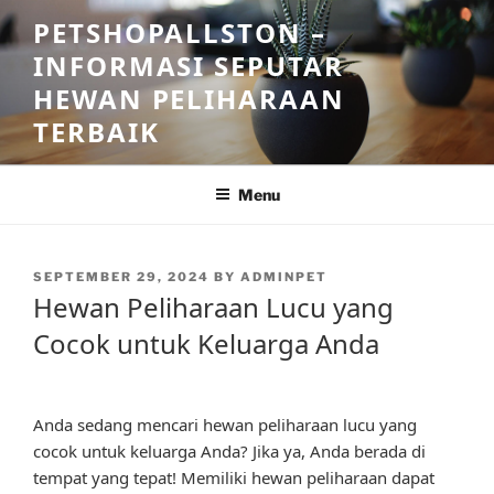
Skip
PETSHOPALLSTON –
to
INFORMASI SEPUTAR
content
HEWAN PELIHARAAN
TERBAIK
Menu
POSTED
SEPTEMBER 29, 2024
BY
ADMINPET
ON
Hewan Peliharaan Lucu yang
Cocok untuk Keluarga Anda
Anda sedang mencari hewan peliharaan lucu yang
cocok untuk keluarga Anda? Jika ya, Anda berada di
tempat yang tepat! Memiliki hewan peliharaan dapat