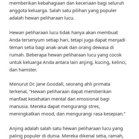
memberikan kebahagiaan dan keceriaan bagi seluruh
anggota keluarga. Salah satu pilihan yang populer
adalah hewan peliharaan lucu.
Hewan peliharaan lucu tidak hanya akan membuat
Anda tersenyum setiap hari, tetapi juga dapat menjadi
teman setia bagi anak-anak dan orang dewasa di
rumah. Beberapa hewan peliharaan lucu yang cocok
untuk keluarga Anda antara lain anjing, kucing, kelinci,
dan hamster.
Menurut Dr. Jane Goodall, seorang ahli primata
terkenal, “Hewan peliharaan dapat memberikan
manfaat kesehatan mental dan emosional bagi
manusia. Mereka dapat mengurangi stres,
meningkatkan mood, dan mengurangi rasa kesepian.”
Anjing adalah salah satu hewan peliharaan lucu yang
paling populer di dunia. Mereka dikenal setia, ramah,