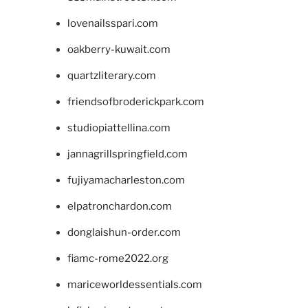
lovenailsspari.com
oakberry-kuwait.com
quartzliterary.com
friendsofbroderickpark.com
studiopiattellina.com
jannagrillspringfield.com
fujiyamacharleston.com
elpatronchardon.com
donglaishun-order.com
fiamc-rome2022.org
mariceworldessentials.com