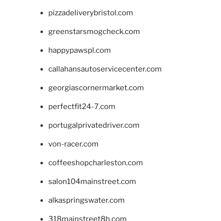
pizzadeliverybristol.com
greenstarsmogcheck.com
happypawspl.com
callahansautoservicecenter.com
georgiascornermarket.com
perfectfit24-7.com
portugalprivatedriver.com
von-racer.com
coffeeshopcharleston.com
salon104mainstreet.com
alkaspringswater.com
318mainstreet8h.com