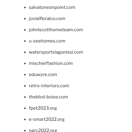
salvatoresinpoint.com
jovialfloralco.com
johnlscotthometeam.com
u-seehomes.com
watersportslagonissi.com
mischieffashion.com
eduwyre.com
retro-interiors.com
theblvd-boise.com
fpet2023.org
e-smart2022.org
ngrc2022.org