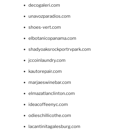
decogaleri.com
unavozparadios.com
shoes-vert.com
elbotanicopanama.com
shadyoaksrockportrvpark.com
jccoinlaundry.com
kautorepair.com
marjaeswinebar.com
elmazatlanclinton.com
ideacoffeenyc.com
odieschillicothe.com
lacantinitagalesburg.com