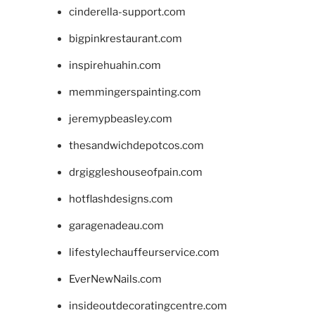
cinderella-support.com
bigpinkrestaurant.com
inspirehuahin.com
memmingerspainting.com
jeremypbeasley.com
thesandwichdepotcos.com
drgiggleshouseofpain.com
hotflashdesigns.com
garagenadeau.com
lifestylechauffeurservice.com
EverNewNails.com
insideoutdecoratingcentre.com