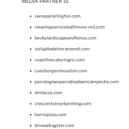
MEDIA PARTNER III
vwrepairarlington.com
cleaningservicebaltimore-md.com
beckslandscapeandfence.com
vistaaltadelveramendi.com
coastlinecateringnc.com
cuesburgershouston.com
psicologiaespecializadaencampeche.com
dmtacos.com
crescentstreetprinting.com
hornopizza.com
driveadragster.com