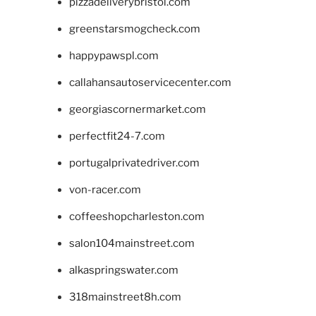
pizzadeliverybristol.com
greenstarsmogcheck.com
happypawspl.com
callahansautoservicecenter.com
georgiascornermarket.com
perfectfit24-7.com
portugalprivatedriver.com
von-racer.com
coffeeshopcharleston.com
salon104mainstreet.com
alkaspringswater.com
318mainstreet8h.com