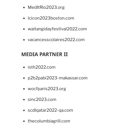
MedItRio2023.org
lcicon2023boston.com
waitangidayfestival2022.com
vacancesscolaires2022.com
MEDIA PARTNER II
isth2022.com
p2b2pabi2023-makassar.com
wocfparis2023.org
sinc2023.com
scdlqatar2022-qa.com
thecolumbiagrill.com