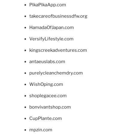
PikaPikaApp.com
takecareofbusinessdfw.org
HamadaOfJapan.com
VersifyLifestyle.com
kingscreekadventures.com
antaeuslabs.com
purelycleanchemdry.com
WishOping.com
shoplegacee.com
bonvivantshop.com
CupPlante.com
mpzin.com