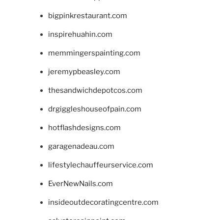
bigpinkrestaurant.com
inspirehuahin.com
memmingerspainting.com
jeremypbeasley.com
thesandwichdepotcos.com
drgiggleshouseofpain.com
hotflashdesigns.com
garagenadeau.com
lifestylechauffeurservice.com
EverNewNails.com
insideoutdecoratingcentre.com