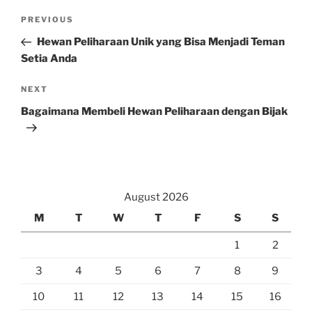
Post
Previous
PREVIOUS
navigation
Post
Hewan Peliharaan Unik yang Bisa Menjadi Teman
Setia Anda
Next
NEXT
Post
Bagaimana Membeli Hewan Peliharaan dengan Bijak
August 2026
M
T
W
T
F
S
S
1
2
3
4
5
6
7
8
9
10
11
12
13
14
15
16