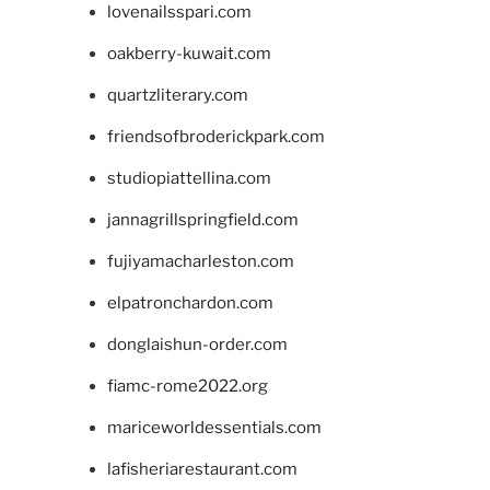
lovenailsspari.com
oakberry-kuwait.com
quartzliterary.com
friendsofbroderickpark.com
studiopiattellina.com
jannagrillspringfield.com
fujiyamacharleston.com
elpatronchardon.com
donglaishun-order.com
fiamc-rome2022.org
mariceworldessentials.com
lafisheriarestaurant.com