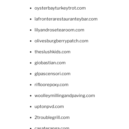
oysterbayturkeytrot.com
lafronterarestauranteybar.com
lilyandrosetearoom.com
olivesburgberrypatch.com
theslushkids.com
giobastian.com
glpascensori.com
rifloorepoxy.com
woolleymillingandpaving.com
uptonpvd.com
2troublegrill.com
casateranga.com