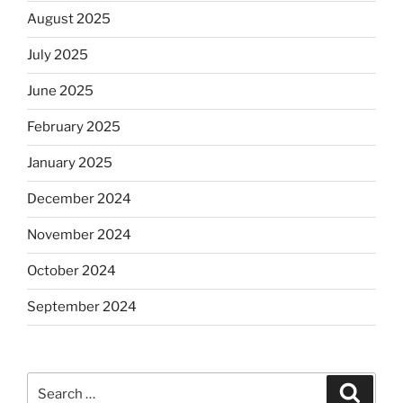
August 2025
July 2025
June 2025
February 2025
January 2025
December 2024
November 2024
October 2024
September 2024
Search
Search