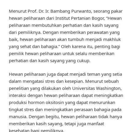
Menurut Prof. Dr. Ir. Bambang Purwanto, seorang pakar
hewan peliharaan dari Institut Pertanian Bogor, “Hewan
peliharaan membutuhkan perhatian dan kasih sayang
dari pemiliknya. Dengan memberikan perawatan yang
baik, hewan peliharaan akan tumbuh menjadi makhluk
yang sehat dan bahagia.” Oleh karena itu, penting bagi
pemilik hewan peliharaan untuk selalu memberikan
perhatian dan kasih sayang yang cukup.
Hewan peliharaan juga dapat menjadi teman yang setia
dalam mengatasi stres dan kesepian. Menurut sebuah
penelitian yang dilakukan oleh Universitas Washington,
interaksi dengan hewan peliharaan dapat meningkatkan
produksi hormon oksitosin yang dapat menurunkan
tingkat stres dan meningkatkan perasaan bahagia pada
manusia. Dengan begitu, hewan peliharaan tidak hanya
memberikan kasih sayang, tetapi juga manfaat
kesehatan bagi pemiliknya.