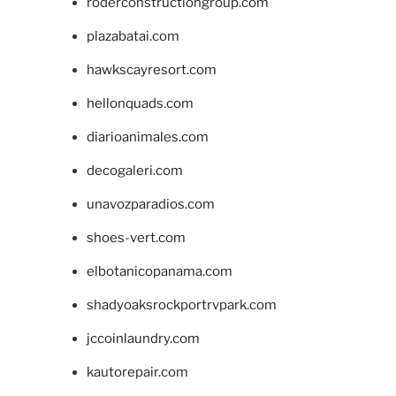
roderconstructiongroup.com
plazabatai.com
hawkscayresort.com
hellonquads.com
diarioanimales.com
decogaleri.com
unavozparadios.com
shoes-vert.com
elbotanicopanama.com
shadyoaksrockportrvpark.com
jccoinlaundry.com
kautorepair.com