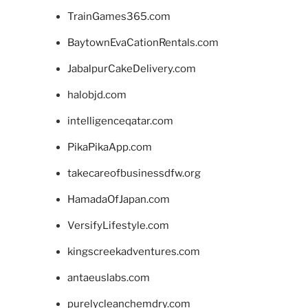
TrainGames365.com
BaytownEvaCationRentals.com
JabalpurCakeDelivery.com
halobjd.com
intelligenceqatar.com
PikaPikaApp.com
takecareofbusinessdfw.org
HamadaOfJapan.com
VersifyLifestyle.com
kingscreekadventures.com
antaeuslabs.com
purelycleanchemdry.com