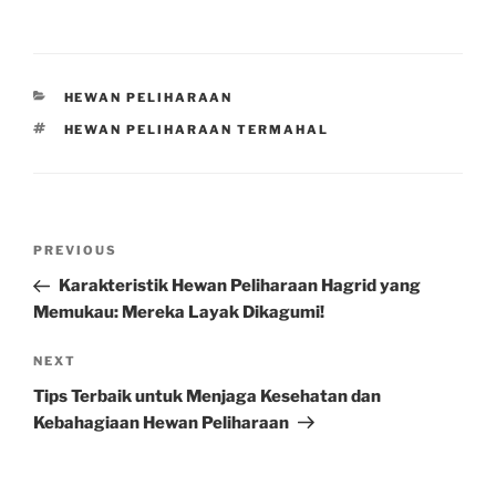
CATEGORIES
HEWAN PELIHARAAN
TAGS
HEWAN PELIHARAAN TERMAHAL
Post
Previous
PREVIOUS
navigation
Post
Karakteristik Hewan Peliharaan Hagrid yang
Memukau: Mereka Layak Dikagumi!
Next
NEXT
Post
Tips Terbaik untuk Menjaga Kesehatan dan
Kebahagiaan Hewan Peliharaan