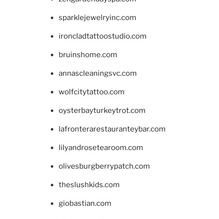
sparklejewelryinc.com
ironcladtattoostudio.com
bruinshome.com
annascleaningsvc.com
wolfcitytattoo.com
oysterbayturkeytrot.com
lafronterarestauranteybar.com
lilyandrosetearoom.com
olivesburgberrypatch.com
theslushkids.com
giobastian.com