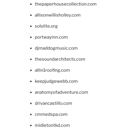
thepaperhousecollection.com
allisonwillisholley.com
solslite.org
portwayinn.com
djmaddogmusic.com
thesoundarchitects.com
allin1roofing.com
keepjudgewebb.com
anatomyofadventure.com
drivancastillo.com
cmmedspa.com
midletontkd.com