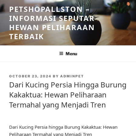
Skip
PETSHOPALLSTON –
to
INFORMASI SEPUTAR
content
HEWAN PELIHARAAN
TERBAIK
Menu
POSTED
OCTOBER 23, 2024
BY
ADMINPET
ON
Dari Kucing Persia Hingga Burung
Kakaktua: Hewan Peliharaan
Termahal yang Menjadi Tren
Dari Kucing Persia hingga Burung Kakaktua: Hewan
Peliharaan Termahal yang Menjadi Tren