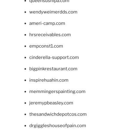
queensushipa.com
wendyweimerdds.com
ameri-camp.com
hrsreceivables.com
empconst1.com
cinderella-support.com
bigpinkrestaurant.com
inspirehuahin.com
memmingerspainting.com
jeremypbeasley.com
thesandwichdepotcos.com
drgiggleshouseofpain.com