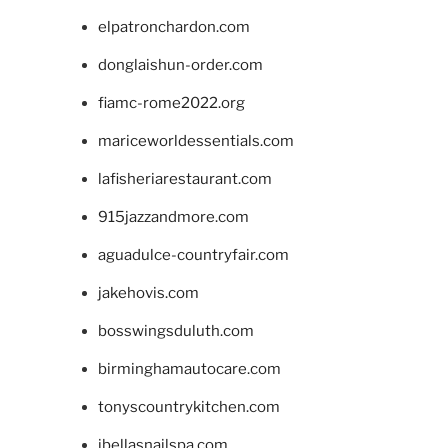
elpatronchardon.com
donglaishun-order.com
fiamc-rome2022.org
mariceworldessentials.com
lafisheriarestaurant.com
915jazzandmore.com
aguadulce-countryfair.com
jakehovis.com
bosswingsduluth.com
birminghamautocare.com
tonyscountrykitchen.com
jbellasnailspa.com