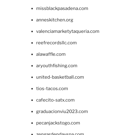
missblackpasadena.com
anneskitchen.org
valenciamarketytaqueria.com
reefrecordsllc.com
alawaffle.com
aryouthfishing.com
united-basketball.com
tios-tacos.com
cafecito-satx.com
graduacionviu2023.com
pecanjackstogo.com
zengardendayspa.com