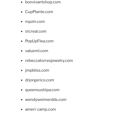
bonvivantshop.com
CupPlante.com
mpzin.com
stcreal.com
PopUpFlea.com
valueml.com
rebeccatorresjewelry.com
jmpbliss.com
drjorgerico.com
queensushipa.com
wendyweimerdds.com
ameri-camp.com