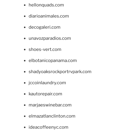
hellonquads.com
diarioanimales.com
decogaleri.com
unavozparadios.com
shoes-vert.com
elbotanicopanama.com
shadyoaksrockportrvpark.com
jccoinlaundry.com
kautorepair.com
marjaeswinebar.com
elmazatlanclinton.com
ideacoffeenyc.com