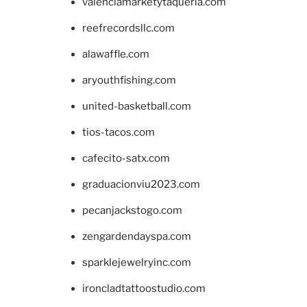
valenciamarketytaqueria.com
reefrecordsllc.com
alawaffle.com
aryouthfishing.com
united-basketball.com
tios-tacos.com
cafecito-satx.com
graduacionviu2023.com
pecanjackstogo.com
zengardendayspa.com
sparklejewelryinc.com
ironcladtattoostudio.com