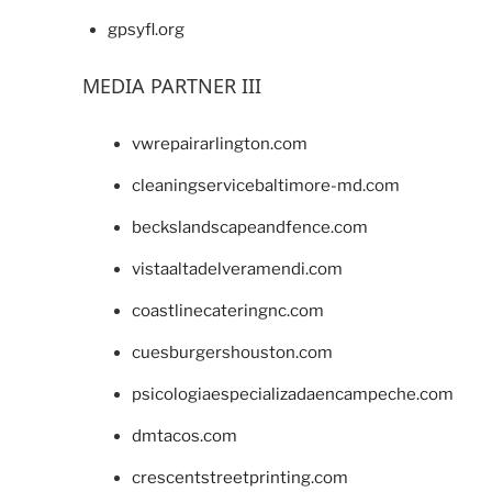
gpsyfl.org
MEDIA PARTNER III
vwrepairarlington.com
cleaningservicebaltimore-md.com
beckslandscapeandfence.com
vistaaltadelveramendi.com
coastlinecateringnc.com
cuesburgershouston.com
psicologiaespecializadaencampeche.com
dmtacos.com
crescentstreetprinting.com