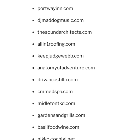
portwayinn.com
djmaddogmusic.com
thesoundarchitects.com
allin1roofing.com
keepjudgewebb.com
anatomyofadventure.com
drivancastillo.com
cmmedspa.com
midletontkd.com
gardensandgrills.com
basilfoodwine.com
nikko-tochigi.net