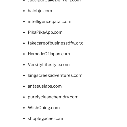
halobjd.com
intelligenceqatar.com
PikaPikaApp.com
takecareofbusinessdfw.org
HamadaOfJapan.com
VersifyLifestyle.com
kingscreekadventures.com
antaeuslabs.com
purelycleanchemdry.com
WishOping.com
shoplegacee.com