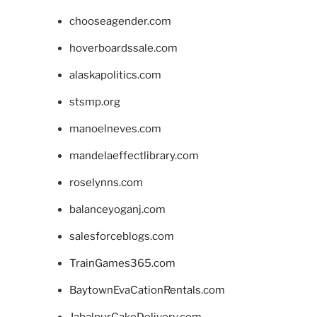
chooseagender.com
hoverboardssale.com
alaskapolitics.com
stsmp.org
manoelneves.com
mandelaeffectlibrary.com
roselynns.com
balanceyoganj.com
salesforceblogs.com
TrainGames365.com
BaytownEvaCationRentals.com
JabalpurCakeDelivery.com