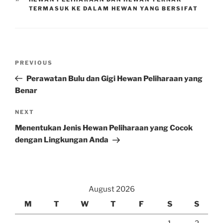
TERMASUK KE DALAM HEWAN YANG BERSIFAT
Post
Previous
PREVIOUS
navigation
Post
Perawatan Bulu dan Gigi Hewan Peliharaan yang
Benar
Next
NEXT
Post
Menentukan Jenis Hewan Peliharaan yang Cocok
dengan Lingkungan Anda
August 2026
M
T
W
T
F
S
S