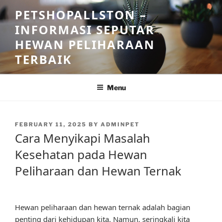
Skip
PETSHOPALLSTON –
to
INFORMASI SEPUTAR
content
HEWAN PELIHARAAN
TERBAIK
Menu
POSTED
FEBRUARY 11, 2025
BY
ADMINPET
ON
Cara Menyikapi Masalah
Kesehatan pada Hewan
Peliharaan dan Hewan Ternak
Hewan peliharaan dan hewan ternak adalah bagian
penting dari kehidupan kita. Namun, seringkali kita