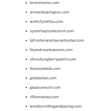
bruinshome.com
annascleaningsvc.com
wolfcitytattoo.com
oysterbayturkeytrot.com
lafronterarestauranteybar.com
lilyandrosetearoom.com
olivesburgberrypatch.com
theslushkids.com
giobastian.com
glpascensori.com
rifloorepoxy.com
woolleymillingandpaving.com