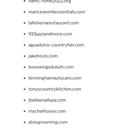
fiamc-rome2022.org
mariceworldessentials.com
lafisheriarestaurant.com
915jazzandmore.com
aguadulce-countryfair.com
jakehovis.com
bosswingsduluth.com
birminghamautocare.com
tonyscountrykitchen.com
jbellasnailspa.com
mychaihouse.com
alvisgrooming.com